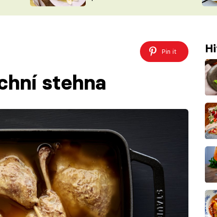
ŠÉFREDAK
VYCHYTÁVKY
SOUTĚŽ FR
NA NÁKUPECH
ČASOPIS
Hi
Pin it
chní stehna