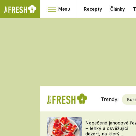
Menu
Recepty
Články
T
Oblíbené
Přílohy
recepty
HRANOLKY
HOUBY
KNEDLÍKY
DÝNĚ
KAŠE
RYCHLOVKY
Trendy:
Kuř
Populární
Videorecept
Nepečené jahodové ře
– lehký a osvěžující
kuchaři
dezert, na který
TEĎ VAŘÍ ŠÉF!