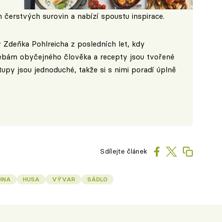
h čerstvých surovin a nabízí spoustu inspirace.
 Zdeňka Pohlreicha z posledních let, kdy
ebám obyčejného člověka a recepty jsou tvořené
py jsou jednoduché, takže si s nimi poradí úplně
Sdílejte článek
HNA
HUSA
VÝVAR
SÁDLO