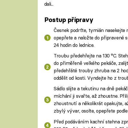
dali...
Postup přípravy
Česnek podrťte, tymián nasekejte n
opepřete a naložte do připravené sm
24 hodin do lednice.
Troubu předehřejte na 130 °C. Steh
do přiměřeně velkého pekáče, zalij
předehřáté trouby zhruba na 2 hod
oddělit od kosti. Vyndejte ho z tr
Sádlo slijte a tekutinu na dně pekáč
míchání ji svařte, až zhoustne. Při
zhoustnutí a několikrát opakujte, 
zbylý vývar, osolte, opepřete podle
Před podáváním kachní stehna zpr