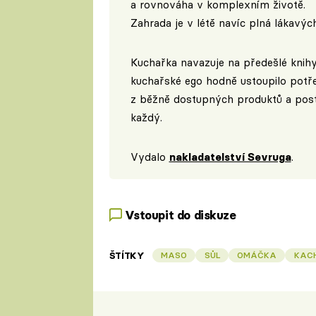
a rovnováha v komplexním životě.
Zahrada je v létě navíc plná lákavýc
Kuchařka navazuje na předešlé knihy
kuchařské ego hodně ustoupilo potř
z běžně dostupných produktů a postu
každý.
Vydalo
nakladatelství Sevruga
.
Vstoupit do diskuze
ŠTÍTKY
MASO
SŮL
OMÁČKA
KAC