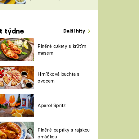
TORKY
ESH
t týdne
Další hity
Plněné cukety s krůtím
masem
Hrníčková buchta s
ovocem
Aperol Spritz
Plněné papriky s rajskou
omáčkou