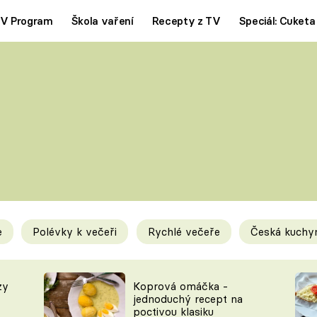
V Program
Škola vaření
Recepty z TV
Speciál: Cuketa
Polévky
Saláty
ČESKÁ KLASIKA
TĚSTOVIN
SILNÉ VÝVARY
SLADKÉ
KRÉMOVÉ
BEZMASÁ J
e
Polévky k večeři
Rychlé večeře
Česká kuchy
y
Tipy a triky
Novink
zy
Koprová omáčka -
jednoduchý recept na
poctivou klasiku
KAM ZA JÍDLEM
BLOG