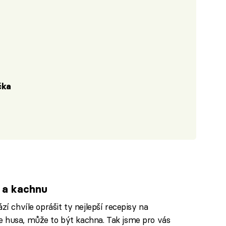
ička
u a kachnu
zí chvíle oprášit ty nejlepší recepisy na
e husa, může to být kachna. Tak jsme pro vás