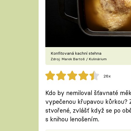
Konfitovaná kachní stehna
Zdroj: Marek Bartoš / Kulinárium
26x
Kdo by nemiloval šťavnaté měk
vypečenou křupavou kůrkou? Zi
stvořené, zvlášť když se po ob
s knihou lenošením.