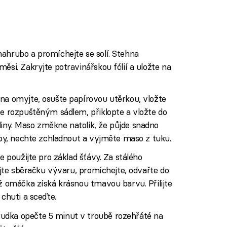
ahrubo a promíchejte se solí. Stehna
ěsi. Zakryjte potravinářskou fólií a uložte na
na omyjte, osušte papírovou utěrkou, vložte
te rozpuštěným sádlem, přiklopte a vložte do
iny. Maso změkne natolik, že půjde snadno
ouby, nechte zchladnout a vyjměte maso z tuku.
e použijte pro základ šťávy. Za stálého
lijte sběračku vývaru, promíchejte, odvařte do
až omáčka získá krásnou tmavou barvu. Přilijte
 chuti a sceďte.
udka opečte 5 minut v troubě rozehřáté na