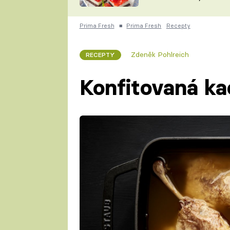
nepotřebujete troubu
ZDENĚK
ČESKO NA TALÍŘI
POHLREICH
Prima Fresh
■
Prima Fresh
Recepty
KAROLÍNA,
JAROSLAV SAPÍK
DOMÁCÍ
Zdeněk Pohlreich
RECEPTY
KUCHAŘKA
KAROLÍNA
KAMBERSKÁ
Konfitovaná ka