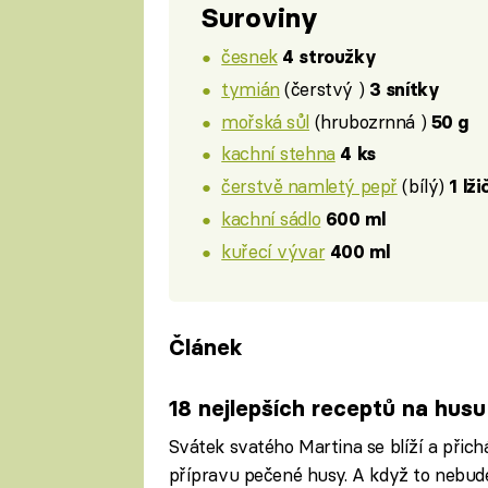
Suroviny
česnek
4 stroužky
tymián
(čerstvý )
3 snítky
mořská sůl
(hrubozrnná )
50 g
kachní stehna
4 ks
čerstvě namletý pepř
(bílý)
1 lž
kachní sádlo
600 ml
kuřecí vývar
400 ml
Článek
18 nejlepších receptů na hus
Svátek svatého Martina se blíží a přichá
přípravu pečené husy. A když to nebud