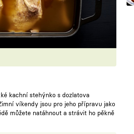
ké kachní stehýnko s dozlatova
mní víkendy jsou pro jeho přípravu jako
ědě můžete natáhnout a strávit ho pěkně