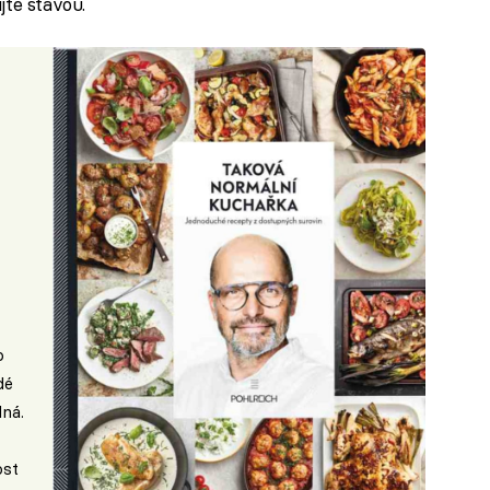
jte šťávou.
o
dé
lná.
ost