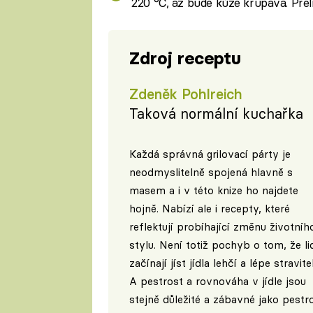
220 °C, až bude kůže křupavá. Přeli
Zdroj receptu
Zdeněk Pohlreich
Taková normální kuchařka
Každá správná grilovací párty je
neodmyslitelně spojená hlavně s
masem a i v této knize ho najdete
hojně. Nabízí ale i recepty, které
reflektují probíhající změnu životníh
stylu. Není totiž pochyb o tom, že li
začínají jíst jídla lehčí a lépe stravite
A pestrost a rovnováha v jídle jsou
stejně důležité a zábavné jako pestr