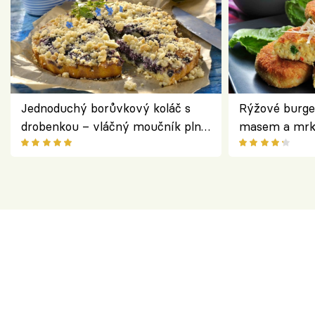
Jednoduchý borůvkový koláč s
Rýžové burge
drobenkou – vláčný moučník plný
masem a mrk
ovoce
salátem – leh