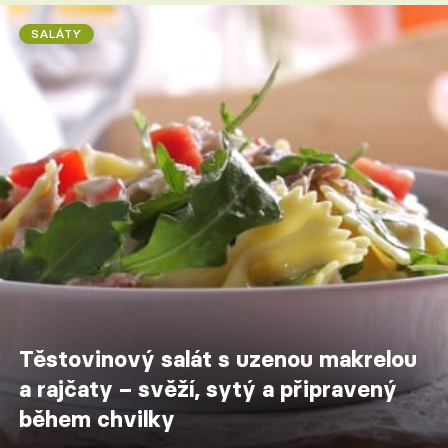
SALÁTY
Těstovinový salát s uzenou makrelou
a rajčaty – svěží, sytý a připravený
během chvilky