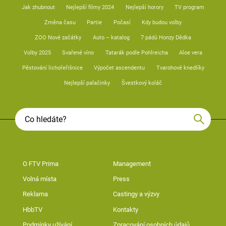
Jak zhubnout
Nejlepší filmy 2024
Nejlepší horory
TV program
Změna času
Partie
Počasí
Kdy budou volby
ZOO Nové začátky
Auto – katalog
7 pádů Honzy Dědka
Volby 2025
Svařené víno
Tatarák podle Pohlreicha
Aloe vera
Pěstování lichořeřišnice
Výpočet ascendentu
Tvarohové knedlíky
Nejlepší palačinky
Švestkový koláč
O FTV Prima
Management
Volná místa
Press
Reklama
Castingy a výzvy
HbbTV
Kontakty
Podmínky užívání
Zpracování osobních údajů