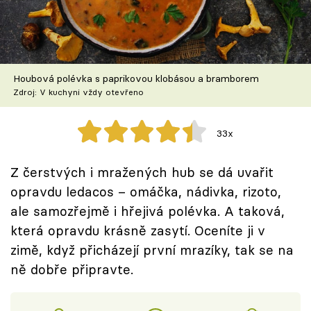
Škola vaření
Recepty z TV
Houbová polévka s paprikovou klobásou a bramborem
Speciál: Cuketa
Zdroj: V kuchyni vždy otevřeno
Těhotnej kuchař
33x
Sledujte prima+
Z čerstvých i mražených hub se dá uvařit
opravdu ledacos – omáčka, nádivka, rizoto,
Přihlášení
ale samozřejmě i hřejivá polévka. A taková,
která opravdu krásně zasytí. Oceníte ji v
Sledujte nás
zimě, když přicházejí první mrazíky, tak se na
ně dobře připravte.