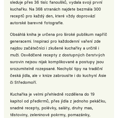
sleduje přes 36 tisíc fanoušků, vydala svoji první
kuchařku. Na 368 stranách najdete bezmála 300
receptů pro každý den, které vždy doprovází
autorské barevné fotografie.
Obsáhlá kniha je určena pro široké publikum napříč
generacemi. Inspiraci pro každodenní vaření zde
najdou začátečníci i zkušené kuchařky a určitě i
muži. Osvědčené recepty z dostupných čerstvých
surovin nejsou nijak komplikované a postupy jsou
srozumitelně rozepsané. Nechybí tipy na tradiční
česká jídla, ale v knize zabrousíte i do kuchyní Asie
či Středomoří.
Kuchařka je velmi přehledně rozdělena do 19
kapitol od předkrmů, přes jídla z jednoho pekáčku,
snadné recepty, polévky, saláty, druhy mas,
těstoviny, zeleninové pokrmy, pomazánky,