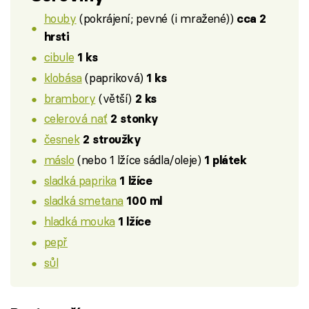
houby
(pokrájení; pevné (i mražené))
cca 2
hrsti
cibule
1 ks
klobása
(papriková)
1 ks
brambory
(větší)
2 ks
celerová nať
2 stonky
česnek
2 stroužky
máslo
(nebo 1 lžíce sádla/oleje)
1 plátek
sladká paprika
1 lžíce
sladká smetana
100 ml
hladká mouka
1 lžíce
pepř
sůl