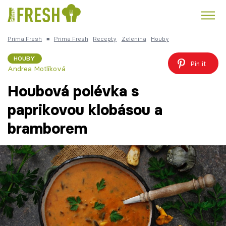
Prima Fresh
■
Prima Fresh
Recepty
Zelenina
Houby
Kuře
Polévky k večeři
Rychlé večeře
Trendy:
HOUBY
Pin it
Andrea Motlíková
Česká kuchyně
Čokoláda
Houbová polévka s
paprikovou klobásou a
bramborem
Témata
Recepty
Články
TV Program