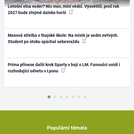
Letošní vlna veder? Nic moc, míní vědci. Vysvětlili, proč rok
2027 bude zřejmě daleko horší
Masová střelba v thajské škole: Na místě je sedm mrtvých.
Student po útoku spáchal sebevraždu
Prima přinese další krok Sparty v boji o LM. Fanoušci uvidí i
rozhodující odvetu v Lyonu
Populární témata