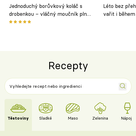
Jednoduchý borůvkový koláč s
Léto bez přeh
drobenkou – vláčný moučník plný
vařit i během
ovoce
Recepty
Těstoviny
Sladké
Maso
Zelenina
Nápoje