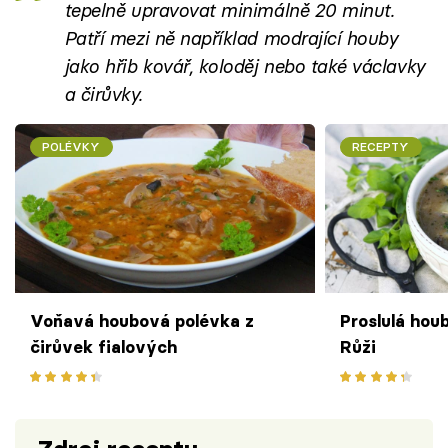
tepelně upravovat minimálně 20 minut.
Patří mezi ně například modrající houby
jako hřib kovář, koloděj nebo také václavky
a čirůvky.
POLÉVKY
RECEPTY
Voňavá houbová polévka z
Proslulá hou
čirůvek fialových
Růži