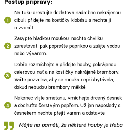
Postup přípravy:
Na tuku orestujte dozlatova nadrobno nakrájenou
cibuli, přidejte na kostičky klobásu a nechte ji
rozvonět.
Zasypte hladkou moukou, nechte chvilku
zarestovat, pak poprašte paprikou a zalijte vodou
nebo vývarem.
Dobře rozmíchejte a přidejte houby, pokrájenou
celerovou nať a na kostičky nakrájené brambory.
Vařte pozvolna, aby se mouka nepřichytávala,
dokud nebudou brambory měkké.
Nakonec vlijte smetanu, vmíchejte drcený česnek
a dochuťte čerstvým pepřem. Už jen naposledy s
česnekem nechte přejít varem a odstavte.
Mějte na paměti, že některé houby je třeba