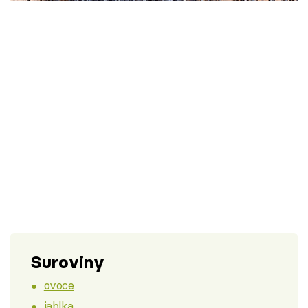
Škola vaření
Recepty z TV
Speciál: Cuketa
Těhotnej kuchař
Sledujte prima+
Přihlášení
Sledujte nás
Suroviny
ovoce
jablka