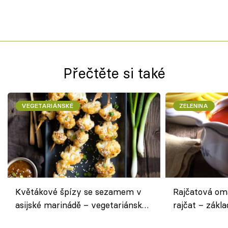
Přečtěte si také
VEGETARIÁNSKÉ
ZELENINA
Květákové špízy se sezamem v
Rajčatová om
asijské marinádě – vegetariánská
rajčat – zákla
chuťovka z grilu