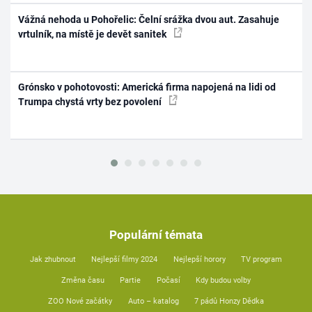
Vážná nehoda u Pohořelic: Čelní srážka dvou aut. Zasahuje
vrtulník, na místě je devět sanitek
Grónsko v pohotovosti: Americká firma napojená na lidi od
Trumpa chystá vrty bez povolení
Populární témata
Jak zhubnout
Nejlepší filmy 2024
Nejlepší horory
TV program
Změna času
Partie
Počasí
Kdy budou volby
ZOO Nové začátky
Auto – katalog
7 pádů Honzy Dědka