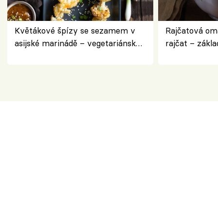
Květákové špízy se sezamem v
Rajčatová om
asijské marinádě – vegetariánská
rajčat – zákla
chuťovka z grilu