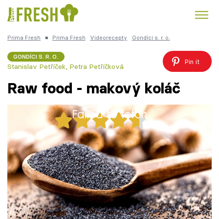
Prima Fresh
■
Prima Fresh
Videorecepty
Gondíci s. r. o.
Kuře
Polévky k večeři
Rychlé večeře
Trendy:
GONDÍCI S. R. O.
Pin it
Stanislav Petříček
,
Petra Petříčková
Česká kuchyně
Čokoláda
Raw food - makový koláč
Failed to fetch
31x
Témata
Raw food - makový koláč
Recepty
Články
1 porce
30 minut
TV Program