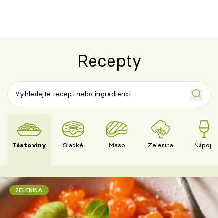
Recepty
Těstoviny
Sladké
Maso
Zelenina
Nápoje
ZELENINA