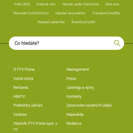
Volby 2025
Svařené víno
Tatarák podle Pohlreicha
Aloe vera
Pěstování lichořeřišnice
Výpočet ascendentu
Tvarohové knedlíky
Nejlepší palačinky
Švestkový koláč
O FTV Prima
Management
Volná místa
Press
Reklama
Castingy a výzvy
HbbTV
Kontakty
Podmínky užívání
Zpracování osobních údajů
Cookies
Nápověda
Vlastník FTV Prima spol. s
Redakce
r.o.