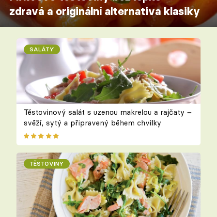
zdravá a originální alternativa klasiky
SALÁTY
Těstovinový salát s uzenou makrelou a rajčaty –
svěží, sytý a připravený během chvilky
TĚSTOVINY