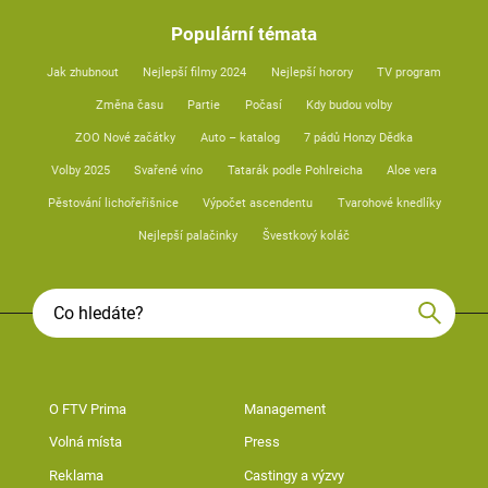
Populární témata
Jak zhubnout
Nejlepší filmy 2024
Nejlepší horory
TV program
Změna času
Partie
Počasí
Kdy budou volby
ZOO Nové začátky
Auto – katalog
7 pádů Honzy Dědka
Volby 2025
Svařené víno
Tatarák podle Pohlreicha
Aloe vera
Pěstování lichořeřišnice
Výpočet ascendentu
Tvarohové knedlíky
Nejlepší palačinky
Švestkový koláč
O FTV Prima
Management
Volná místa
Press
Reklama
Castingy a výzvy