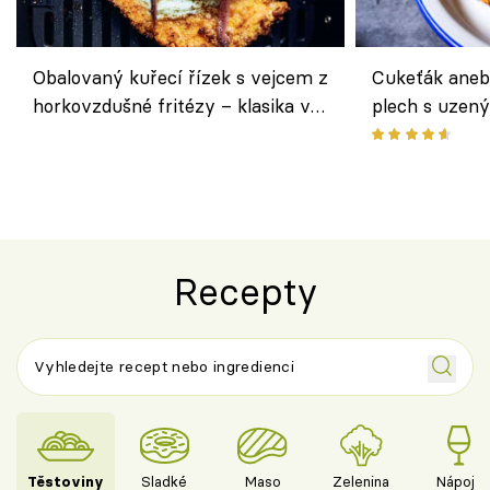
Obalovaný kuřecí řízek s vejcem z
Cukeťák aneb
horkovzdušné fritézy – klasika v
plech s uzen
novém pojetí podle Jamieho
způsob, jak z
Olivera
cukety
Recepty
Těstoviny
Sladké
Maso
Zelenina
Nápoje