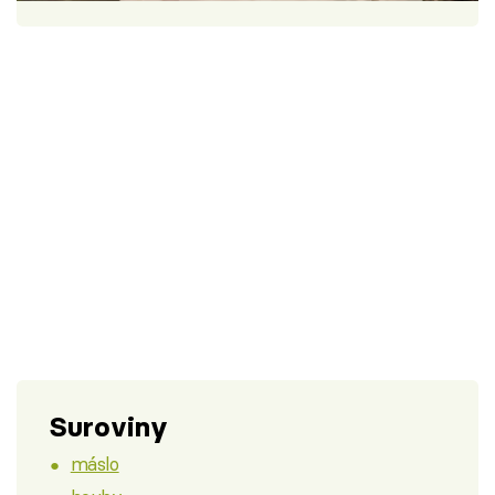
Škola vaření
Recepty z TV
Speciál: Cuketa
Těhotnej kuchař
Sledujte prima+
Přihlášení
Sledujte nás
Suroviny
máslo