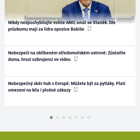
Nikdy nezpochybňujte voliče ANO, smál se Staněk. Dle
průzkumu mají za lídra opozice Babiše
Nebezpečí na oblíbeném středomořském ostrově: Zůstaňte
doma, hrozí ozbrojenci ve videu
Nebezpečný sběr hub v Evropě: Můžete být za pytláky. Platí
omezení na kila i plošné zákazy