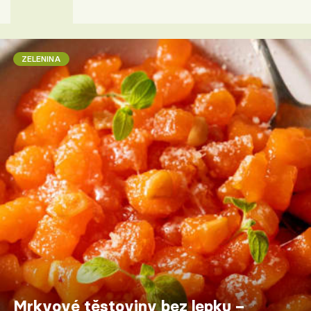
ZELENINA
Mrkvové těstoviny bez lepku –