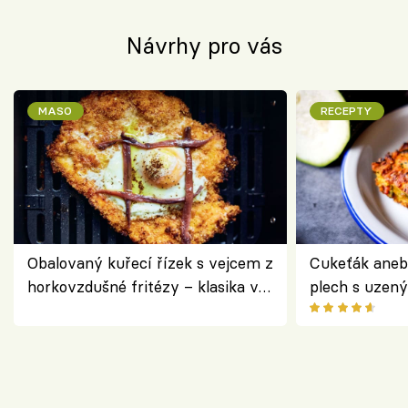
Návrhy pro vás
MASO
RECEPTY
Obalovaný kuřecí řízek s vejcem z
Cukeťák aneb
horkovzdušné fritézy – klasika v
plech s uzen
novém pojetí podle Jamieho
způsob, jak z
Olivera
cukety