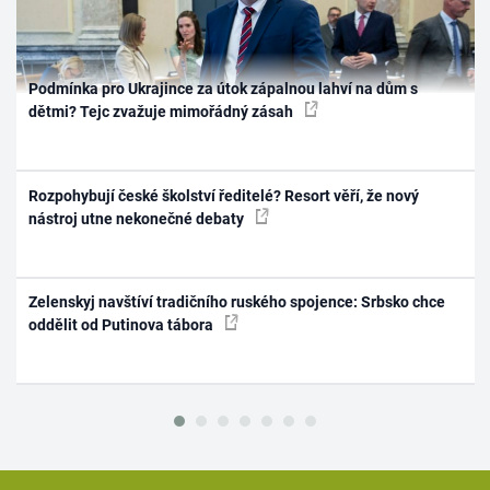
Podmínka pro Ukrajince za útok zápalnou lahví na dům s
dětmi? Tejc zvažuje mimořádný zásah
Rozpohybují české školství ředitelé? Resort věří, že nový
nástroj utne nekonečné debaty
Zelenskyj navštíví tradičního ruského spojence: Srbsko chce
oddělit od Putinova tábora