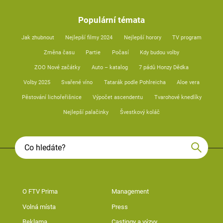
Populární témata
Jak zhubnout
Nejlepší filmy 2024
Nejlepší horory
TV program
Změna času
Partie
Počasí
Kdy budou volby
ZOO Nové začátky
Auto – katalog
7 pádů Honzy Dědka
Volby 2025
Svařené víno
Tatarák podle Pohlreicha
Aloe vera
Pěstování lichořeřišnice
Výpočet ascendentu
Tvarohové knedlíky
Nejlepší palačinky
Švestkový koláč
O FTV Prima
Management
Volná místa
Press
Reklama
Castingy a výzvy