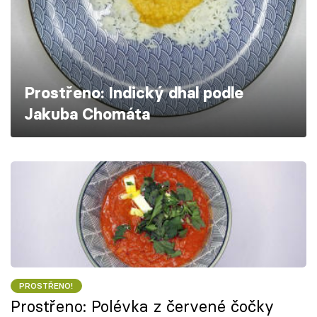
Škola vaření
Recepty z TV
Speciál: Cuketa
Prostřeno: Indický dhal podle
Jakuba Chomáta
Těhotnej kuchař
Sledujte prima+
Přihlášení
Sledujte nás
PROSTŘENO!
Prostřeno: Polévka z červené čočky