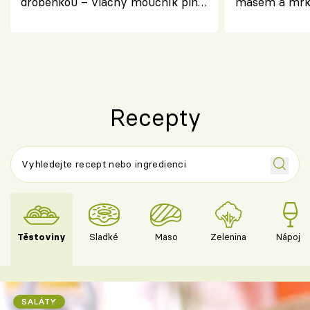
drobenkou – vláčný moučník plný
masem a mrk
ovoce
salátem – leh
Recepty
Těstoviny
Sladké
Maso
Zelenina
Nápoje
SALÁTY