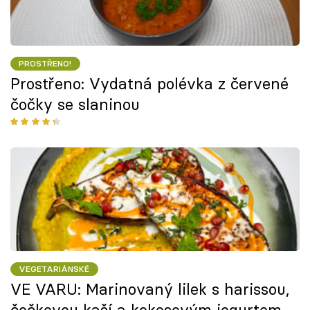
PROSTŘENO!
Prostřeno: Vydatná polévka z červené
čočky se slaninou
VEGETARIÁNSKÉ
VE VARU: Marinovaný lilek s harissou,
čočkovou kaší a kokosovým jogurtem