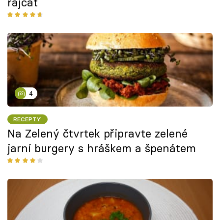
rajčat
4
RECEPTY
Na Zelený čtvrtek připravte zelené
jarní burgery s hráškem a špenátem