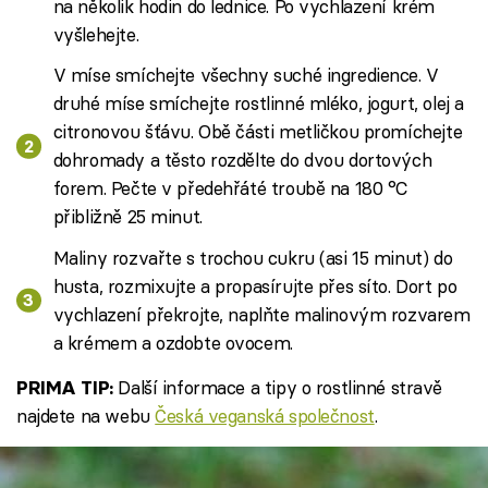
na několik hodin do lednice. Po vychlazení krém
vyšlehejte.
V míse smíchejte všechny suché ingredience. V
druhé míse smíchejte rostlinné mléko, jogurt, olej a
citronovou šťávu. Obě části metličkou promíchejte
dohromady a těsto rozdělte do dvou dortových
forem. Pečte v předehřáté troubě na 180 °C
přibližně 25 minut.
Maliny rozvařte s trochou cukru (asi 15 minut) do
husta, rozmixujte a propasírujte přes síto. Dort po
vychlazení překrojte, naplňte malinovým rozvarem
a krémem a ozdobte ovocem.
Další informace a tipy o rostlinné stravě
PRIMA TIP:
najdete na webu
Česká veganská společnost
.