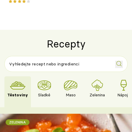
ovocem podle Bread Society
horku vsadit 
Recepty
Těstoviny
Sladké
Maso
Zelenina
Nápoje
ZELENINA