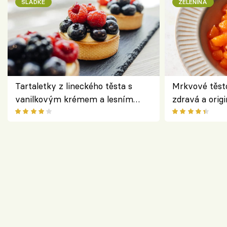
SLADKÉ
ZELENINA
Tartaletky z lineckého těsta s
Mrkvové těst
vanilkovým krémem a lesním
zdravá a origi
ovocem podle Bread Society
klasiky