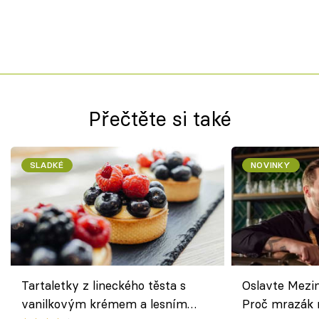
Přečtěte si také
SLADKÉ
NOVINKY
Tartaletky z lineckého těsta s
Oslavte Mezin
vanilkovým krémem a lesním
Proč mrazák n