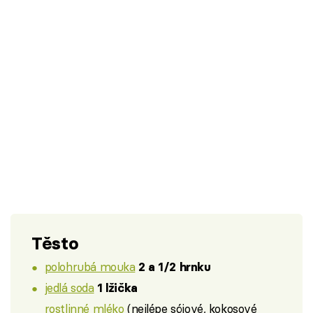
Těsto
polohrubá mouka
2 a 1/2 hrnku
jedlá soda
1 lžička
rostlinné mléko
(nejlépe sójové, kokosové