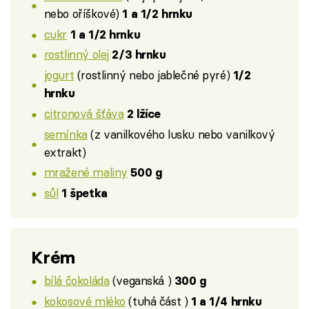
nebo oříškové)
1 a 1/2 hrnku
cukr
1 a 1/2 hrnku
rostlinný olej
2/3 hrnku
jogurt
(rostlinný nebo jablečné pyré)
1/2
hrnku
citronová šťáva
2 lžíce
semínka
(z vanilkového lusku nebo vanilkový
extrakt)
mražené maliny
500 g
sůl
1 špetka
Krém
bílá čokoláda
(veganská )
300 g
kokosové mléko
(tuhá část )
1 a 1/4 hrnku