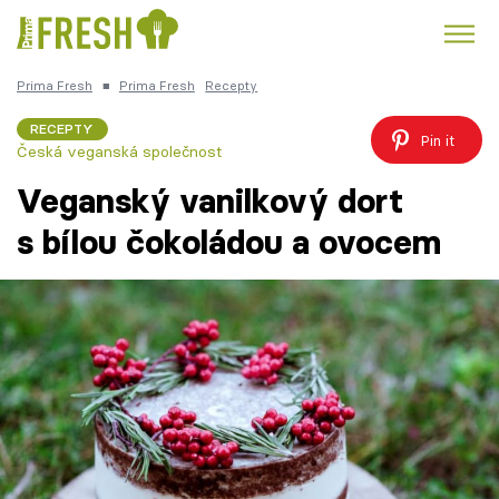
Prima Fresh
■
Prima Fresh
Recepty
Kuře
Polévky k večeři
Rychlé večeře
Trendy:
RECEPTY
Pin it
Česká veganská společnost
Česká kuchyně
Čokoláda
Veganský vanilkový dort
s bílou čokoládou a ovocem
Témata
Recepty
Články
TV Program