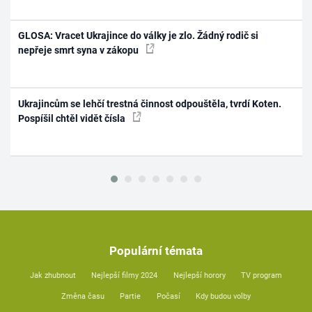
GLOSA: Vracet Ukrajince do války je zlo. Žádný rodič si
nepřeje smrt syna v zákopu
Ukrajincům se lehčí trestná činnost odpouštěla, tvrdí Koten.
Pospíšil chtěl vidět čísla
Populární témata
Jak zhubnout
Nejlepší filmy 2024
Nejlepší horory
TV program
Změna času
Partie
Počasí
Kdy budou volby