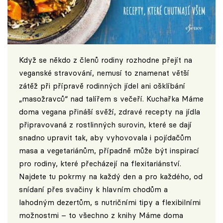
Když se někdo z členů rodiny rozhodne přejít na
veganské stravování, nemusí to znamenat větší
zátěž při přípravě rodinných jídel ani ošklíbání
„masožravců“ nad talířem s večeří. Kuchařka Máme
doma vegana přináší svěží, zdravé recepty na jídla
připravovaná z rostlinných surovin, které se dají
snadno upravit tak, aby vyhovovala i pojídačům
masa a vegetariánům, případně může být inspirací
pro rodiny, které přecházejí na flexitariánství.
Najdete tu pokrmy na každý den a pro každého, od
snídaní přes svačiny k hlavním chodům a
lahodným dezertům, s nutričními tipy a flexibilními
možnostmi – to všechno z knihy Máme doma