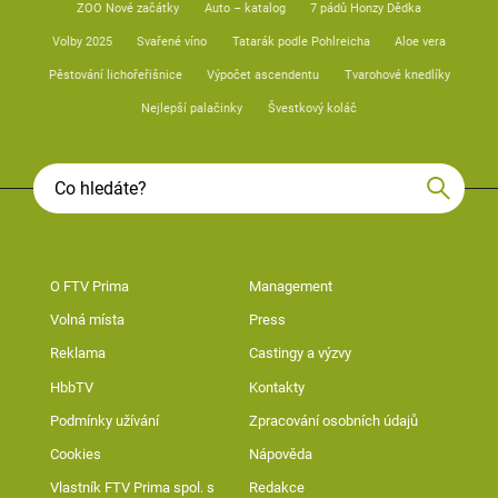
ZOO Nové začátky
Auto – katalog
7 pádů Honzy Dědka
Volby 2025
Svařené víno
Tatarák podle Pohlreicha
Aloe vera
Pěstování lichořeřišnice
Výpočet ascendentu
Tvarohové knedlíky
Nejlepší palačinky
Švestkový koláč
O FTV Prima
Management
Volná místa
Press
Reklama
Castingy a výzvy
HbbTV
Kontakty
Podmínky užívání
Zpracování osobních údajů
Cookies
Nápověda
Vlastník FTV Prima spol. s
Redakce