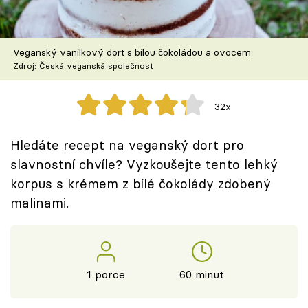
Škola vaření
Recepty z TV
Veganský vanilkový dort s bílou čokoládou a ovocem
Zdroj: Česká veganská společnost
Speciál: Cuketa
32x
Těhotnej kuchař
Hledáte recept na veganský dort pro
Sledujte prima+
slavnostní chvíle? Vyzkoušejte tento lehký
korpus s krémem z bílé čokolády zdobený
Přihlášení
malinami.
Sledujte nás
1 porce
60 minut