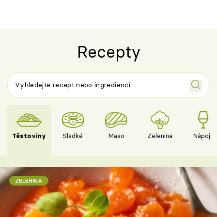
Španělskem
Recepty
Těstoviny
Sladké
Maso
Zelenina
Nápoje
ZELENINA