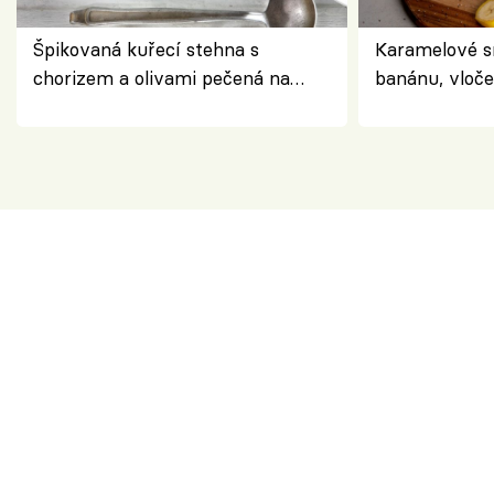
Špikovaná kuřecí stehna s
Karamelové s
chorizem a olivami pečená na
banánu, vloče
letní zelenině – šťavnaté maso s
snídaně do sk
výraznou chutí inspirovanou
Španělskem