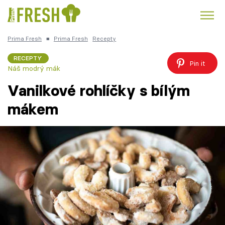
Prima Fresh
■
Prima Fresh
Recepty
Kuře
Polévky k večeři
Rychlé večeře
Trendy:
RECEPTY
Pin it
Náš modrý mák
Česká kuchyně
Čokoláda
Vanilkové rohlíčky s bílým
mákem
Témata
Recepty
Články
TV Program