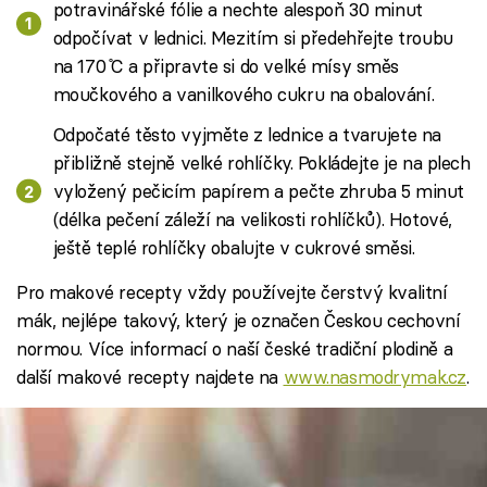
potravinářské fólie a nechte alespoň 30 minut
odpočívat v lednici. Mezitím si předehřejte troubu
na 170 ̊C a připravte si do velké mísy směs
moučkového a vanilkového cukru na obalování.
Odpočaté těsto vyjměte z lednice a tvarujete na
přibližně stejně velké rohlíčky. Pokládejte je na plech
vyložený pečicím papírem a pečte zhruba 5 minut
(délka pečení záleží na velikosti rohlíčků). Hotové,
ještě teplé rohlíčky obalujte v cukrové směsi.
Pro makové recepty vždy používejte čerstvý kvalitní
mák, nejlépe takový, který je označen Českou cechovní
normou. Více informací o naší české tradiční plodině a
další makové recepty najdete na
www.nasmodrymak.cz
.