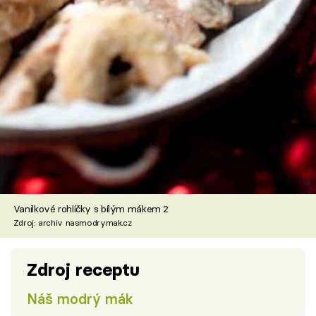
Vanilkové rohlíčky s bílým mákem 2
Zdroj: archiv nasmodrymak.cz
Zdroj receptu
Náš modrý mák