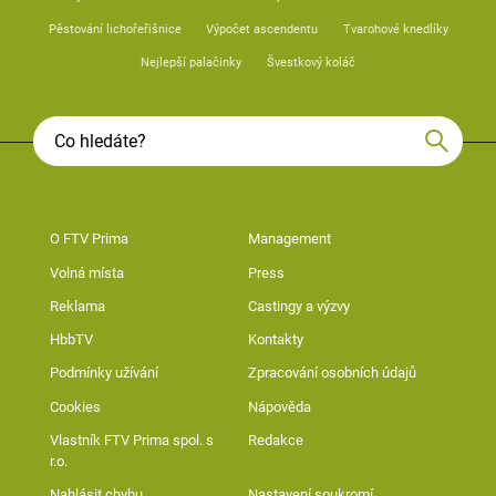
Pěstování lichořeřišnice
Výpočet ascendentu
Tvarohové knedlíky
Nejlepší palačinky
Švestkový koláč
O FTV Prima
Management
Volná místa
Press
Reklama
Castingy a výzvy
HbbTV
Kontakty
Podmínky užívání
Zpracování osobních údajů
Cookies
Nápověda
Vlastník FTV Prima spol. s
Redakce
r.o.
Nahlásit chybu
Nastavení soukromí