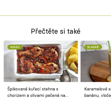
Přečtěte si také
MASO
SLADKÉ
Špikovaná kuřecí stehna s
Karamelové s
chorizem a olivami pečená na
banánu, vloče
letní zelenině – šťavnaté maso s
snídaně do sk
výraznou chutí inspirovanou