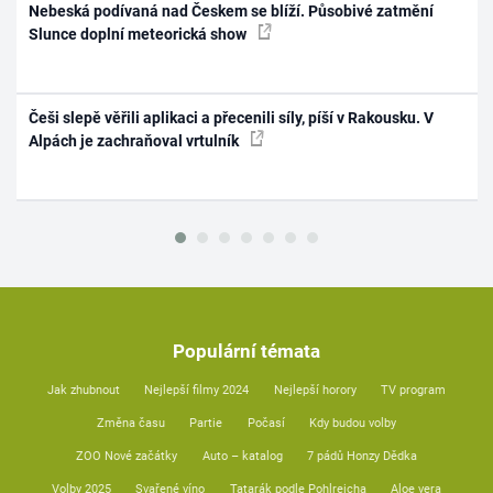
Nebeská podívaná nad Českem se blíží. Působivé zatmění
Slunce doplní meteorická show
Češi slepě věřili aplikaci a přecenili síly, píší v Rakousku. V
Alpách je zachraňoval vrtulník
Populární témata
Jak zhubnout
Nejlepší filmy 2024
Nejlepší horory
TV program
Změna času
Partie
Počasí
Kdy budou volby
ZOO Nové začátky
Auto – katalog
7 pádů Honzy Dědka
Volby 2025
Svařené víno
Tatarák podle Pohlreicha
Aloe vera