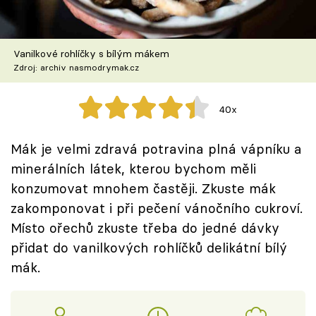
Škola vaření
Recepty z TV
Vanilkové rohlíčky s bílým mákem
Zdroj: archiv nasmodrymak.cz
Speciál: Cuketa
40x
Těhotnej kuchař
Mák je velmi zdravá potravina plná vápníku a
Sledujte prima+
minerálních látek, kterou bychom měli
konzumovat mnohem častěji. Zkuste mák
Přihlášení
zakomponovat i při pečení vánočního cukroví.
Místo ořechů zkuste třeba do jedné dávky
přidat do vanilkových rohlíčků delikátní bílý
Sledujte nás
mák.