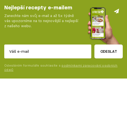
Nejlepší recepty e-mailem
Zanechte nám svůj e-mail a až 5x týdně
vás upozorníme na to nejnovější a nejlepší
z našeho webu.
ODESLAT
Odesláním formuláře souhlasíte s
podmínkami zpracování osobních
údajů