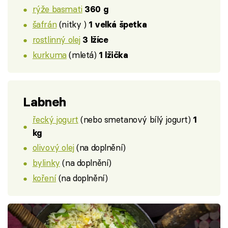
rýže basmati
360 g
šafrán
(nitky )
1 velká špetka
rostlinný olej
3 lžíce
kurkuma
(mletá)
1 lžička
Labneh
řecký jogurt
(nebo smetanový bílý jogurt)
1
kg
olivový olej
(na doplnění)
bylinky
(na doplnění)
koření
(na doplnění)