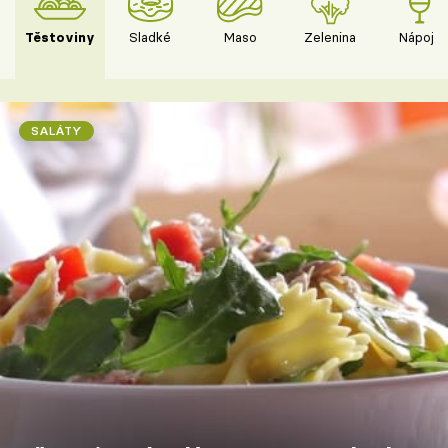
Těstoviny
Sladké
Maso
Zelenina
Nápoje
SALÁTY