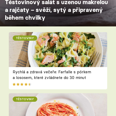
Těstovinový salát s uzenou makrelou
a rajčaty – svěží, sytý a připravený
během chvilky
TĚSTOVINY
Rychlá a zdravá večeře: Farfalle s pórkem
a lososem, které zvládnete do 30 minut
TĚSTOVINY