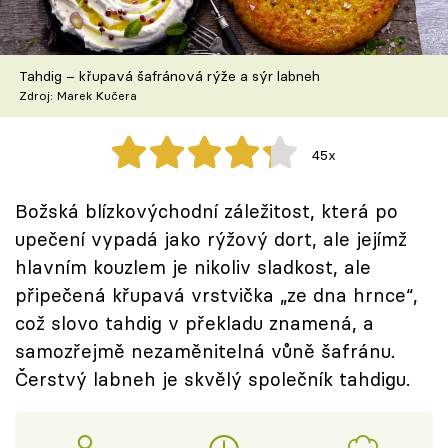
Škola vaření
Recepty z TV
Tahdig – křupavá šafránová rýže a sýr labneh
Zdroj: Marek Kučera
Speciál: Cuketa
45x
Těhotnej kuchař
Božská blízkovýchodní záležitost, která po
Sledujte prima+
upečení vypadá jako rýžový dort, ale jejímž
hlavním kouzlem je nikoliv sladkost, ale
Přihlášení
připečená křupavá vrstvička „ze dna hrnce“,
což slovo tahdig v překladu znamená, a
samozřejmě nezaměnitelná vůně šafránu.
Sledujte nás
Čerstvý labneh je skvělý společník tahdigu.