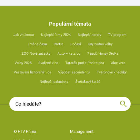
Populární témata
Jak zhubnout
Nejlepší filmy 2024
Nejlepší horory
TV program
Změna času
Partie
Počasí
Kdy budou volby
ZOO Nové začátky
Auto – katalog
7 pádů Honzy Dědka
Volby 2025
Svařené víno
Tatarák podle Pohlreicha
Aloe vera
Pěstování lichořeřišnice
Výpočet ascendentu
Tvarohové knedlíky
Nejlepší palačinky
Švestkový koláč
O FTV Prima
Management