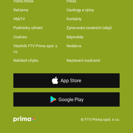
Volná místa
Press
Reklama
Castingy a výzvy
HbbTV
Kontakty
Podmínky užívání
Zpracování osobních údajů
Cookies
Nápověda
Vlastník FTV Prima spol. s
Redakce
r.o.
Nahlásit chybu
Nastavení soukromí
App Store
Google Play
© FTV Prima spol. s r.o.