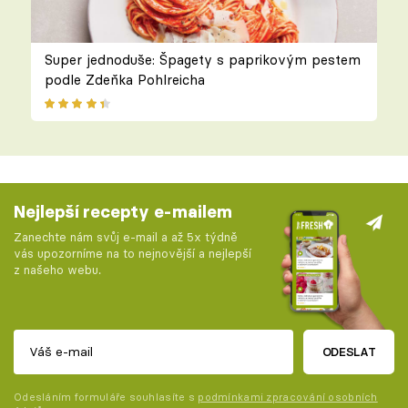
Super jednoduše: Špagety s paprikovým pestem
podle Zdeňka Pohlreicha
Nejlepší recepty e-mailem
Zanechte nám svůj e-mail a až 5x týdně
vás upozorníme na to nejnovější a nejlepší
z našeho webu.
ODESLAT
Odesláním formuláře souhlasíte s
podmínkami zpracování osobních