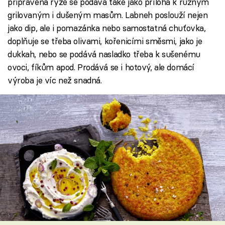
připravená rýže se podává také jako příloha k různým
grilovaným i dušeným masům. Labneh poslouží nejen
jako dip, ale i pomazánka nebo samostatná chuťovka,
doplňuje se třeba olivami, kořenicími směsmi, jako je
dukkah, nebo se podává nasladko třeba k sušenému
ovoci, fíkům apod. Prodává se i hotový, ale domácí
výroba je víc než snadná.