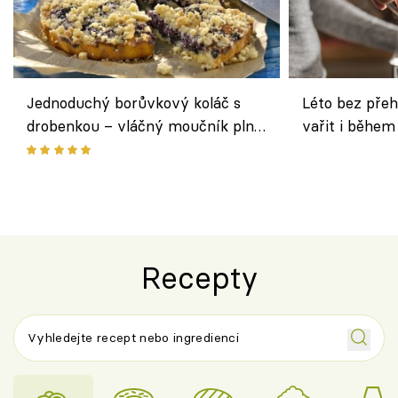
Jednoduchý borůvkový koláč s
Léto bez přeh
drobenkou – vláčný moučník plný
vařit i během
ovoce
Recepty