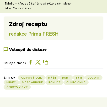
Tahdig – křupavá šafránová rýže a sýr labneh
Zdroj: Marek Kučera
Zdroj receptu
redakce Prima FRESH
Vstoupit do diskuze
Sdílejte článek
ŠTÍTKY
OLIVOVÝ OLEJ
RÝŽE
DORT
SÝR
JOGURT
HRNEC
MASCARPONE
POKLICE
CUKROVINKA
ČERSTVÝ SÝR