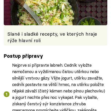
Slané i sladké recepty, ve kterých hraje
rýže hlavní roli
Postup přípravy
Nejprve si připravte labneh. Cedník vyložte
namočenou a vyždímanou čistou utěrkou nebo
silnější vrstvou gázy. Vlijte jogurt, utěrku zavažte,
cedník postavte na větší hrnec, na utěrku položte
nějaké závaží (čistý kámen nebo plnou plechovku)
a jogurt nechte přes noc vykapat. Pak vybalte,
získaný čerstvý sýr konzistence zhruba
mascarpone promíchejte vidličkou, zakápněte