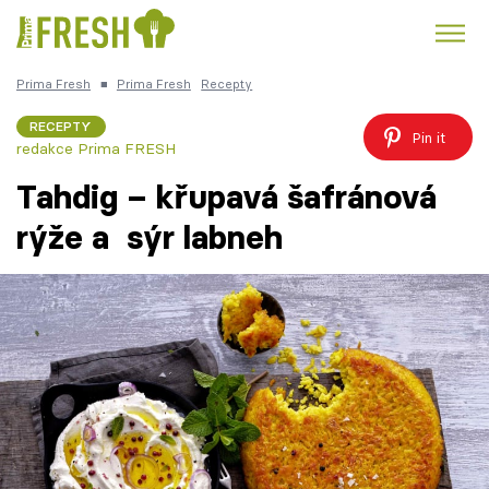
Prima Fresh
■
Prima Fresh
Recepty
Kuře
Polévky k večeři
Rychlé večeře
Trendy:
RECEPTY
Pin it
redakce Prima FRESH
Česká kuchyně
Čokoláda
Tahdig – křupavá šafránová
rýže a sýr labneh
Témata
Recepty
Články
TV Program