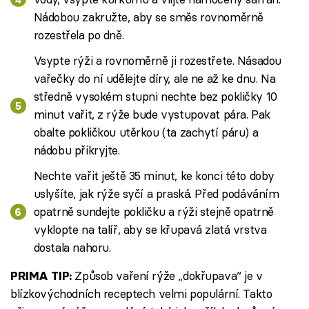
Nádobou zakružte, aby se směs rovnoměrně
rozestřela po dně.
Vsypte rýži a rovnoměrně ji rozestřete. Násadou
vařečky do ní udělejte díry, ale ne až ke dnu. Na
středně vysokém stupni nechte bez pokličky 10
minut vařit, z rýže bude vystupovat pára. Pak
obalte pokličkou utěrkou (ta zachytí páru) a
nádobu přikryjte.
Nechte vařit ještě 35 minut, ke konci této doby
uslyšíte, jak rýže syčí a praská. Před podáváním
opatrně sundejte pokličku a rýži stejně opatrně
vyklopte na talíř, aby se křupavá zlatá vrstva
dostala nahoru.
Způsob vaření rýže „dokřupava“ je v
PRIMA TIP:
blízkovýchodních receptech velmi populární. Takto