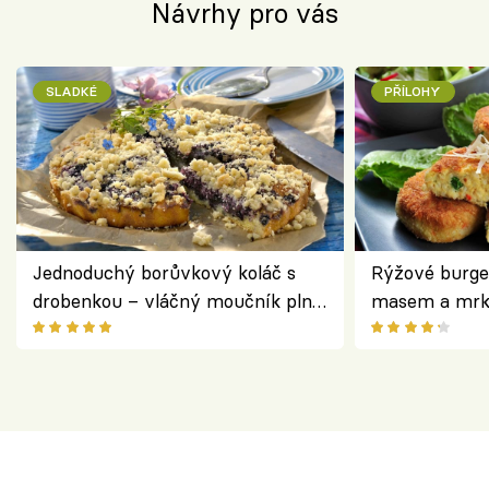
Návrhy pro vás
SLADKÉ
PŘÍLOHY
Jednoduchý borůvkový koláč s
Rýžové burge
drobenkou – vláčný moučník plný
masem a mrk
ovoce
salátem – leh