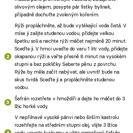
olivovým olejem, posypte pár lístky bylinek,
případně dochuťte zvoleným kořením.
Rýži propláchněte, až bude vytékající voda čistá. V
míse ji zalijte studenou vodou, přidejte velkou
špetku soli a nechte rýži máčet nejméně 20 minut.
Sceďte ji. V hrnci uveďte do varu 1 litr vody, přidejte
okapanou rýži a vařte přesně 8 minut na vysokém
stupni a bez pokličky. Seberte pěnu z povrchu.
Rýže by měla začít nabývat, ale uvnitř bude na
skus tvrdá. Sceďte ji a propláchněte studenou
vodou.
Šafrán rozetřete v hmoždíři a dejte ho máčet do 3
lžic horké vody.
V nepřilnavé vysoké pánvi nebo širším kastrolu
rozehřejte na středním stupni olej, vlijte 3 lžíce
vody, vsypte kurkumu a vlijte namočený šafrán.