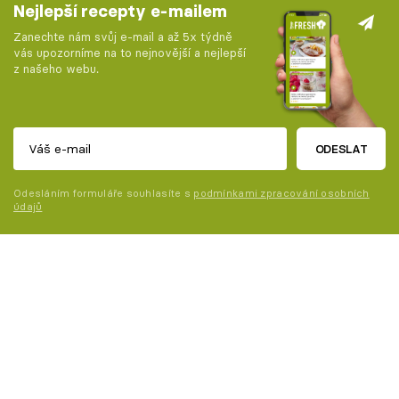
Nejlepší recepty e-mailem
Zanechte nám svůj e-mail a až 5x týdně
vás upozorníme na to nejnovější a nejlepší
z našeho webu.
ODESLAT
Odesláním formuláře souhlasíte s
podmínkami zpracování osobních
údajů