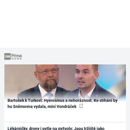
Bartošek k Turkovi: Hyenismus a nehoráznost. Ke stíhání by
ho Sněmovna vydala, míní Vondráček
Lékárničky, drony i pytle na mrtvoly: Jsou tržiště jako