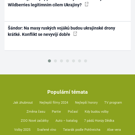
Wildberries legitimním cílem Ukrajiny?
Šándor: Na masy ruských vojáků budou ukrajinské drony
krátké. Konflikt se nevyvíjí dobře
Populární témata
Jak zhubnout
Nejlepší filmy 2024
Nejlepší horory
TV program
Změna času
Partie
Počasí
Kdy budou volby
ZOO Nové začátky
Auto – katalog
7 pádů Honzy Dědka
Volby 2025
Svařené víno
Tatarák podle Pohlreicha
Aloe vera