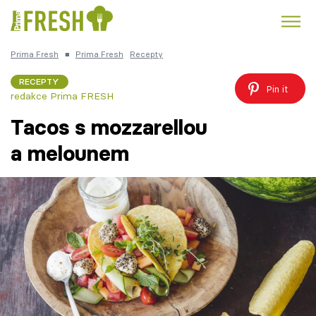
Prima Fresh
■
Prima Fresh
Recepty
Kuře
Polévky k večeři
Rychlé večeře
Trendy:
RECEPTY
Pin it
redakce Prima FRESH
Česká kuchyně
Čokoláda
Tacos s mozzarellou
a melounem
Témata
Recepty
Články
TV Program