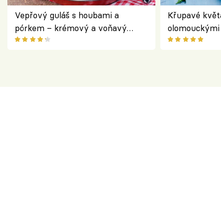
Vepřový guláš s houbami a
Křupavé květ
pórkem – krémový a voňavý
olomouckými 
pokrm z jednoho hrnce
bezlepkový o
českým sýre