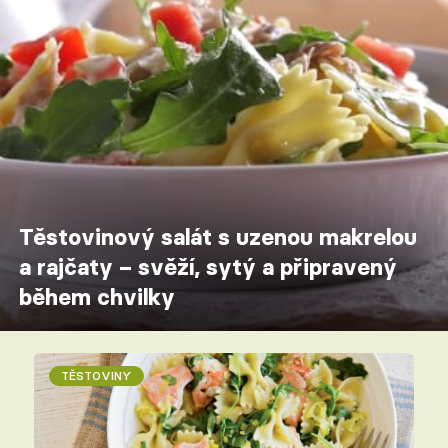
Těstovinový salát s uzenou makrelou
a rajčaty – svěží, sytý a připravený
během chvilky
TĚSTOVINY