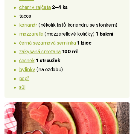
cherry rajčata
2–4 ks
tacos
koriandr
(několik listů koriandru se stonkem)
mozzarella
(mozzarellové kuličky)
1 balení
černá sezamová semínka
1 lžíce
zakysaná smetana
100 ml
česnek
1 stroužek
bylinky
(na ozdobu)
pepř
sůl