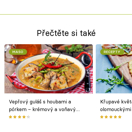
Přečtěte si také
MASO
RECEPTY
Vepřový guláš s houbami a
Křupavé květ
pórkem – krémový a voňavý
olomouckými 
pokrm z jednoho hrnce
bezlepkový o
českým sýre