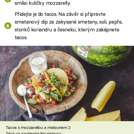
směsi kuličky mozzarelly.
Přidejte je do tacos. Na závěr si připravte
smetanový dip ze zakysané smetany, soli, pepře,
stonků koriandru a česneku, kterým zakápnete
tacos.
Tacos s mozzarellou a melounem 2
Zdroj: se souhlasem Nej melouny