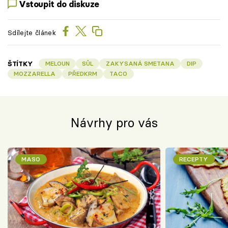
Vstoupit do diskuze
Sdílejte článek
ŠTÍTKY
MELOUN
SŮL
ZAKYSANÁ SMETANA
DIP
MOZZARELLA
PŘEDKRM
TACO
Návrhy pro vás
MASO
RECEPTY