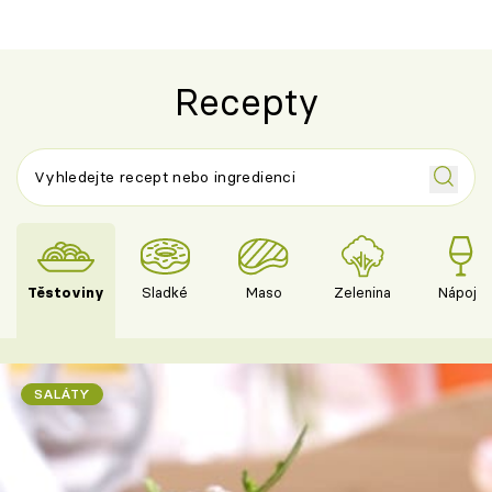
Recepty
Těstoviny
Sladké
Maso
Zelenina
Nápoje
SALÁTY