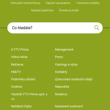
Pěstování lichořeřišnice
Výpočet ascendentu
Tvarohové knedlíky
Nejlepší palačinky
Švestkový koláč
O FTV Prima
Management
Volná místa
Press
Reklama
Castingy a výzvy
HbbTV
Kontakty
Podmínky užívání
Zpracování osobních údajů
Cookies
Nápověda
Vlastník FTV Prima spol. s
Redakce
r.o.
Nahlásit chybu
Nastavení soukromí