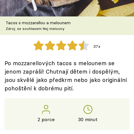
Škola vaření
Recepty z TV
Tacos s mozzarellou a melounem
Zdroj: se souhlasem Nej melouny
Speciál: Cuketa
37x
Těhotnej kuchař
Po mozzarellových tacos s melounem se
Sledujte prima+
jenom zapráší! Chutnají dětem i dospělým,
jsou skvělé jako předkrm nebo jako originální
Přihlášení
pohoštění k dobrému pití.
Sledujte nás
2 porce
30 minut