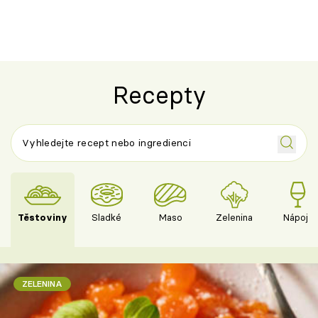
Recepty
Těstoviny
Sladké
Maso
Zelenina
Nápoje
ZELENINA