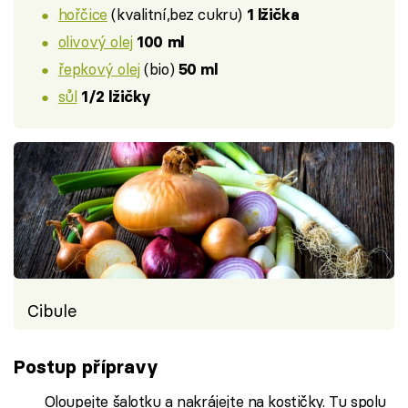
hořčice
(kvalitní,bez cukru)
1 lžička
olivový olej
100 ml
řepkový olej
(bio)
50 ml
sůl
1/2 lžičky
Cibule
Postup přípravy
Oloupejte šalotku a nakrájejte na kostičky. Tu spolu