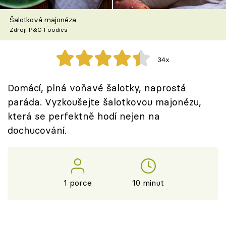
Škola vaření
Šalotková majonéza
Zdroj: P&G Foodies
Recepty z TV
Speciál: Cuketa
34x
Těhotnej kuchař
Domácí, plná voňavé šalotky, naprostá
paráda. Vyzkoušejte šalotkovou majonézu,
Sledujte prima+
která se perfektně hodí nejen na
dochucování.
Přihlášení
Sledujte nás
1 porce
10 minut