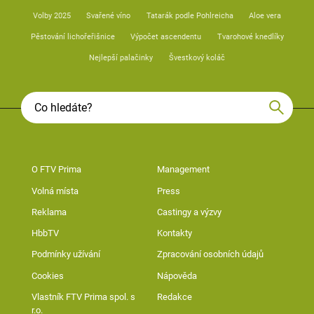
Volby 2025
Svařené víno
Tatarák podle Pohlreicha
Aloe vera
Pěstování lichořeřišnice
Výpočet ascendentu
Tvarohové knedlíky
Nejlepší palačinky
Švestkový koláč
O FTV Prima
Management
Volná místa
Press
Reklama
Castingy a výzvy
HbbTV
Kontakty
Podmínky užívání
Zpracování osobních údajů
Cookies
Nápověda
Vlastník FTV Prima spol. s
Redakce
r.o.