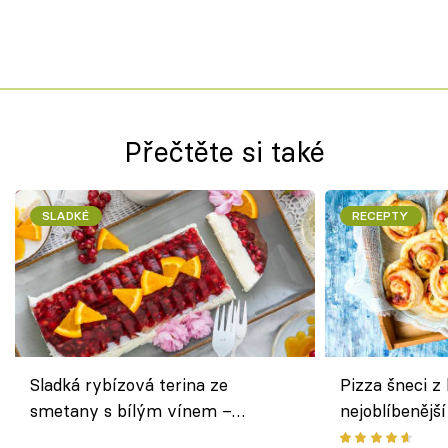
Přečtěte si také
SLADKÉ
RECEPTY
Sladká rybízová terina ze
Pizza šneci z 
smetany s bílým vínem –
nejoblíbenějš
osvěžující dezert s ovocem