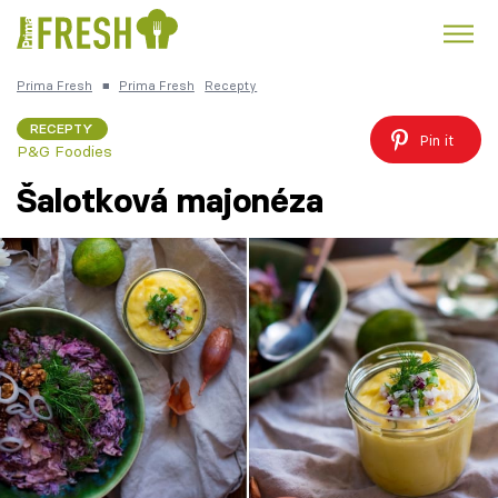
Prima Fresh
■
Prima Fresh
Recepty
Kuře
Polévky k večeři
Rychlé večeře
Trendy:
RECEPTY
Pin it
P&G Foodies
Česká kuchyně
Čokoláda
Šalotková majonéza
Témata
Recepty
Články
TV Program