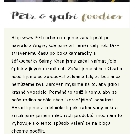
Blog
www.PGfoodies.com
jsme začali psát po
návratu z Anglie, kde jsme žili téměř celý rok. Díky
strávenému času po boku kamarádky a
šéfkuchařky Saimy Khan jsme začali vnímat jídlo
úplně v jiných rozměrech. Začali jsme si ho užívat a
naučili jsme se zpracovat zeleninu tak, že bez ní už
nemůžeme být. Zároveň myslíme na to, aby jídlo i
krásně vypadalo. Pomáhá to totiž k tomu, aby se
naše rodina nebála něco "zdravějšího" ochutnat.
Vyřadili jsme z jídelníčku lepek, rafinovaný cukr a
snížili jsme příjem mléčných produktů, moc nám to
vyhovuje a o tento způsob vaření se na blogu
chceme podělit.