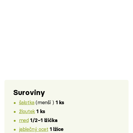
Suroviny
šalotka
(menší )
1 ks
žloutek
1 ks
med
1/2–1 lžička
jablečný ocet
1 lžíce