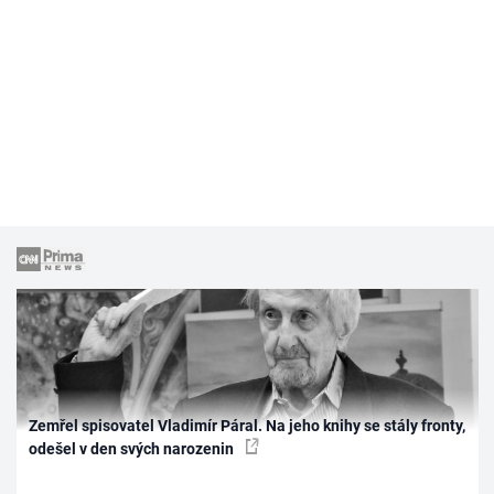
Zemřel spisovatel Vladimír Páral. Na jeho knihy se stály fronty,
odešel v den svých narozenin