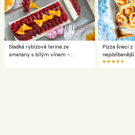
Sladká rybízová terina ze
Pizza šneci z 
smetany s bílým vínem –
nejoblíbenějš
osvěžující dezert s ovocem