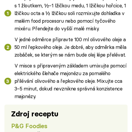
s 1 žloutkem, ½–1 lžičkou medu, 1 lžičkou hořcice, 1
lžičkou octa a ½ lžičkou soli rozmixujte dohladka v
malém food procesoru nebo pomocí tyčového
mixéru. Přendejte do vyšší malé misky.
V jedné odměrce připravte 100 ml olivového oleje a
50 ml řepkového oleje. Je dobré, aby odměrka měla
zobáček, se kterým se nám bude olej lépe přelévat.
V misce s připraveným základem umixujte pomocí
elektrického šlehače majonézu za pomalého
přilévání olivového a řepkového oleje. Mixujte cca
3–5 minut, dokud nevznikne správná konzistence
majonézy.
Zdroj receptu
P&G Foodies