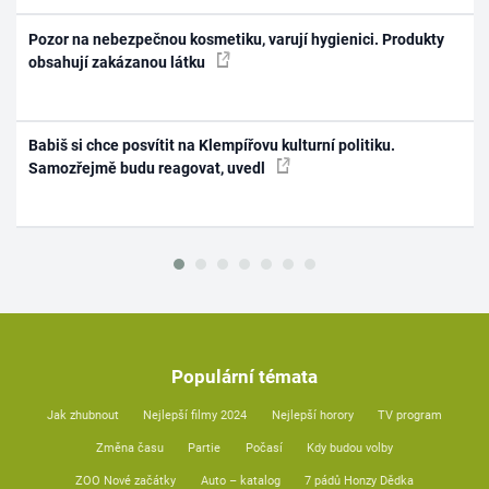
Pozor na nebezpečnou kosmetiku, varují hygienici. Produkty
obsahují zakázanou látku
Babiš si chce posvítit na Klempířovu kulturní politiku.
Samozřejmě budu reagovat, uvedl
Populární témata
Jak zhubnout
Nejlepší filmy 2024
Nejlepší horory
TV program
Změna času
Partie
Počasí
Kdy budou volby
ZOO Nové začátky
Auto – katalog
7 pádů Honzy Dědka