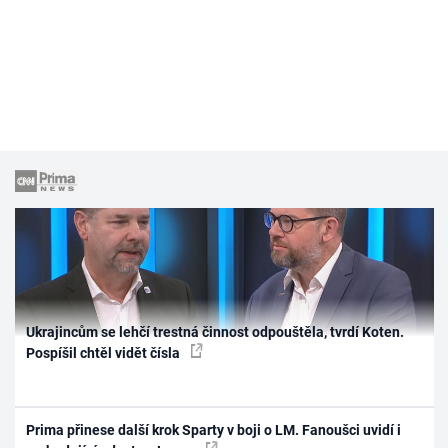
Ukrajincům se lehčí trestná činnost odpouštěla, tvrdí Koten.
Pospíšil chtěl vidět čísla
Prima přinese další krok Sparty v boji o LM. Fanoušci uvidí i