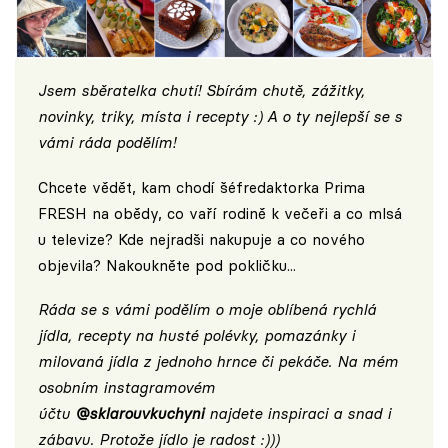
Jsem sběratelka chutí! Sbírám chutě, zážitky,
novinky, triky, místa i recepty :) A o ty nejlepší se s
vámi ráda podělím!
Chcete vědět, kam chodí šéfredaktorka Prima
FRESH na obědy, co vaří rodině k večeři a co mlsá
u televize? Kde nejradši nakupuje a co nového
objevila? Nakoukněte pod pokličku...
Ráda se s vámi podělím o moje oblíbená rychlá
jídla, recepty na husté polévky, pomazánky i
milovaná jídla z jednoho hrnce či pekáče. Na mém
osobním instagramovém
účtu
@sklarouvkuchyni
najdete inspiraci a snad i
zábavu. Protože jídlo je radost :)))