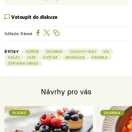
Vstoupit do diskuze
Sdílejte článek
ŠTÍTKY
KOŘENÍ
ZELENINA
OLIVOVÝ OLEJ
SŮL
SALÁT
LILEK
KVĚTÁK
BROKOLICE
PAPRIKA
ČERVENÁ CIBULE
Návrhy pro vás
SLADKÉ
ZELENINA