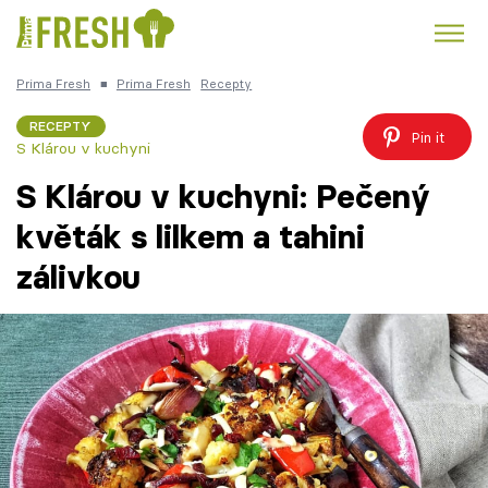
Prima Fresh
■
Prima Fresh
Recepty
Kuře
Polévky k večeři
Rychlé večeře
Trendy:
RECEPTY
Pin it
S Klárou v kuchyni
Česká kuchyně
Čokoláda
S Klárou v kuchyni: Pečený
květák s lilkem a tahini
zálivkou
Témata
Recepty
Články
TV Program