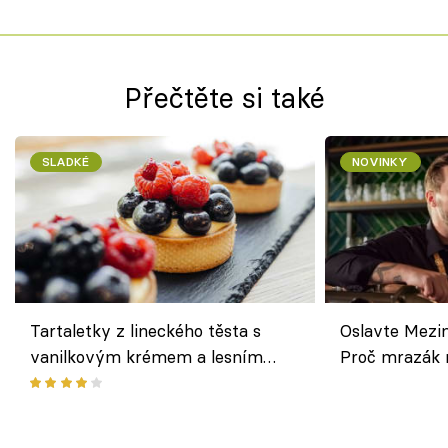
Přečtěte si také
SLADKÉ
NOVINKY
Tartaletky z lineckého těsta s
Oslavte Mezin
vanilkovým krémem a lesním
Proč mrazák n
ovocem podle Bread Society
horku vsadit 