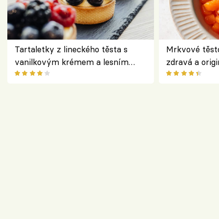
Tartaletky z lineckého těsta s
Mrkvové těst
vanilkovým krémem a lesním
zdravá a origi
ovocem podle Bread Society
klasiky