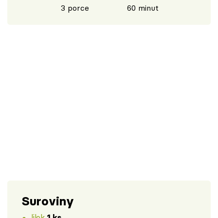
3 porce
60 minut
Suroviny
lilek
1 ks