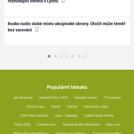
rozhodující odvetu v Lyonu
Rusko našlo slabé místo ukrajinské obrany. Útočit může téměř
bez varování
Populární témata
Jak zhubnout
Nejlepší filmy 2024
Nejlepší horory
TV program
Změna času
Partie
Počasí
Kdy budou volby
ZOO Nové začátky
Auto – katalog
7 pádů Honzy Dědka
Volby 2025
Svařené víno
Tatarák podle Pohlreicha
Aloe vera
Pěstování lichořeřišnice
Výpočet ascendentu
Tvarohové knedlíky