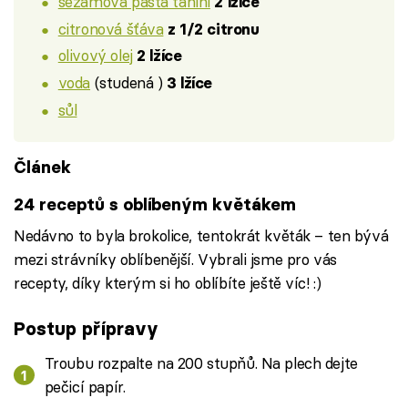
sezamová pasta tahini
2 lžíce
citronová šťáva
z 1/2 citronu
olivový olej
2 lžíce
voda
(studená )
3 lžíce
sůl
Článek
24 receptů s oblíbeným květákem
Nedávno to byla brokolice, tentokrát květák – ten bývá
mezi strávníky oblíbenější. Vybrali jsme pro vás
recepty, díky kterým si ho oblíbíte ještě víc! :)
Postup přípravy
Troubu rozpalte na 200 stupňů. Na plech dejte
pečicí papír.