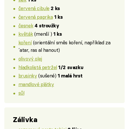
červená cibule
2 ks
červená paprika
1 ks
česnek
4 stroužky
květák
(menší )
1 ks
koření
(orientální směs koření, například za
´atar, ras al hanout)
olivový olej
hladkolistá petržel
1/2 svazku
brusinky
(sušené)
1 malá hrst
mandlové plátky
sůl
Zálivka