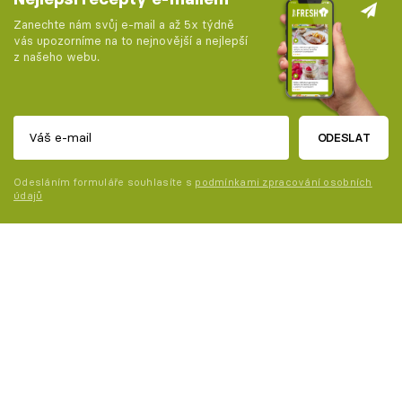
Zanechte nám svůj e-mail a až 5x týdně
vás upozorníme na to nejnovější a nejlepší
z našeho webu.
ODESLAT
Odesláním formuláře souhlasíte s
podmínkami zpracování osobních
údajů