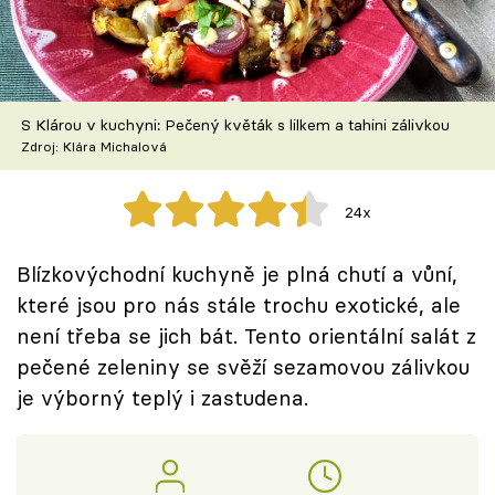
Škola vaření
Recepty z TV
S Klárou v kuchyni: Pečený květák s lilkem a tahini zálivkou
Speciál: Cuketa
Zdroj: Klára Michalová
Těhotnej kuchař
24x
Sledujte prima+
Blízkovýchodní kuchyně je plná chutí a vůní,
které jsou pro nás stále trochu exotické, ale
Přihlášení
není třeba se jich bát. Tento orientální salát z
pečené zeleniny se svěží sezamovou zálivkou
Sledujte nás
je výborný teplý i zastudena.