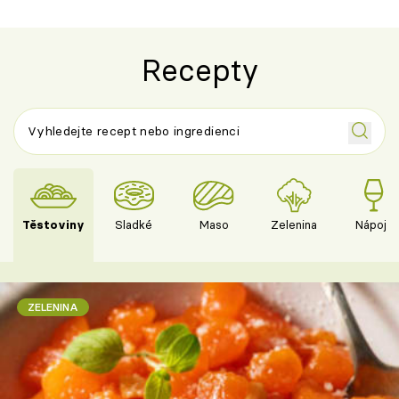
Recepty
Těstoviny
Sladké
Maso
Zelenina
Nápoje
ZELENINA