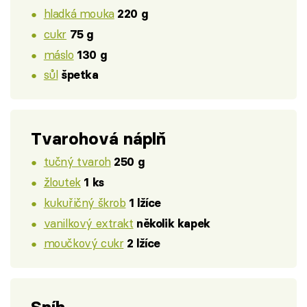
hladká mouka
220 g
cukr
75 g
máslo
130 g
sůl
špetka
Tvarohová náplň
tučný tvaroh
250 g
žloutek
1 ks
kukuřičný škrob
1 lžíce
vanilkový extrakt
několik kapek
moučkový cukr
2 lžíce