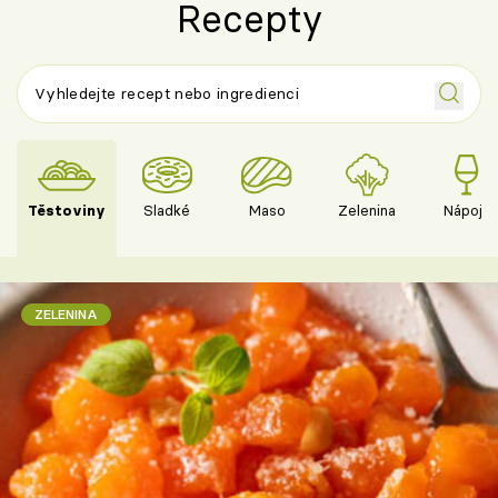
Recepty
Těstoviny
Sladké
Maso
Zelenina
Nápoje
ZELENINA