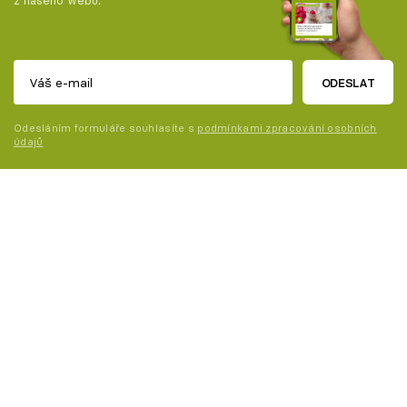
z našeho webu.
ODESLAT
Odesláním formuláře souhlasíte s
podmínkami zpracování osobních
údajů