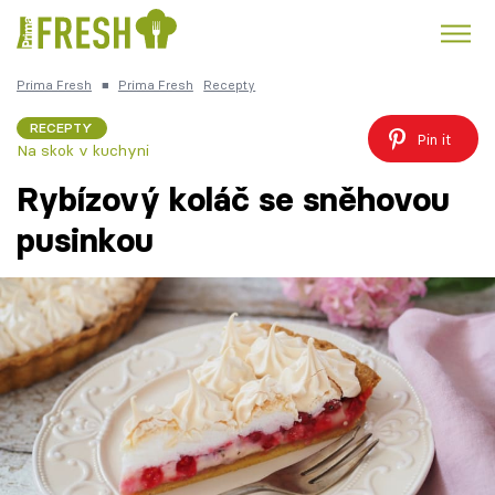
Prima Fresh
■
Prima Fresh
Recepty
Kuře
Polévky k večeři
Rychlé večeře
Trendy:
RECEPTY
Pin it
Na skok v kuchyni
Česká kuchyně
Čokoláda
Rybízový koláč se sněhovou
pusinkou
Témata
Recepty
Články
TV Program