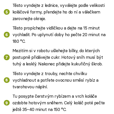
Těsto vyndejte z lednice, vyválejte podle velikosti
koláčové formy, přendejte ho do ní a válečkem
zarovnejte okraje.
Těsto propíchejte vidličkou a dejte na 15 minut
vychladit. Po uplynutí doby ho pečte 20 minut na
180 °C.
Mezitím si v robotu ušlehejte bílky, do kterých
postupně přidávejte cukr. Hotový sníh musí být
tuhý a lesklý. Nakonec přidejte kukuřičný škrob.
Těsto vyndejte z trouby, nechte chvilku
vychladnout a potřete ovocnou směsí rybíz a
tvarohovou náplní.
Tu posypte čerstvým rybízem a vrch koláče
ozdobte hotovým sněhem. Celý koláč poté pečte
ještě 35–40 minut na 150 °C.