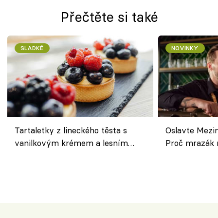
Přečtěte si také
SLADKÉ
NOVINKY
Tartaletky z lineckého těsta s
Oslavte Mezin
vanilkovým krémem a lesním
Proč mrazák n
ovocem podle Bread Society
horku vsadit 