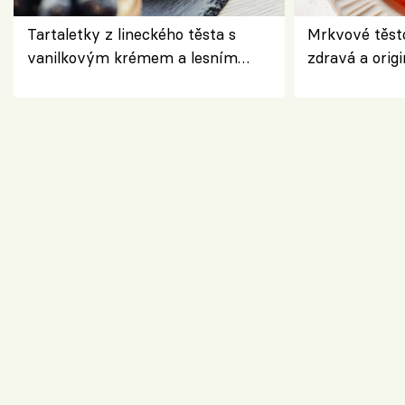
Tartaletky z lineckého těsta s
Mrkvové těst
vanilkovým krémem a lesním
zdravá a origi
ovocem podle Bread Society
klasiky