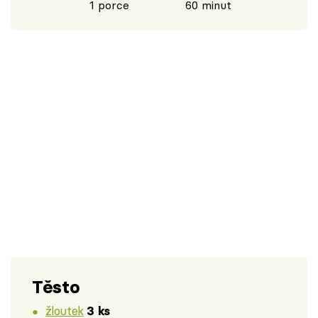
1 porce
60 minut
Těsto
žloutek
3 ks