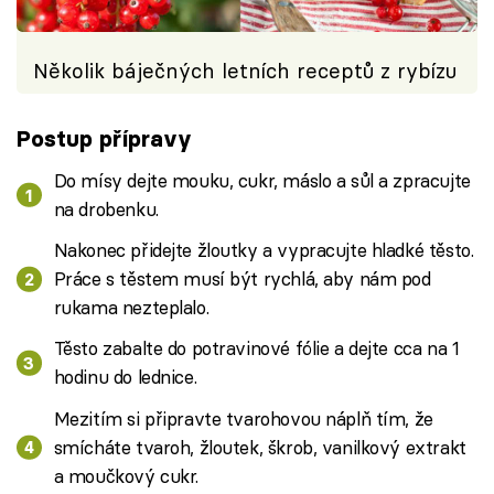
Několik báječných letních receptů z rybízu
Postup přípravy
Do mísy dejte mouku, cukr, máslo a sůl a zpracujte
na drobenku.
Nakonec přidejte žloutky a vypracujte hladké těsto.
Práce s těstem musí být rychlá, aby nám pod
rukama nezteplalo.
Těsto zabalte do potravinové fólie a dejte cca na 1
hodinu do lednice.
Mezitím si připravte tvarohovou náplň tím, že
smícháte tvaroh, žloutek, škrob, vanilkový extrakt
a moučkový cukr.