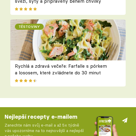
svěží, sytý a připravený během chvilky
TĚSTOVINY
Rychlá a zdravá večeře: Farfalle s pórkem
a lososem, které zvládnete do 30 minut
Nejlepší recepty e-mailem
Zanechte nám svůj e-mail a až 5x týdně
vás upozorníme na to nejnovější a nejlepší