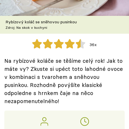
Škola vaření
Recepty z TV
Rybízový koláč se sněhovou pusinkou
Zdroj: Na skok v kuchyni
Speciál: Cuketa
36x
Těhotnej kuchař
Na rybízové koláče se těšíme celý rok! Jak to
Sledujte prima+
máte vy? Zkuste si upéct toto lahodné ovoce
v kombinaci s tvarohem a sněhovou
Přihlášení
pusinkou. Rozhodně povýšíte klasické
odpoledne s hrnkem čaje na něco
nezapomenutelného!
Sledujte nás