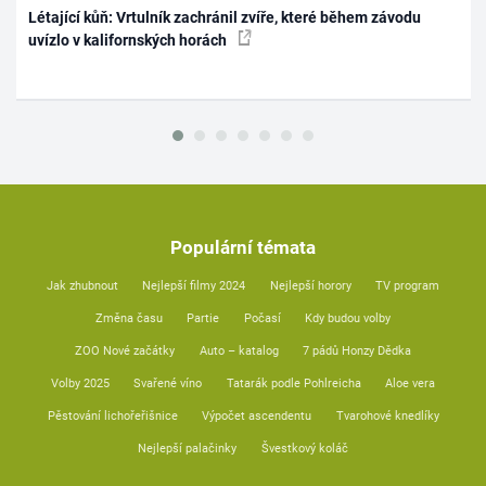
Létající kůň: Vrtulník zachránil zvíře, které během závodu
uvízlo v kalifornských horách
Populární témata
Jak zhubnout
Nejlepší filmy 2024
Nejlepší horory
TV program
Změna času
Partie
Počasí
Kdy budou volby
ZOO Nové začátky
Auto – katalog
7 pádů Honzy Dědka
Volby 2025
Svařené víno
Tatarák podle Pohlreicha
Aloe vera
Pěstování lichořeřišnice
Výpočet ascendentu
Tvarohové knedlíky
Nejlepší palačinky
Švestkový koláč