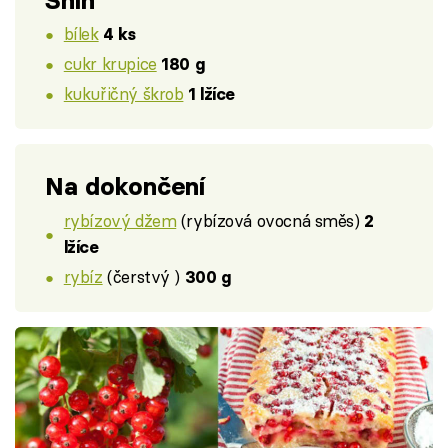
Sníh
bílek
4 ks
cukr krupice
180 g
kukuřičný škrob
1 lžíce
Na dokončení
rybízový džem
(rybízová ovocná směs)
2
lžíce
rybíz
(čerstvý )
300 g