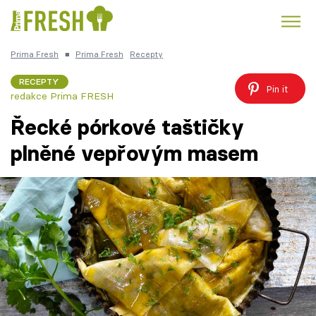
Prima Fresh
■
Prima Fresh
Recepty
Kuře
Polévky k večeři
Rychlé večeře
Trendy:
RECEPTY
Pin it
redakce Prima FRESH
Česká kuchyně
Čokoláda
Řecké pórkové taštičky
plněné vepřovým masem
Témata
Recepty
Články
TV Program