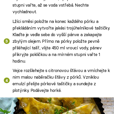
stupni vařte, až se voda vstřebá. Nechte
vychladnout.
Lžíci směsi položte na konec každého pórku a
překládáním vytvořte jakési trojúhelníkové taštičky.
Klaďte je vedle sebe do vyšší pánve a zakapejte
zbylým olejem. Přímo na pórky položte pevně
přiléhající talíř, vlijte 450 ml vroucí vody, pánev
přikryjte pokličkou a na mírném stupni vařte 1
hodinu.
Vejce rozšlehejte s citronovou šťávou a vmíchejte k
nim malou naběračku šťávy z pórků. Vzniklou
emulzí přelijte pórkové taštičky a sundejte z
plotýnky. Podávejte horké.