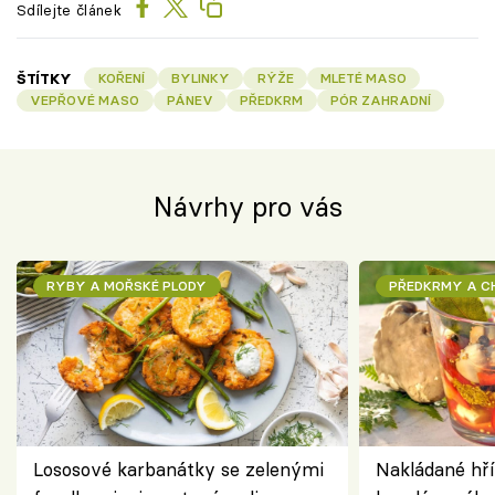
Sdílejte článek
ŠTÍTKY
KOŘENÍ
BYLINKY
RÝŽE
MLETÉ MASO
VEPŘOVÉ MASO
PÁNEV
PŘEDKRM
PÓR ZAHRADNÍ
Návrhy pro vás
RYBY A MOŘSKÉ PLODY
PŘEDKRMY A 
Lososové karbanátky se zelenými
Nakládané hří