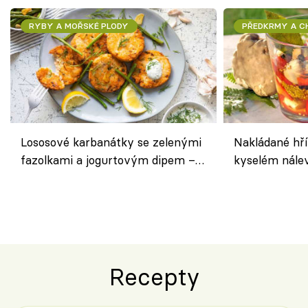
RYBY A MOŘSKÉ PLODY
PŘEDKRMY A 
Lososové karbanátky se zelenými
Nakládané hří
fazolkami a jogurtovým dipem –
kyselém nále
svěží letní oběd
chuťovka do 
Recepty