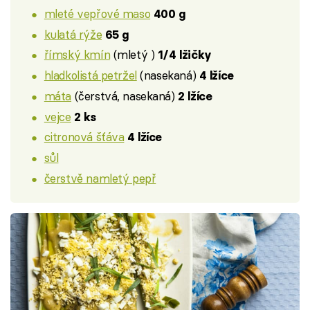
mleté vepřové maso
400 g
kulatá rýže
65 g
římský kmín
(mletý )
1/4 lžičky
hladkolistá petržel
(nasekaná)
4 lžíce
máta
(čerstvá, nasekaná)
2 lžíce
vejce
2 ks
citronová šťáva
4 lžíce
sůl
čerstvě namletý pepř