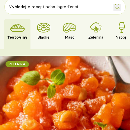
Těstoviny
Sladké
Maso
Zelenina
Nápoje
ZELENINA