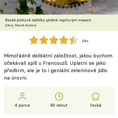
Škola vaření
Recepty z TV
Řecké pórkové taštičky plněné vepřovým masem
Zdroj: Marek Kučera
Speciál: Cuketa
29x
Těhotnej kuchař
Mimořádně delikátní záležitost, jakou bychom
Sledujte prima+
očekávali spíš u Francouzů. Uplatní se jako
předkrm, ale je to i geniální zeleninové jídlo
Přihlášení
na úrovni.
Sledujte nás
4 porce
90 minut
řecká