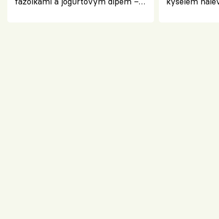
fazolkami a jogurtovým dipem –
kyselém nále
svěží letní oběd
chuťovka do 