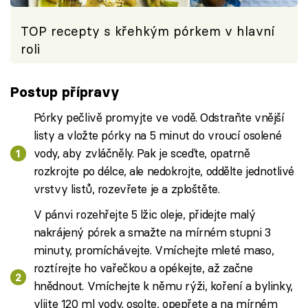
TOP recepty s křehkým pórkem v hlavní
roli
Postup přípravy
Pórky pečlivě promyjte ve vodě. Odstraňte vnější
listy a vložte pórky na 5 minut do vroucí osolené
vody, aby zvláčněly. Pak je sceďte, opatrně
rozkrojte po délce, ale nedokrojte, oddělte jednotlivé
vrstvy listů, rozevřete je a zploštěte.
V pánvi rozehřejte 5 lžic oleje, přidejte malý
nakrájený pórek a smažte na mírném stupni 3
minuty, promíchávejte. Vmíchejte mleté maso,
roztírejte ho vařečkou a opékejte, až začne
hnědnout. Vmíchejte k němu rýži, koření a bylinky,
vlijte 120 ml vody, osolte, opepřete a na mírném