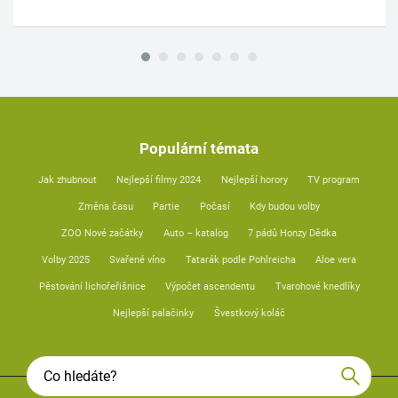
Populární témata
Jak zhubnout
Nejlepší filmy 2024
Nejlepší horory
TV program
Změna času
Partie
Počasí
Kdy budou volby
ZOO Nové začátky
Auto – katalog
7 pádů Honzy Dědka
Volby 2025
Svařené víno
Tatarák podle Pohlreicha
Aloe vera
Pěstování lichořeřišnice
Výpočet ascendentu
Tvarohové knedlíky
Nejlepší palačinky
Švestkový koláč