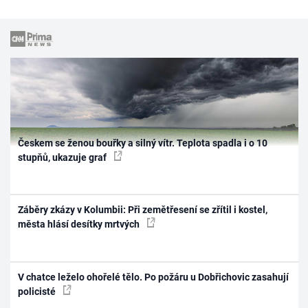
Českem se ženou bouřky a silný vítr. Teplota spadla i o 10
stupňů, ukazuje graf
Záběry zkázy v Kolumbii: Při zemětřesení se zřítil i kostel,
města hlásí desítky mrtvých
V chatce leželo ohořelé tělo. Po požáru u Dobřichovic zasahují
policisté