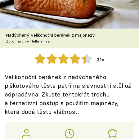
Škola vaření
Recepty z TV
Nadýchaný velikonoční beránek z majonézy
Speciál: Cuketa
Zdroj: archiv Hellmann´s
Těhotnej kuchař
32x
Sledujte prima+
Velikonoční beránek z nadýchaného
piškotového těsta patří na slavnostní stůl už
Přihlášení
odpradávna. Zkuste tentokrát trochu
alternativní postup s použitím majonézy,
Sledujte nás
která dodá těstu vláčnost.