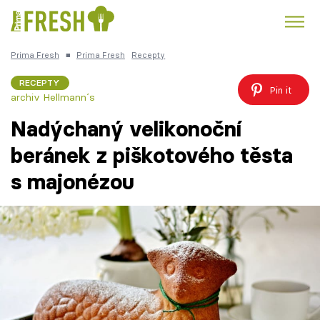
Prima Fresh
■
Prima Fresh
Recepty
Kuře
Polévky k večeři
Rychlé večeře
Trendy:
RECEPTY
Pin it
archiv Hellmann´s
Česká kuchyně
Čokoláda
Nadýchaný velikonoční
beránek z piškotového těsta
s majonézou
Témata
Recepty
Články
TV Program