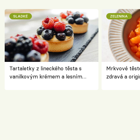
SLADKÉ
ZELENINA
Tartaletky z lineckého těsta s
Mrkvové těst
vanilkovým krémem a lesním
zdravá a origi
ovocem podle Bread Society
klasiky