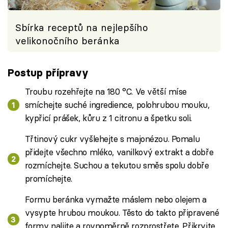
Sbírka receptů na nejlepšího
velikonočního beránka
Postup přípravy
Troubu rozehřejte na 180 °C. Ve větší míse
smíchejte suché ingredience, polohrubou mouku,
kypřicí prášek, kůru z 1 citronu a špetku soli.
Třtinový cukr vyšlehejte s majonézou. Pomalu
přidejte všechno mléko, vanilkový extrakt a dobře
rozmíchejte. Suchou a tekutou směs spolu dobře
promíchejte.
Formu beránka vymažte máslem nebo olejem a
vysypte hrubou moukou. Těsto do takto připravené
formy nalijte a rovnoměrně rozprostřete. Přikryjte