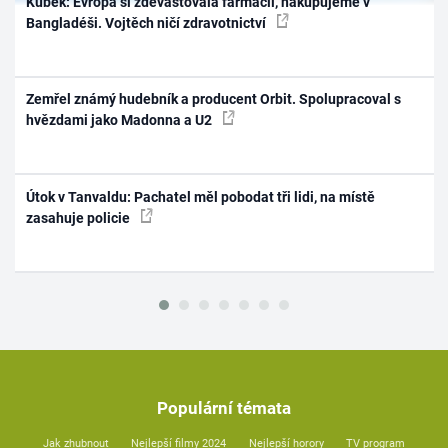
Kubek: Evropa si zdevastovala farmacii, nakupujeme v
Bangladéši. Vojtěch ničí zdravotnictví
Zemřel známý hudebník a producent Orbit. Spolupracoval s
hvězdami jako Madonna a U2
Útok v Tanvaldu: Pachatel měl pobodat tři lidi, na místě
zasahuje policie
Populární témata
Jak zhubnout
Nejlepší filmy 2024
Nejlepší horory
TV program