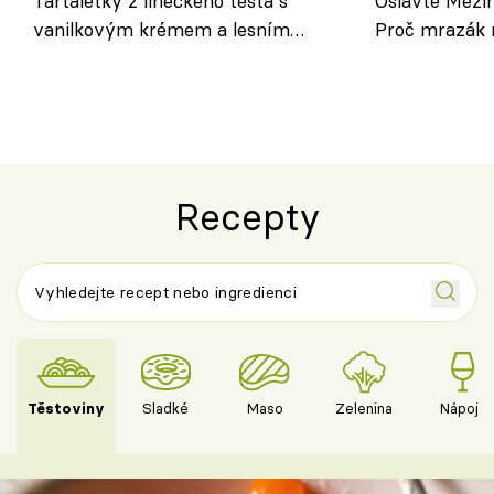
Tartaletky z lineckého těsta s
Oslavte Mezin
vanilkovým krémem a lesním
Proč mrazák n
ovocem podle Bread Society
horku vsadit 
Recepty
Těstoviny
Sladké
Maso
Zelenina
Nápoje