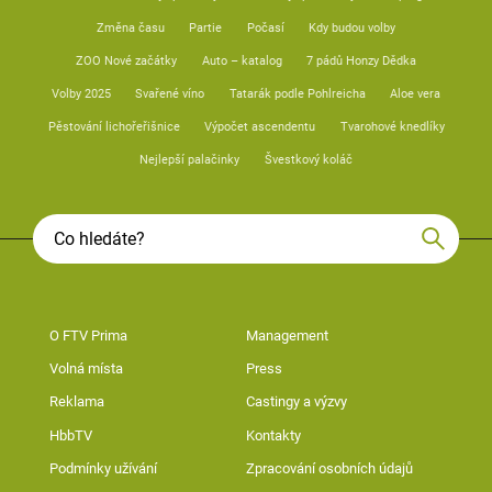
Změna času
Partie
Počasí
Kdy budou volby
ZOO Nové začátky
Auto – katalog
7 pádů Honzy Dědka
Volby 2025
Svařené víno
Tatarák podle Pohlreicha
Aloe vera
Pěstování lichořeřišnice
Výpočet ascendentu
Tvarohové knedlíky
Nejlepší palačinky
Švestkový koláč
O FTV Prima
Management
Volná místa
Press
Reklama
Castingy a výzvy
HbbTV
Kontakty
Podmínky užívání
Zpracování osobních údajů