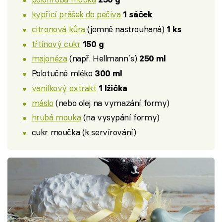
kypřicí prášek do pečiva
1 sáček
citronová kůra
(jemně nastrouhaná)
1 ks
třtinový cukr
150 g
majonéza
(např. Hellmann´s)
250 ml
Polotučné mléko
300 ml
vanilkový extrakt
1 lžička
máslo
(nebo olej na vymazání formy)
hrubá mouka
(na vysypání formy)
cukr moučka (k servírování)