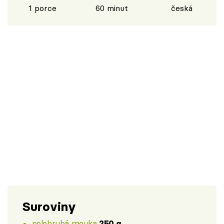
1 porce
60 minut
česká
Suroviny
polohrubá mouka
250 g