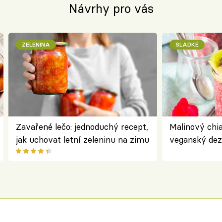
Návrhy pro vás
ZELENINA
SLADKÉ
Zavařené lečo: jednoduchý recept,
Malinový chi
jak uchovat letní zeleninu na zimu
veganský dez
ořechů