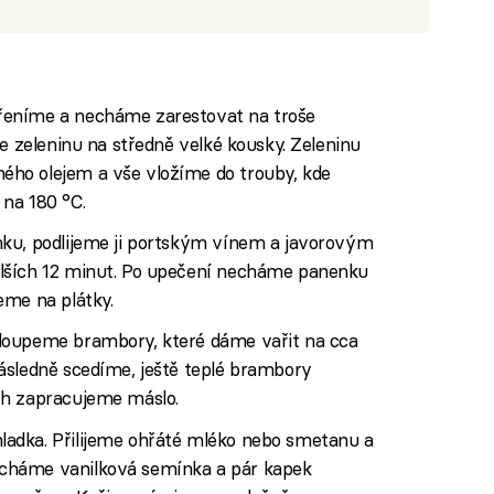
řeníme a necháme zarestovat na troše
me zeleninu na středně velké kousky. Zeleninu
ho olejem a vše vložíme do trouby, kde
na 180 °C.
ku, podlijeme ji portským vínem a javorovým
lších 12 minut. Po upečení necháme panenku
eme na plátky.
loupeme brambory, které dáme vařit na cca
ásledně scedíme, ještě teplé brambory
ch zapracujeme máslo.
adka. Přilijeme ohřáté mléko nebo smetanu a
cháme vanilková semínka a pár kapek