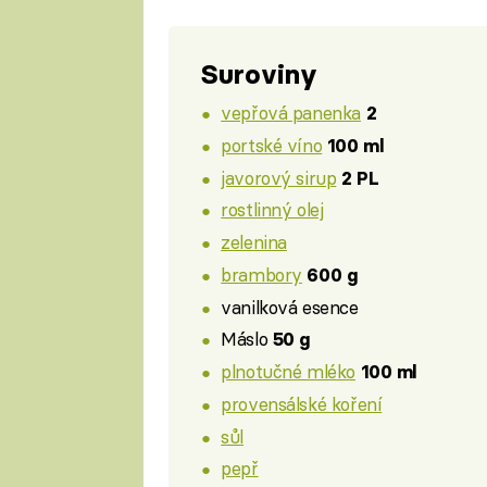
Suroviny
vepřová panenka
2
portské víno
100 ml
javorový sirup
2 PL
rostlinný olej
zelenina
brambory
600 g
vanilková esence
Máslo
50 g
plnotučné mléko
100 ml
provensálské koření
sůl
pepř