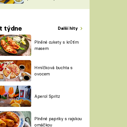
TORKY
ESH
t týdne
Další hity
Plněné cukety s krůtím
masem
Hrníčková buchta s
ovocem
Aperol Spritz
Plněné papriky s rajskou
omáčkou