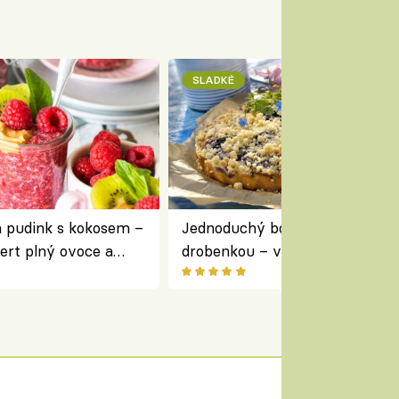
SLADKÉ
a pudink s kokosem –
Jednoduchý borůvkový koláč s
ert plný ovoce a
drobenkou – vláčný moučník p
ovoce