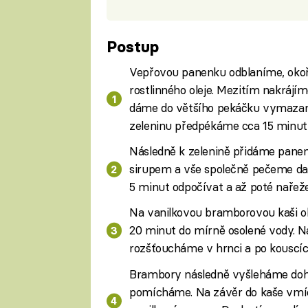
Postup
Vepřovou panenku odblaníme, oko
rostlinného oleje. Mezitím nakrájí
dáme do většího pekáčku vymazané
zeleninu předpékáme cca 15 minut 
Následně k zelenině přidáme panen
sirupem a vše společně pečeme da
5 minut odpočívat a až poté nařež
Na vanilkovou bramborovou kaši o
20 minut do mírně osolené vody. N
rozšťoucháme v hrnci a po kouscí
Brambory následně vyšleháme dohl
pomícháme. Na závěr do kaše vmí