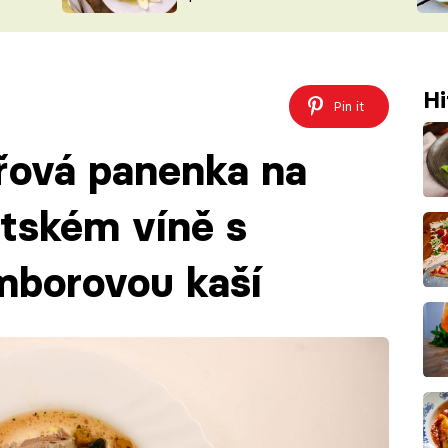
ŠÉFREDAK
VYCHYTÁVKY
SOUTĚŽ FR
NA NÁKUPECH
ČASOPIS
Hi
Pin it
řová panenka na
rtském víně s
mborovou kaší