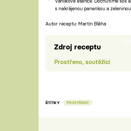
vanilkové esence. Dochutíme solí 
s nakrájenou panenkou a zeleninou
Autor receptu: Martin Bláha
Fa
Zdroj receptu
Prostřeno, soutěžící
ŠTÍTKY
PROSTŘENO!