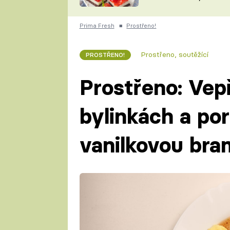
nepotřebujete troubu
ZDENĚK
ČESKO NA TALÍŘI
POHLREICH
Prima Fresh
■
Prostřeno!
KAROLÍNA,
JAROSLAV SAPÍK
DOMÁCÍ
Prostřeno, soutěžící
PROSTŘENO!
KUCHAŘKA
KAROLÍNA
KAMBERSKÁ
Prostřeno: Vep
bylinkách a po
vanilkovou bra