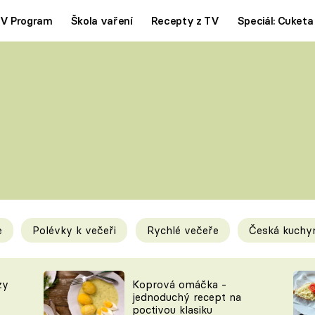
V Program
Škola vaření
Recepty z TV
Speciál: Cuketa
Polévky
Saláty
ČESKÁ KLASIKA
TĚSTOVIN
SILNÉ VÝVARY
SLADKÉ
KRÉMOVÉ
BEZMASÁ J
e
Polévky k večeři
Rychlé večeře
Česká kuchy
y
Tipy a triky
Novink
zy
Koprová omáčka -
jednoduchý recept na
poctivou klasiku
KAM ZA JÍDLEM
BLOG