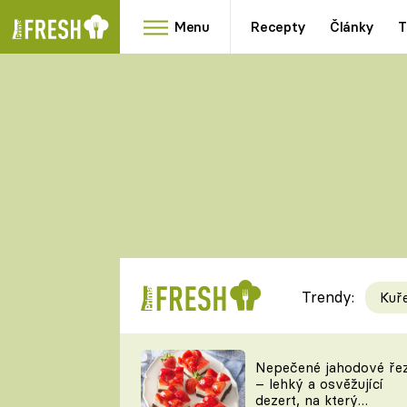
Menu
Recepty
Články
T
Oblíbené
Přílohy
recepty
HRANOLKY
HOUBY
KNEDLÍKY
DÝNĚ
KAŠE
RYCHLOVKY
Trendy:
Kuř
Populární
Videorecept
Nepečené jahodové ře
– lehký a osvěžující
kuchaři
dezert, na který
TEĎ VAŘÍ ŠÉF!