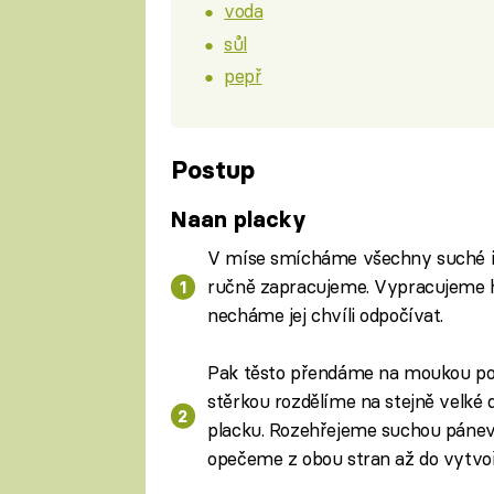
voda
sůl
pepř
Postup
Naan placky
V míse smícháme všechny suché in
ručně zapracujeme. Vypracujeme hl
necháme jej chvíli odpočívat.
Pak těsto přendáme na moukou po
stěrkou rozdělíme na stejně velké d
placku. Rozehřejeme suchou pánev 
opečeme z obou stran až do vytvo