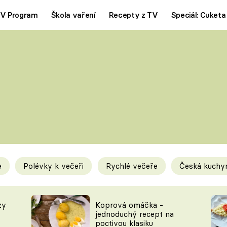
V Program
Škola vaření
Recepty z TV
Speciál: Cuketa
Polévky
Saláty
ČESKÁ KLASIKA
TĚSTOVIN
SILNÉ VÝVARY
SLADKÉ
KRÉMOVÉ
BEZMASÁ J
e
Polévky k večeři
Rychlé večeře
Česká kuchy
y
Tipy a triky
Novink
zy
Koprová omáčka -
jednoduchý recept na
poctivou klasiku
KAM ZA JÍDLEM
BLOG