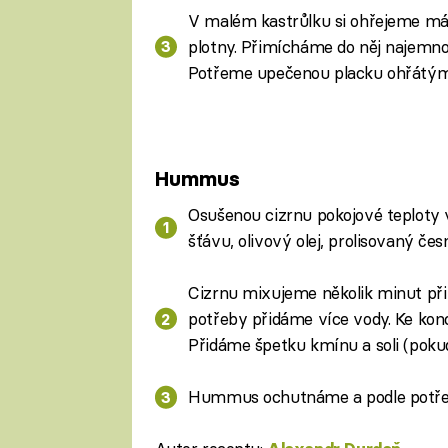
V malém kastrůlku si ohřejeme más
plotny. Přimícháme do něj najemno
Potřeme upečenou placku ohřátým
Hummus
Osušenou cizrnu pokojové teploty 
šťávu, olivový olej, prolisovaný česn
Cizrnu mixujeme několik minut při
potřeby přidáme více vody. Ke konc
Přidáme špetku kmínu a soli (pokud
Hummus ochutnáme a podle potře