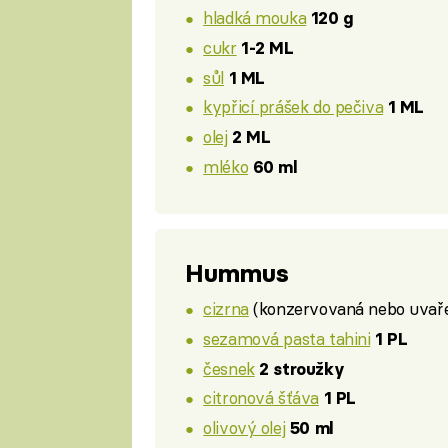
hladká mouka
120 g
cukr
1-2 ML
sůl
1 ML
kypřicí prášek do pečiva
1 ML
olej
2 ML
mléko
60 ml
Hummus
cizrna
(konzervovaná nebo uvař
sezamová pasta tahini
1 PL
česnek
2 stroužky
citronová šťáva
1 PL
olivový olej
50 ml