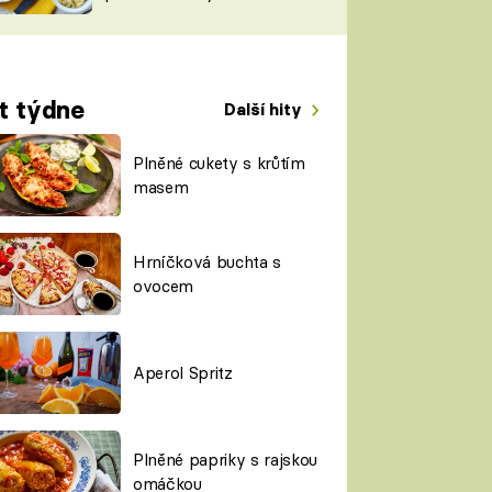
TORKY
ESH
t týdne
Další hity
Plněné cukety s krůtím
masem
Hrníčková buchta s
ovocem
Aperol Spritz
Plněné papriky s rajskou
omáčkou