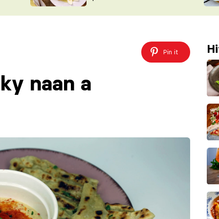
ŠÉFREDAK
VYCHYTÁVKY
SOUTĚŽ FR
NA NÁKUPECH
ČASOPIS
Hi
Pin it
cky naan a