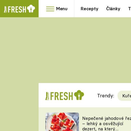
Menu
Recepty
Články
T
Oblíbené
Přílohy
recepty
HRANOLKY
HOUBY
KNEDLÍKY
DÝNĚ
KAŠE
RYCHLOVKY
Trendy:
Kuř
Populární
Videorecept
Nepečené jahodové ře
– lehký a osvěžující
kuchaři
dezert, na který
TEĎ VAŘÍ ŠÉF!