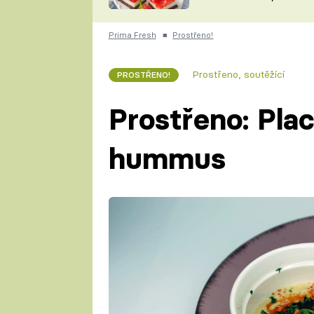
nepotřebujete troubu
ZDENĚK
ČESKO NA TALÍŘI
POHLREICH
Prima Fresh
■
Prostřeno!
KAROLÍNA,
JAROSLAV SAPÍK
DOMÁCÍ
Prostřeno, soutěžící
PROSTŘENO!
KUCHAŘKA
KAROLÍNA
KAMBERSKÁ
Prostřeno: Pla
hummus