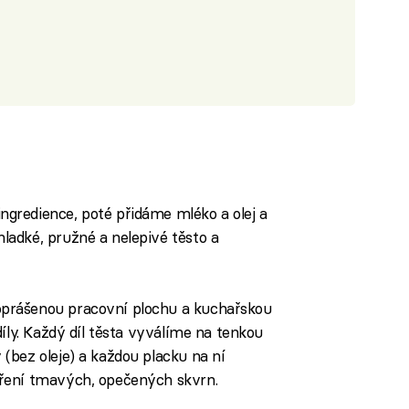
gredience, poté přidáme mléko a olej a
adké, pružné a nelepivé těsto a
prášenou pracovní plochu a kuchařskou
íly. Každý díl těsta vyválíme na tenkou
(bez oleje) a každou placku na ní
ření tmavých, opečených skvrn.