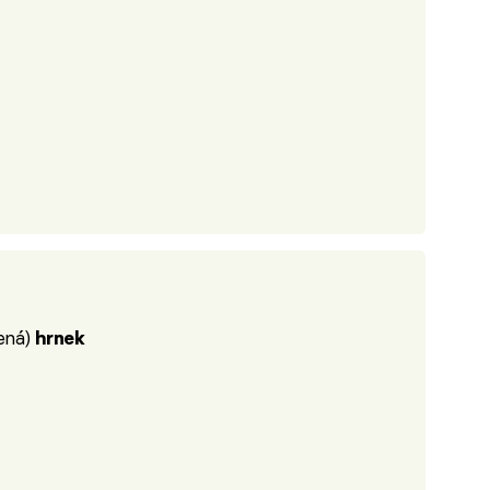
ená)
hrnek