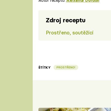
Autor receptu:
Alexandr Durdoň
Zdroj receptu
Prostřeno, soutěžící
ŠTÍTKY
PROSTŘENO!