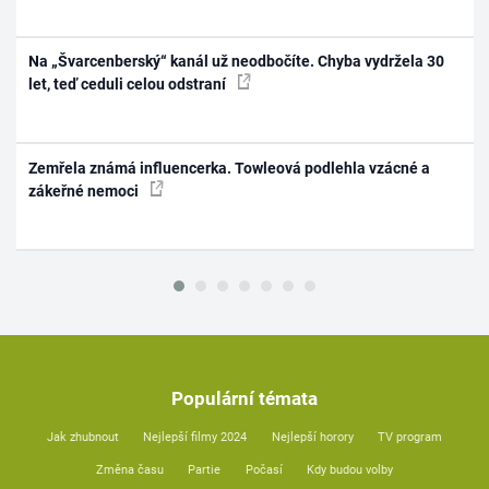
Na „Švarcenberský“ kanál už neodbočíte. Chyba vydržela 30
let, teď ceduli celou odstraní
Zemřela známá influencerka. Towleová podlehla vzácné a
zákeřné nemoci
Populární témata
Jak zhubnout
Nejlepší filmy 2024
Nejlepší horory
TV program
Změna času
Partie
Počasí
Kdy budou volby