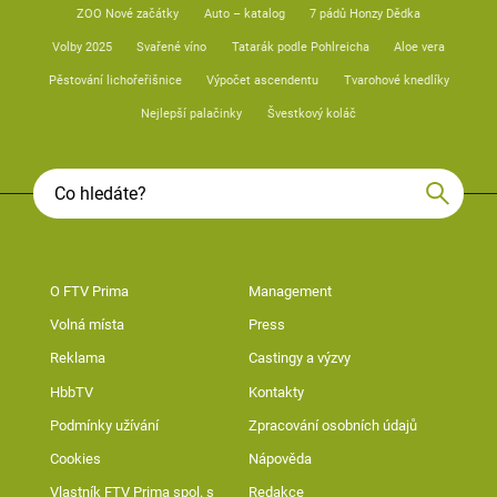
ZOO Nové začátky
Auto – katalog
7 pádů Honzy Dědka
Volby 2025
Svařené víno
Tatarák podle Pohlreicha
Aloe vera
Pěstování lichořeřišnice
Výpočet ascendentu
Tvarohové knedlíky
Nejlepší palačinky
Švestkový koláč
O FTV Prima
Management
Volná místa
Press
Reklama
Castingy a výzvy
HbbTV
Kontakty
Podmínky užívání
Zpracování osobních údajů
Cookies
Nápověda
Vlastník FTV Prima spol. s
Redakce