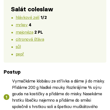
Salát coleslaw
hlávkové zelí
1/2
mrkev
4
majonéza
2 PL
citronová šťáva
sůl
pepř
Postup
Vymačkáme klobásu ze střívka a dáme ji do misky.
Přidáme 200 g hladké mouky. Rozkrájíme ¾ sýru
gouda na kostičky a přidáme do misky. Nasekáme
hrstku libečku najemno a přidáme do směsi
společně s hrstkou soli a špetkou muškátového