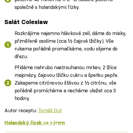
společně s holandskými řízky.
Salát Coleslaw
Rozkrájíme najemno hlávkové zelí, dáme do misky,
přiměřeně osolíme (cca ½ čajové lžičky). Vše
rukama pořádně promačkáme, vodu slijeme do
dřezu.
Přidáme nahrubo nastrouhanou mrkev, 2 lžíce
majonézy, čajovou lžičku cukru a špetku pepře.
Zakapeme citrónovou šťávou z ½ citrónu, vše
pořádně promícháme a necháme uležet cca 3
hodiny.
Autor receptu:
Tomáš Gut
Holandský řízek se sýrem
Failed to fetch