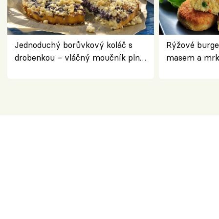
Jednoduchý borůvkový koláč s
Rýžové burge
drobenkou – vláčný moučník plný
masem a mrk
ovoce
salátem – leh