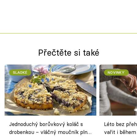
Přečtěte si také
SLADKÉ
NOVINKY
Jednoduchý borůvkový koláč s
Léto bez přeh
drobenkou – vláčný moučník plný
vařit i během