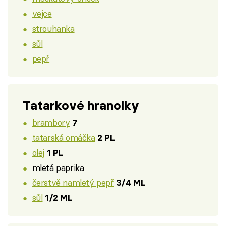
vejce
strouhanka
sůl
pepř
Tatarkové hranolky
brambory
7
tatarská omáčka
2 PL
olej
1 PL
mletá paprika
čerstvě namletý pepř
3/4 ML
sůl
1/2 ML