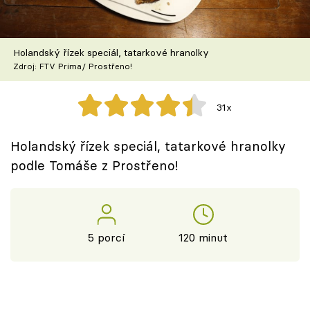
Škola vaření
Recepty z TV
Holandský řízek speciál, tatarkové hranolky
Zdroj: FTV Prima/ Prostřeno!
Speciál: Cuketa
31x
Těhotnej kuchař
Holandský řízek speciál, tatarkové hranolky
Sledujte prima+
podle Tomáše z Prostřeno!
Přihlášení
5 porcí
120 minut
Sledujte nás