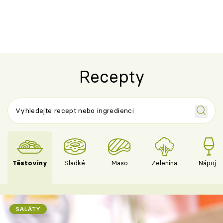
ovoce
Recepty
Těstoviny
Sladké
Maso
Zelenina
Nápoje
SALÁTY