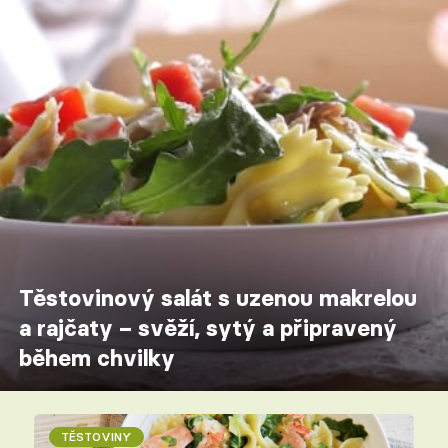
Těstovinový salát s uzenou makrelou
a rajčaty – svěží, sytý a připravený
během chvilky
TĚSTOVINY