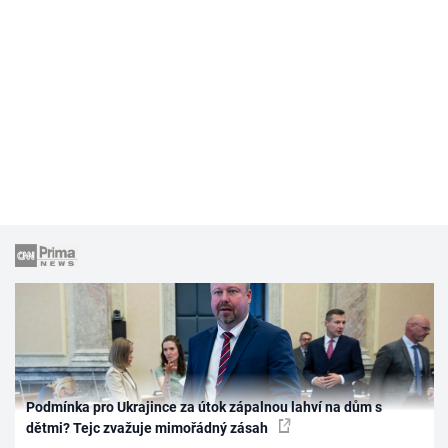
Podmínka pro Ukrajince za útok zápalnou lahví na dům s
dětmi? Tejc zvažuje mimořádný zásah