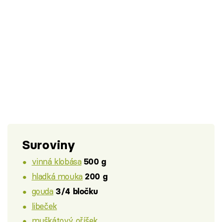
Suroviny
vinná klobása
500 g
hladká mouka
200 g
gouda
3/4 bločku
libeček
muškátový oříšek