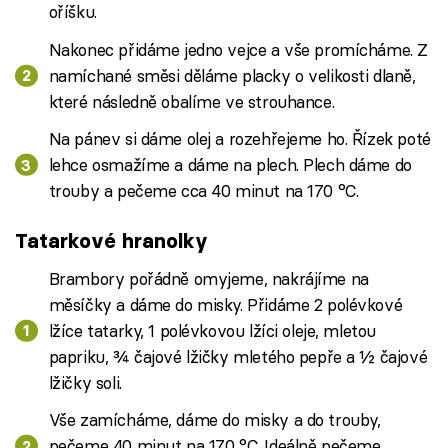
oříšku.
Nakonec přidáme jedno vejce a vše promícháme. Z
namíchané směsi děláme placky o velikosti dlaně,
které následně obalíme ve strouhance.
Na pánev si dáme olej a rozehřejeme ho. Řízek poté
lehce osmažíme a dáme na plech. Plech dáme do
trouby a pečeme cca 40 minut na 170 °C.
Tatarkové hranolky
Brambory pořádně omyjeme, nakrájíme na
měsíčky a dáme do misky. Přidáme 2 polévkové
lžíce tatarky, 1 polévkovou lžíci oleje, mletou
papriku, ¾ čajové lžičky mletého pepře a ½ čajové
lžičky soli.
Vše zamícháme, dáme do misky a do trouby,
pečeme 40 minut na 170 °C. Ideálně pečeme