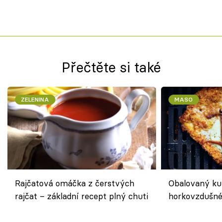
Přečtěte si také
ZELENINA
MASO
Rajčatová omáčka z čerstvých
Obalovaný kuř
rajčat – základní recept plný chuti
horkovzdušné 
novém pojetí
Olivera