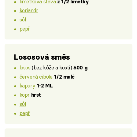
limetková šťáva
z 1/2 limetky
koriandr
sůl
pepř
Lososová směs
losos
(bez kůže a kostí)
500 g
červená cibule
1/2 malé
kapary
1-2 ML
kopr
hrst
sůl
pepř