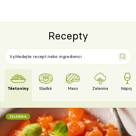
Recepty
Těstoviny
Sladké
Maso
Zelenina
Nápoje
ZELENINA