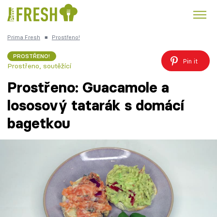
Prima Fresh
■
Prostřeno!
Kuře
Polévky k večeři
Rychlé večeře
Trendy:
PROSTŘENO!
Pin it
Prostřeno, soutěžící
Česká kuchyně
Čokoláda
Prostřeno: Guacamole a
lososový tatarák s domácí
bagetkou
Témata
Recepty
Články
TV Program