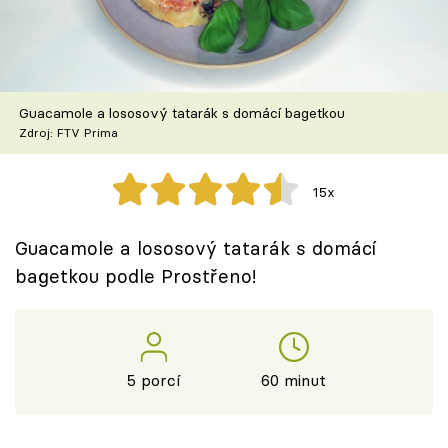
Škola vaření
Recepty z TV
Guacamole a lososový tatarák s domácí bagetkou
Speciál: Cuketa
Zdroj: FTV Prima
Těhotnej kuchař
15x
Sledujte prima+
Guacamole a lososový tatarák s domácí
bagetkou podle Prostřeno!
Přihlášení
Sledujte nás
5 porcí
60 minut