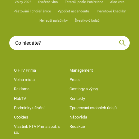
Volby 2025
Svařené víno
Tatarák podle Pohlreicha
Aloe vera
Pěstování lichořeřišnice
Výpočet ascendentu
Tvarohové knedlíky
Nejlepší palačinky
Švestkový koláč
O FTV Prima
Management
Volná místa
Press
Reklama
Castingy a výzvy
HbbTV
Kontakty
Podmínky užívání
Zpracování osobních údajů
Cookies
Nápověda
Vlastník FTV Prima spol. s
Redakce
r.o.