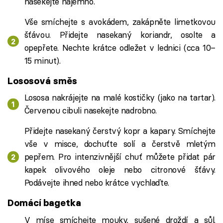
nasekejte najemno.
Vše smíchejte s avokádem, zakápněte limetkovou
šťávou. Přidejte nasekaný koriandr, osolte a
opepřete. Nechte krátce odležet v lednici (cca 10–
15 minut).
Lososová směs
Lososa nakrájejte na malé kostičky (jako na tartar).
Červenou cibuli nasekejte nadrobno.
Přidejte nasekaný čerstvý kopr a kapary. Smíchejte
vše v misce, dochuťte solí a čerstvě mletým
pepřem. Pro intenzivnější chuť můžete přidat pár
kapek olivového oleje nebo citronové šťávy.
Podávejte ihned nebo krátce vychlaďte.
Domácí bagetka
V míse smíchejte mouky, sušené droždí a sůl.