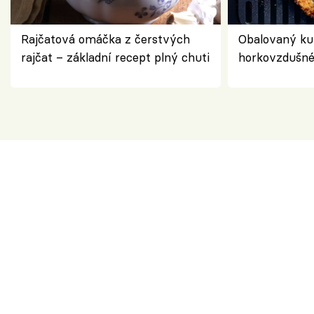
Rajčatová omáčka z čerstvých
Obalovaný kuř
rajčat – základní recept plný chuti
horkovzdušné 
novém pojetí
Olivera