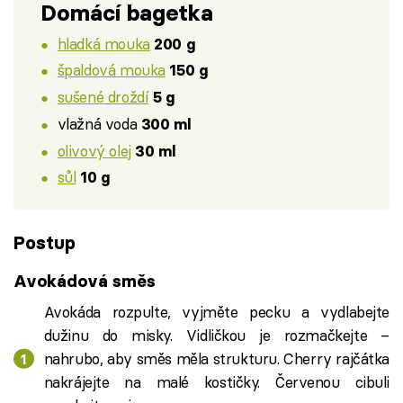
Domácí bagetka
hladká mouka
200 g
špaldová mouka
150 g
sušené droždí
5 g
vlažná voda
300 ml
olivový olej
30 ml
sůl
10 g
Postup
Avokádová směs
Avokáda rozpulte, vyjměte pecku a vydlabejte
dužinu do misky. Vidličkou je rozmačkejte –
nahrubo, aby směs měla strukturu. Cherry rajčátka
nakrájejte na malé kostičky. Červenou cibuli