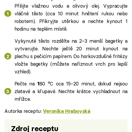
Přilijte vlažnou vodu a olivový olej.
Vypracujte
vláčné těsto (cca 10 minut hnětení rukou nebo
robotem).
Přikryjte utěrkou a nechte kynout 1
hodinu na teplém místě.
Vykynuté těsto rozdělte na 2–3 menší bagetky a
vytvarujte.
Nechte ještě 20 minut kynout na
plechu s pečicím papírem.
Do horkovzdušné fritézy
vložte bagetky (můžete naříznout vrch pro lepší
vzhled).
Pečte na
80 °C cca 15–20 minut, dokud nejsou
1
zlatavé a křupavé.
Nechte krátce vychladnout na
mřížce.
Autorka receptu:
Veronika Hrabovská
Zdroj receptu