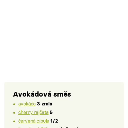
Avokádová směs
avokádo
3 zralá
cherry rajčata
5
červená cibule
1/2