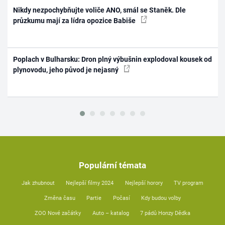
Nikdy nezpochybňujte voliče ANO, smál se Staněk. Dle
průzkumu mají za lídra opozice Babiše
Poplach v Bulharsku: Dron plný výbušnin explodoval kousek od
plynovodu, jeho původ je nejasný
Populární témata
Jak zhubnout
Nejlepší filmy 2024
Nejlepší horory
TV program
Změna času
Partie
Počasí
Kdy budou volby
ZOO Nové začátky
Auto – katalog
7 pádů Honzy Dědka