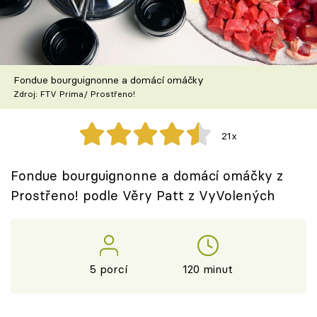
Škola vaření
Recepty z TV
Fondue bourguignonne a domácí omáčky
Speciál: Cuketa
Zdroj: FTV Prima/ Prostřeno!
Těhotnej kuchař
21x
Sledujte prima+
Fondue bourguignonne a domácí omáčky z
Prostřeno! podle Věry Patt z VyVolených
Přihlášení
Sledujte nás
5 porcí
120 minut