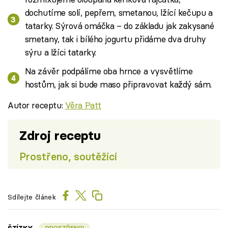
dochutíme solí, pepřem, smetanou, lžící kečupu a
tatarky. Sýrová omáčka – do základu jak zakysané
smetany, tak i bílého jogurtu přidáme dva druhy
sýru a lžíci tatarky.
Na závěr podpálíme oba hrnce a vysvětlíme
hostům, jak si bude maso připravovat každý sám.
Autor receptu:
Věra Patt
Zdroj receptu
Prostřeno, soutěžící
Sdílejte článek
PROSTŘENO!