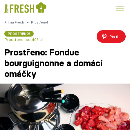
Prima Fresh
■
Prostřeno!
Kuře
Polévky k večeři
Rychlé večeře
Trendy:
PROSTŘENO!
Pin it
Prostřeno, soutěžící
Česká kuchyně
Čokoláda
Prostřeno: Fondue
bourguignonne a domácí
omáčky
Témata
Recepty
Články
TV Program