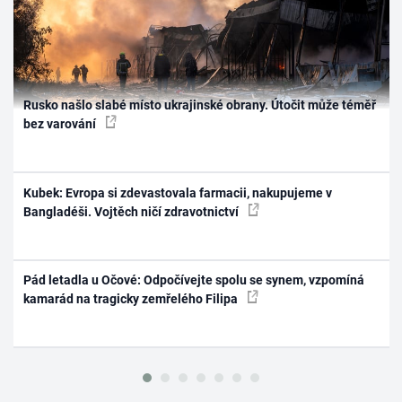
Rusko našlo slabé místo ukrajinské obrany. Útočit může téměř
bez varování
Kubek: Evropa si zdevastovala farmacii, nakupujeme v
Bangladéši. Vojtěch ničí zdravotnictví
Pád letadla u Očové: Odpočívejte spolu se synem, vzpomíná
kamarád na tragicky zemřelého Filipa