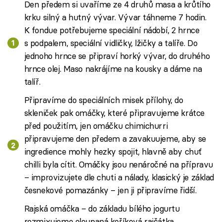
Den předem si uvaříme ze 4 druhů masa a krůtího
krku silný a hutný vývar. Vývar táhneme 7 hodin.
K fondue potřebujeme speciální nádobí, 2 hrnce
s podpalem, speciální vidličky, lžičky a talíře. Do
jednoho hrnce se připraví horký vývar, do druhého
hrnce olej. Maso nakrájíme na kousky a dáme na
talíř.
Připravíme do speciálních misek přílohy, do
skleniček pak omáčky, které připravujeme krátce
před použitím, jen omáčku chimichurri
připravujeme den předem a zavakuujeme, aby se
ingredience mohly hezky spojit, hlavně aby chuť
chilli byla cítit. Omáčky jsou nenáročné na přípravu
– improvizujete dle chuti a nálady, klasický je základ
česnekové pomazánky – jen ji připravíme řidší.
Rajská omáčka – do základu bílého jogurtu
rozmixujeme oloupaná keříková rajčátka,