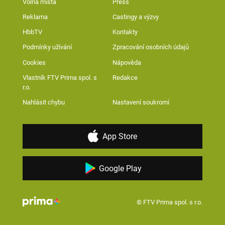
Volná místa
Press
Reklama
Castingy a výzvy
HbbTV
Kontakty
Podmínky užívání
Zpracování osobních údajů
Cookies
Nápověda
Vlastník FTV Prima spol. s
Redakce
r.o.
Nahlásit chybu
Nastavení soukromí
App Store
Google Play
© FTV Prima spol. s r.o.