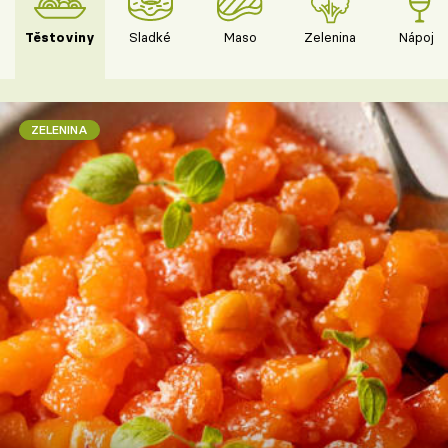
Těstoviny
Sladké
Maso
Zelenina
Nápoje
ZELENINA