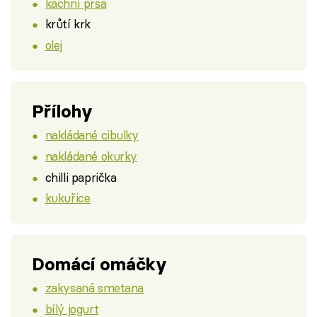
kachní prsa
krůtí krk
olej
Přílohy
nakládané cibulky
nakládané okurky
chilli paprička
kukuřice
Domácí omáčky
zakysaná smetana
bílý jogurt