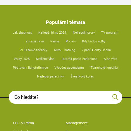
Populární témata
Jak zhubnout
Nejlepší filmy 2024
Nejlepší horory
TV program
Změna času
Partie
Počasí
Kdy budou volby
ZOO Nové začátky
Auto – katalog
7 pádů Honzy Dědka
Volby 2025
Svařené víno
Tatarák podle Pohlreicha
Aloe vera
Pěstování lichořeřišnice
Výpočet ascendentu
Tvarohové knedlíky
Nejlepší palačinky
Švestkový koláč
O FTV Prima
Management