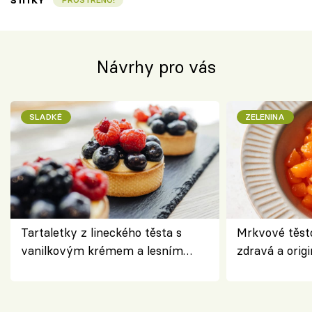
ŠTÍTKY
Návrhy pro vás
SLADKÉ
ZELENINA
Tartaletky z lineckého těsta s
Mrkvové těst
vanilkovým krémem a lesním
zdravá a origi
ovocem podle Bread Society
klasiky