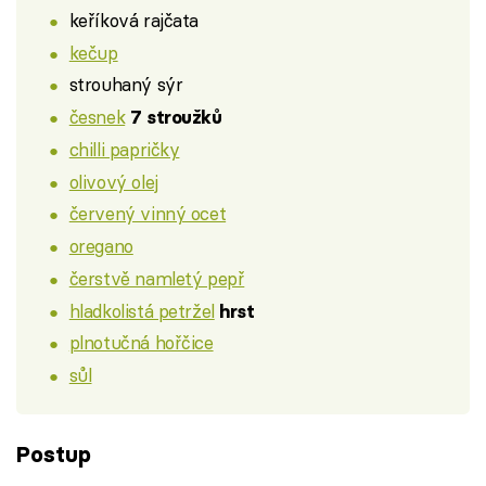
keříková rajčata
kečup
strouhaný sýr
česnek
7 stroužků
chilli papričky
olivový olej
červený vinný ocet
oregano
čerstvě namletý pepř
hladkolistá petržel
hrst
plnotučná hořčice
sůl
Postup