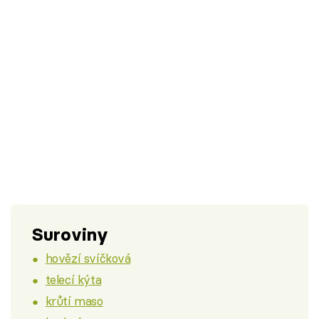
Suroviny
hovězí svíčková
telecí kýta
krůtí maso