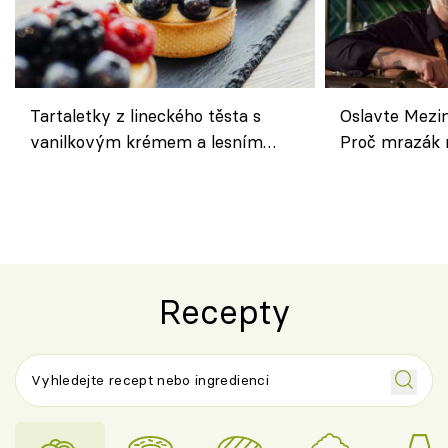
Tartaletky z lineckého těsta s
Oslavte Mezin
vanilkovým krémem a lesním
Proč mrazák n
ovocem podle Bread Society
horku vsadit 
Recepty