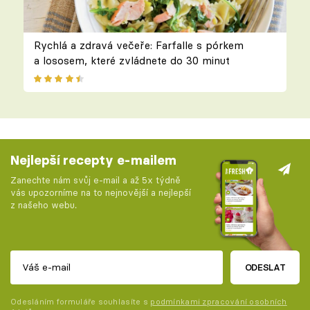
Rychlá a zdravá večeře: Farfalle s pórkem
a lososem, které zvládnete do 30 minut
Nejlepší recepty e-mailem
Zanechte nám svůj e-mail a až 5x týdně
vás upozorníme na to nejnovější a nejlepší
z našeho webu.
ODESLAT
Odesláním formuláře souhlasíte s
podmínkami zpracování osobních