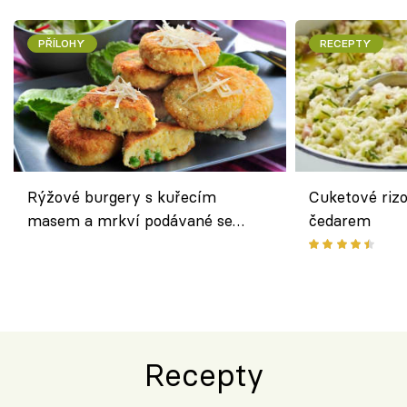
PŘÍLOHY
RECEPTY
Rýžové burgery s kuřecím
Cuketové rizo
masem a mrkví podávané se
čedarem
salátem – lehká a chutná večeře
Recepty