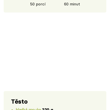
50 porcí
60 minut
Těsto
hladká mouka
220 g