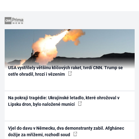
USA vystřílely většinu klíčových raket, tvrdí CNN. Trump se
ostře ohradil, hrozí i vězením
Na pokraji tragédie: Ukrajinské letadlo, které ohrožoval v
Lipsku dron, bylo naložené municí
Vjel do davu v Německu, dva demonstranty zabil. Afghánec
dožije za mřížemi, rozhodl soud