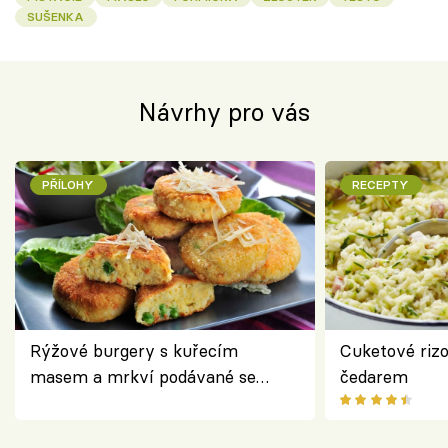
SUŠENKA
Návrhy pro vás
PŘÍLOHY
RECEPTY
Rýžové burgery s kuřecím
Cuketové rizo
masem a mrkví podávané se
čedarem
salátem – lehká a chutná večeře