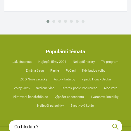
Populární témata
Jak zhubnout
Nejlepší filmy 2024
Nejlepší horory
TV program
Změna času
Partie
Počasí
Kdy budou volby
ZOO Nové začátky
Auto – katalog
7 pádů Honzy Dědka
Volby 2025
Svařené víno
Tatarák podle Pohlreicha
Aloe vera
Pěstování lichořeřišnice
Výpočet ascendentu
Tvarohové knedlíky
Nejlepší palačinky
Švestkový koláč