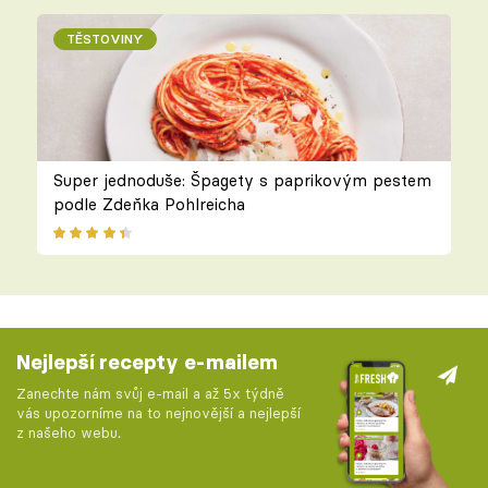
TĚSTOVINY
Super jednoduše: Špagety s paprikovým pestem
podle Zdeňka Pohlreicha
Nejlepší recepty e-mailem
Zanechte nám svůj e-mail a až 5x týdně
vás upozorníme na to nejnovější a nejlepší
z našeho webu.