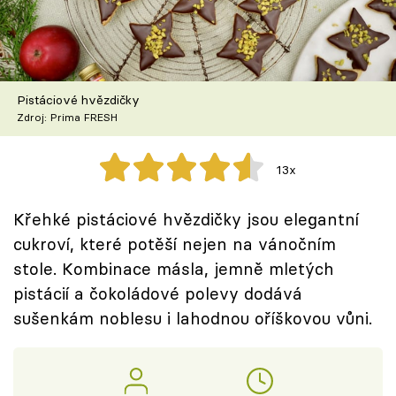
Škola vaření
Recepty z TV
Pistáciové hvězdičky
Speciál: Cuketa
Zdroj: Prima FRESH
Těhotnej kuchař
13x
Sledujte prima+
Křehké pistáciové hvězdičky jsou elegantní
cukroví, které potěší nejen na vánočním
Přihlášení
stole. Kombinace másla, jemně mletých
pistácií a čokoládové polevy dodává
Sledujte nás
sušenkám noblesu i lahodnou oříškovou vůni.