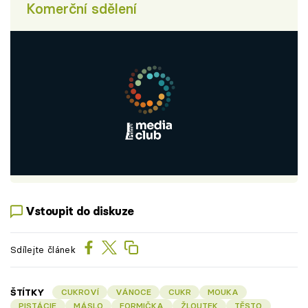
Komerční sdělení
Vstoupit do diskuze
Sdílejte článek
ŠTÍTKY
CUKROVÍ
VÁNOCE
CUKR
MOUKA
PISTÁCIE
MÁSLO
FORMIČKA
ŽLOUTEK
TĚSTO