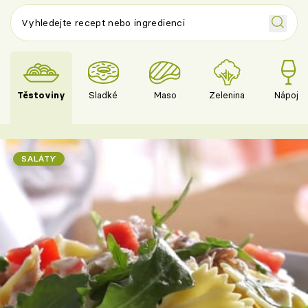
Těstoviny
Sladké
Maso
Zelenina
Nápoje
SALÁTY