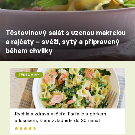
Těstovinový salát s uzenou makrelou
a rajčaty – svěží, sytý a připravený
během chvilky
TĚSTOVINY
Rychlá a zdravá večeře: Farfalle s pórkem
a lososem, které zvládnete do 30 minut