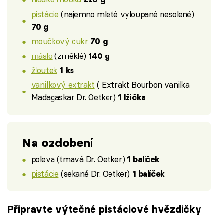
pistácie
(najemno mleté vyloupané nesolené)
70 g
moučkový cukr
70 g
máslo
(změklé)
140 g
žloutek
1 ks
vanilkový extrakt
( Extrakt Bourbon vanilka
Madagaskar Dr. Oetker)
1 lžička
Na ozdobení
poleva (tmavá Dr. Oetker)
1 balíček
pistácie
(sekané Dr. Oetker)
1 balíček
Připravte výtečné pistáciové hvězdičky