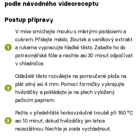
podle návodného videoreceptu
Failed to fetch
Postup přípravy
V míse smíchejte mouku s mletými pistáciemi a
cukrem. Přidejte máslo, žloutek a vanilkový extrakt
a rukama vypracujte hladké těsto. Zabalte ho do
potravinářské fólie a nechte asi 30 minut odpočívat
v chladničce.
Odleželé těsto rozválejte na pomoučené ploše na
plát silný asi 4 mm. Pomocí formičky vykrajujte
hvězdičky a pokládejte je na plech vyložený
pečicím papírem.
Pečte v předehřáté horkovzdušné troubě při 160 °C
asi 10 minut, dokud hvězdičky jen lehce
nezezlátnou. Nechte je zcela vychladnout.