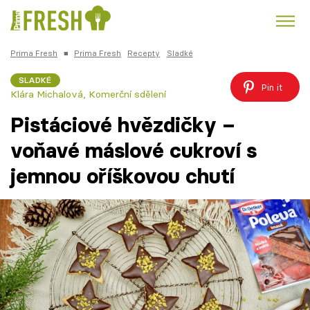
Prima Fresh
■
Prima Fresh
Recepty
Sladké
Kuře
Polévky k večeři
Rychlé večeře
Trendy:
SLADKÉ
Pin it
Klára Michalová
,
Komerční sdělení
Česká kuchyně
Čokoláda
Pistáciové hvězdičky –
voňavé máslové cukroví s
jemnou oříškovou chutí
Témata
Recepty
Články
TV Program