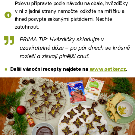
Polevu připravte podle návodu na obale, hvězdičky
v ní z jedné strany namočte, odložte na mřížku a
ihned posypte sekanými pistáciemi. Nechte
zatuhnout.
PRIMA TIP: Hvězdičky skladujte v
uzavíratelné dóze – po pár dnech se krásně
rozleží a získají plnější chuť.
Další vánoční recepty najdete na
www.oetker.cz
.