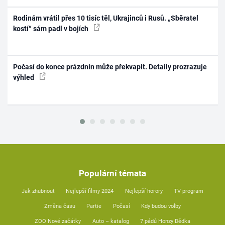
Rodinám vrátil přes 10 tisíc těl, Ukrajinců i Rusů. „Sběratel
kostí“ sám padl v bojích
Počasí do konce prázdnin může překvapit. Detaily prozrazuje
výhled
Populární témata
Jak zhubnout
Nejlepší filmy 2024
Nejlepší horory
TV program
Změna času
Partie
Počasí
Kdy budou volby
ZOO Nové začátky
Auto – katalog
7 pádů Honzy Dědka