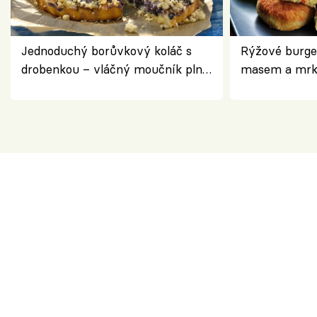
Jednoduchý borůvkový koláč s
Rýžové burge
drobenkou – vláčný moučník plný
masem a mrk
ovoce
salátem – leh