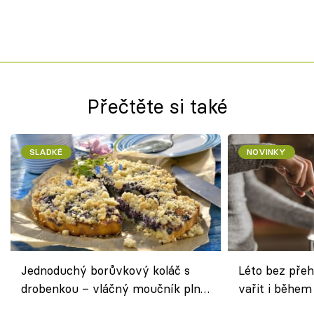
Přečtěte si také
SLADKÉ
NOVINKY
Jednoduchý borůvkový koláč s
Léto bez přeh
drobenkou – vláčný moučník plný
vařit i během
ovoce