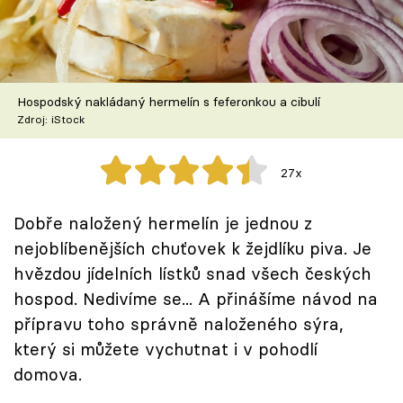
Škola vaření
Recepty z TV
Hospodský nakládaný hermelín s feferonkou a cibulí
Speciál: Cuketa
Zdroj: iStock
Těhotnej kuchař
27x
Sledujte prima+
Dobře naložený hermelín je jednou z
nejoblíbenějších chuťovek k žejdlíku piva. Je
Přihlášení
hvězdou jídelních lístků snad všech českých
hospod. Nedivíme se... A přinášíme návod na
Sledujte nás
přípravu toho správně naloženého sýra,
který si můžete vychutnat i v pohodlí
domova.