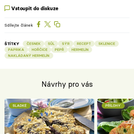
Vstoupit do diskuze
Sdílejte článek
ŠTÍTKY
ČESNEK
SŮL
SÝR
RECEPT
SKLENICE
PAPRIKA
HOŘČICE
PEPŘ
HERMELÍN
NAKLÁDANÝ HERMELÍN
Návrhy pro vás
SLADKÉ
PŘÍLOHY