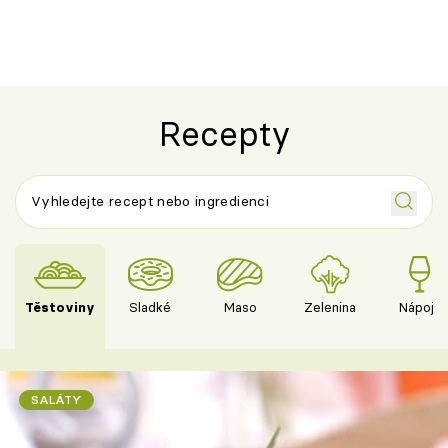
Recepty
Těstoviny
Sladké
Maso
Zelenina
Nápoje
SALÁTY