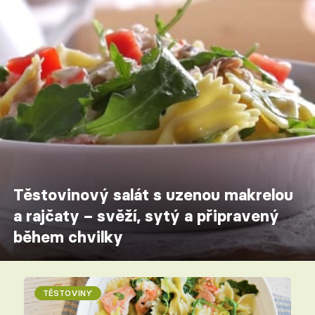
Těstovinový salát s uzenou makrelou
a rajčaty – svěží, sytý a připravený
během chvilky
TĚSTOVINY