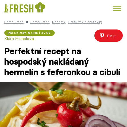
Prima Fresh
■
Prima Fresh
Recepty
Předkrmy a chuťovky
Kuře
Polévky k večeři
Rychlé večeře
Trendy:
PŘEDKRMY A CHUŤOVKY
Pin it
Klára Michalová
Česká kuchyně
Čokoláda
Perfektní recept na
hospodský nakládaný
hermelín s feferonkou a cibulí
Témata
Recepty
Články
TV Program