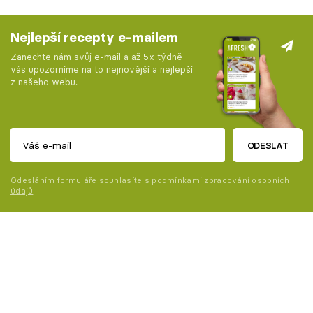
Nejlepší recepty e-mailem
Zanechte nám svůj e-mail a až 5x týdně
vás upozorníme na to nejnovější a nejlepší
z našeho webu.
ODESLAT
Odesláním formuláře souhlasíte s
podmínkami zpracování osobních
údajů