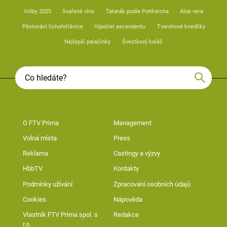
Volby 2025
Svařené víno
Tatarák podle Pohlreicha
Aloe vera
Pěstování lichořeřišnice
Výpočet ascendentu
Tvarohové knedlíky
Nejlepší palačinky
Švestkový koláč
O FTV Prima
Management
Volná místa
Press
Reklama
Castingy a výzvy
HbbTV
Kontakty
Podmínky užívání
Zpracování osobních údajů
Cookies
Nápověda
Vlastník FTV Prima spol. s
Redakce
r.o.