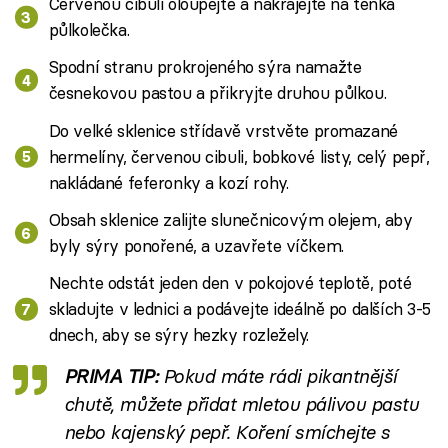
Červenou cibuli oloupejte a nakrájejte na tenká
půlkolečka.
Spodní stranu prokrojeného sýra namažte
česnekovou pastou a přikryjte druhou půlkou.
Do velké sklenice střídavě vrstvěte promazané
hermelíny, červenou cibuli, bobkové listy, celý pepř,
nakládané feferonky a kozí rohy.
Obsah sklenice zalijte slunečnicovým olejem, aby
byly sýry ponořené, a uzavřete víčkem.
Nechte odstát jeden den v pokojové teplotě, poté
skladujte v lednici a podávejte ideálně po dalších 3-5
dnech, aby se sýry hezky rozležely.
PRIMA TIP:
Pokud máte rádi pikantnější
chutě, můžete přidat mletou pálivou pastu
nebo kajenský pepř. Koření smíchejte s