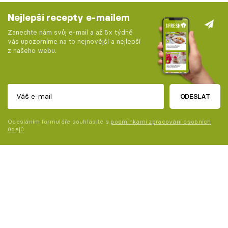
Nejlepší recepty e-mailem
Zanechte nám svůj e-mail a až 5x týdně
vás upozorníme na to nejnovější a nejlepší
z našeho webu.
ODESLAT
Odesláním formuláře souhlasíte s
podmínkami zpracování osobních
údajů