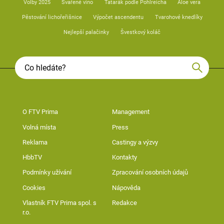
Volby 2025
Svařené víno
Tatarák podle Pohlreicha
Aloe vera
Pěstování lichořeřišnice
Výpočet ascendentu
Tvarohové knedlíky
Nejlepší palačinky
Švestkový koláč
O FTV Prima
Management
Volná místa
Press
Reklama
Castingy a výzvy
HbbTV
Kontakty
Podmínky užívání
Zpracování osobních údajů
Cookies
Nápověda
Vlastník FTV Prima spol. s
Redakce
r.o.