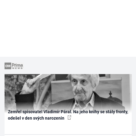
Zemřel spisovatel Vladimír Páral. Na jeho knihy se stály fronty,
odešel v den svých narozenin