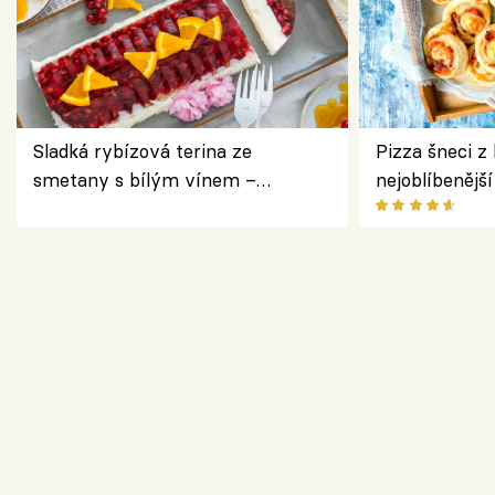
Sladká rybízová terina ze
Pizza šneci z 
smetany s bílým vínem –
nejoblíbenějš
osvěžující dezert s ovocem