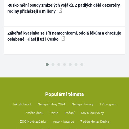
Rusko mění osudy zmizelých vojáků. Z padlých dělá dezertéry,
rodiny přicházejí o miliony
Zákeřná kvasinka se šíří nemocnicemi, odolá lékům a ohrožuje
oslabené. Hlásí ji už i Česko
Populární témata
Jak zhubnout
Nejlepší filmy 2024
Nejlepší horory
TV program
Změna času
Partie
Počasí
Kdy budou volby
ZOO Nové začátky
Auto – katalog
7 pádů Honzy Dědka