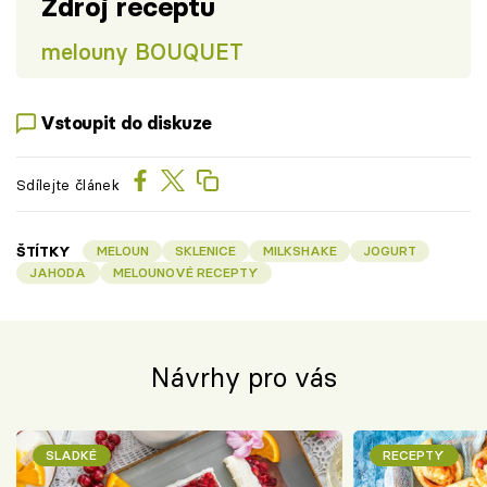
Zdroj receptu
melouny BOUQUET
Vstoupit do diskuze
Sdílejte článek
ŠTÍTKY
MELOUN
SKLENICE
MILKSHAKE
JOGURT
JAHODA
MELOUNOVÉ RECEPTY
Návrhy pro vás
SLADKÉ
RECEPTY