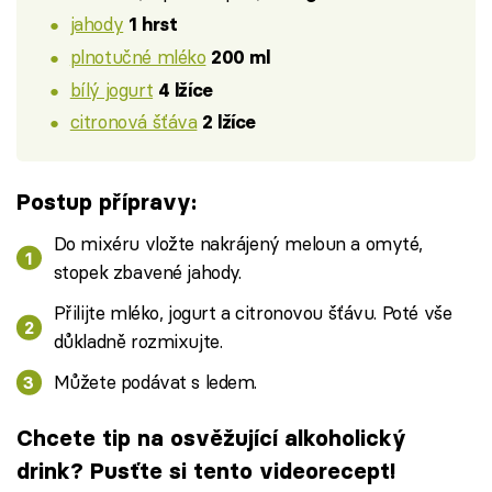
jahody
1 hrst
plnotučné mléko
200 ml
bílý jogurt
4 lžíce
citronová šťáva
2 lžíce
Postup přípravy:
Do mixéru vložte nakrájený meloun a omyté,
stopek zbavené jahody.
Přilijte mléko, jogurt a citronovou šťávu. Poté vše
důkladně rozmixujte.
Můžete podávat s ledem.
Chcete tip na osvěžující alkoholický
drink? Pusťte si tento videorecept!