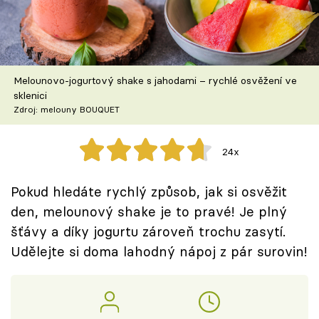
Škola vaření
Recepty z TV
Melounovo-jogurtový shake s jahodami – rychlé osvěžení ve
Speciál: Cuketa
sklenici
Zdroj: melouny BOUQUET
Těhotnej kuchař
24x
Sledujte prima+
Pokud hledáte rychlý způsob, jak si osvěžit
Přihlášení
den, melounový shake je to pravé! Je plný
šťávy a díky jogurtu zároveň trochu zasytí.
Udělejte si doma lahodný nápoj z pár surovin!
Sledujte nás