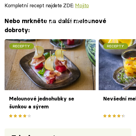
Kompletní recept najdete ZDE:
Mojito
Failed to fetch
Nebo mrkněte na další melounové
dobroty:
RECEPTY
RECEPTY
Melounové jednohubky se
Nevšední me
šunkou a sýrem