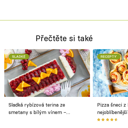
Přečtěte si také
SLADKÉ
RECEPTY
Sladká rybízová terina ze
Pizza šneci z 
smetany s bílým vínem –
nejoblíbenějš
osvěžující dezert s ovocem