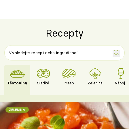
Recepty
Těstoviny
Sladké
Maso
Zelenina
Nápoje
ZELENINA