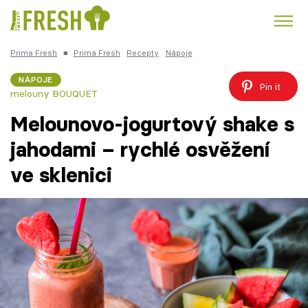
Prima Fresh
■
Prima Fresh
Recepty
Nápoje
Kuře
Polévky k večeři
Rychlé večeře
Trendy:
NÁPOJE
Pin it
melouny BOUQUET
Česká kuchyně
Čokoláda
Melounovo-jogurtový shake s
jahodami – rychlé osvěžení
ve sklenici
Témata
Recepty
Články
TV Program