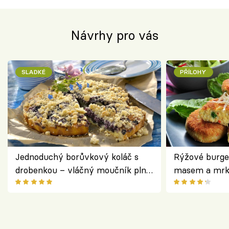
Návrhy pro vás
SLADKÉ
PŘÍLOHY
Jednoduchý borůvkový koláč s
Rýžové burge
drobenkou – vláčný moučník plný
masem a mrk
ovoce
salátem – leh