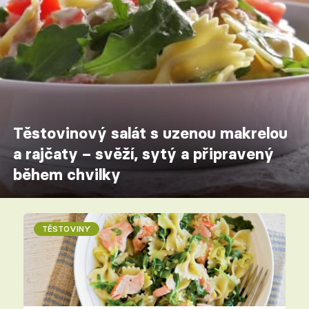
Těstovinový salát s uzenou makrelou
a rajčaty – svěží, sytý a připravený
během chvilky
TĚSTOVINY