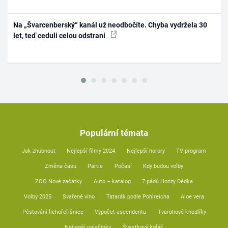
Na „Švarcenberský“ kanál už neodbočíte. Chyba vydržela 30
let, teď ceduli celou odstraní
Populární témata
Jak zhubnout
Nejlepší filmy 2024
Nejlepší horory
TV program
Změna času
Partie
Počasí
Kdy budou volby
ZOO Nové začátky
Auto – katalog
7 pádů Honzy Dědka
Volby 2025
Svařené víno
Tatarák podle Pohlreicha
Aloe vera
Pěstování lichořeřišnice
Výpočet ascendentu
Tvarohové knedlíky
Nejlepší palačinky
Švestkový koláč