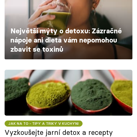
Škola vaření
Recepty z TV
Největší mýty o detoxu: Zázračné
Speciál: Cuketa
nápoje ani dieta vám nepomohou
zbavit se toxinů
Těhotnej kuchař
Sledujte prima+
Přihlášení
Sledujte nás
JAK NA TO - TIPY A TRIKY V KUCHYNI
Vyzkoušejte jarní detox a recepty