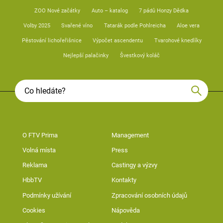
ZOO Nové začátky
Auto – katalog
7 pádů Honzy Dědka
Volby 2025
Svařené víno
Tatarák podle Pohlreicha
Aloe vera
Pěstování lichořeřišnice
Výpočet ascendentu
Tvarohové knedlíky
Nejlepší palačinky
Švestkový koláč
O FTV Prima
Management
Volná místa
Press
Reklama
Castingy a výzvy
HbbTV
Kontakty
Podmínky užívání
Zpracování osobních údajů
Cookies
Nápověda