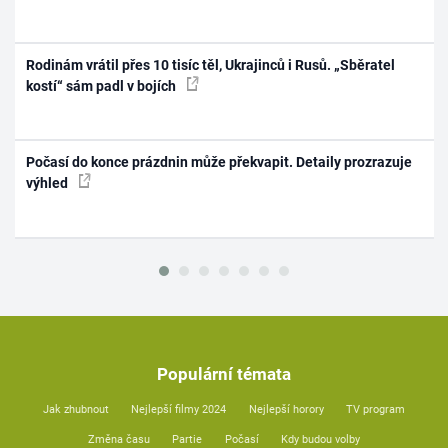
Rodinám vrátil přes 10 tisíc těl, Ukrajinců i Rusů. „Sběratel
kostí“ sám padl v bojích
Počasí do konce prázdnin může překvapit. Detaily prozrazuje
výhled
Populární témata
Jak zhubnout
Nejlepší filmy 2024
Nejlepší horory
TV program
Změna času
Partie
Počasí
Kdy budou volby