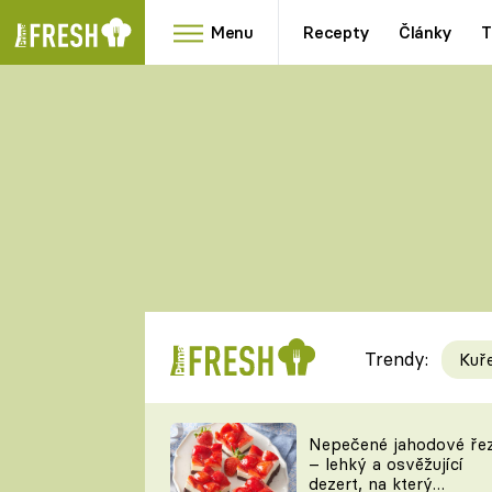
Menu
Recepty
Články
T
Oblíbené
Přílohy
recepty
HRANOLKY
HOUBY
KNEDLÍKY
DÝNĚ
KAŠE
RYCHLOVKY
Trendy:
Kuř
Populární
Videorecept
Nepečené jahodové ře
– lehký a osvěžující
kuchaři
dezert, na který
TEĎ VAŘÍ ŠÉF!