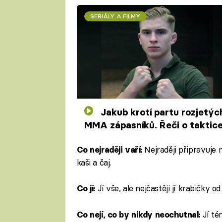
SERIÁLY A FILMY
Jakub krotí partu rozjetých
MMA zápasníků. Řeči o taktice
pyré skončí v klíně
Nejraději připravuje
Co nejraději vaří:
kaši a čaj.
Jí vše, ale nejčastěji jí krabičky od
Co jí:
Jí té
Co nejí, co by nikdy neochutnal: