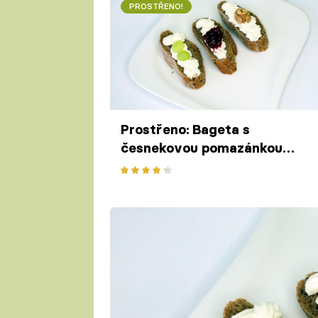
PROSTŘENO!
Prostřeno: Bageta s
česnekovou pomazánkou
podle MMA zápasníka