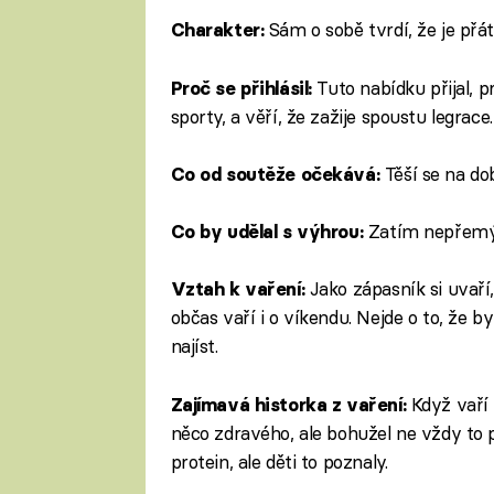
Sám o sobě tvrdí, že je přát
Charakter:
Tuto nabídku přijal, 
Proč se přihlásil:
sporty, a věří, že zažije spoustu legrace.
Těší se na do
Co od soutěže očekává:
Zatím nepřemýšl
Co by udělal s výhrou:
Jako zápasník si uvaří, 
Vztah k vaření:
občas vaří i o víkendu. Nejde o to, že by
najíst.
Když vaří 
Zajímavá historka z vaření:
něco zdravého, ale bohužel ne vždy to p
protein, ale děti to poznaly.