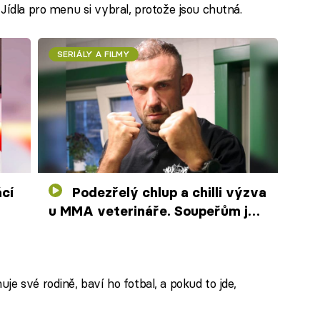
Jídla pro menu si vybral, protože jsou chutná.
SERIÁLY A FILMY
Podezřelý chlup a chilli výzva
u MMA veterináře. Soupeřům je
zle a leje z nich pot
je své rodině, baví ho fotbal, a pokud to jde,