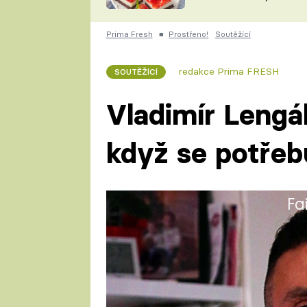
nepotřebujete troubu
ZDENĚK
ČESKO NA TALÍŘI
POHLREICH
Prima Fresh
■
Prostřeno!
Soutěžící
KAROLÍNA,
JAROSLAV SAPÍK
DOMÁCÍ
redakce Prima FRESH
SOUTĚŽÍCÍ
KUCHAŘKA
KAROLÍNA
KAMBERSKÁ
Vladimír Lengál
když se potřebu
Fa
Vladimír (37) má školu života,
Nyní je profesionální fighter.