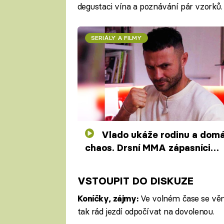
degustaci vína a poznávání pár vzorků. 
SERIÁLY A FILMY
Vlado ukáže rodinu a domácí
chaos. Drsní MMA zápasníci
budou krotit jeho psy
VSTOUPIT DO DISKUZE
Ve volném čase se věnu
Koníčky, zájmy:
tak rád jezdí odpočívat na dovolenou.