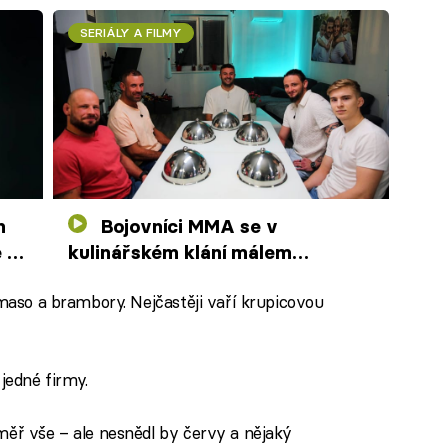
SERIÁLY A FILMY
Bojovníci MMA se v
 a
kulinářském klání málem
poperou. Popichování přeroste
 maso a brambory. Nejčastěji vaří krupicovou
ve vztek
 jedné firmy.
měř vše – ale nesnědl by červy a nějaký