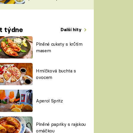
TORKY
ESH
t týdne
Další hity
Plněné cukety s krůtím
masem
Hrníčková buchta s
ovocem
Aperol Spritz
Plněné papriky s rajskou
omáčkou