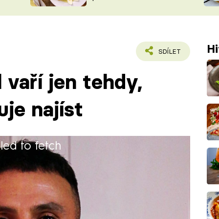
ŠÉFREDAK
VYCHYTÁVKY
SOUTĚŽ FR
NA NÁKUPECH
ČASOPIS
Hi
SDÍLET
 vaří jen tehdy,
je najíst
iled to fetch
 pracoval jako bezpečnostní manažer.