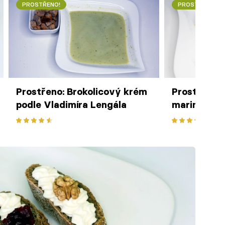
PROSTŘENO!
PROSTŘENO!
Prostřeno: Brokolicový krém
Prostřeno: 
podle Vladimíra Lengála
marinádě s