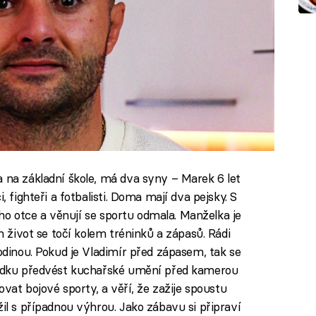
a na základní škole, má dva syny – Marek 6 let
, fighteři a fotbalisti. Doma mají dva pejsky. S
vého otce a věnují se sportu odmala. Manželka je
ch život se točí kolem tréninků a zápasů. Rádi
rodinou. Pokud je Vladimír před zápasem, tak se
abídku předvést kuchařské umění před kamerou
ovat bojové sporty, a věří, že zažije spoustu
žil s případnou výhrou. Jako zábavu si připraví