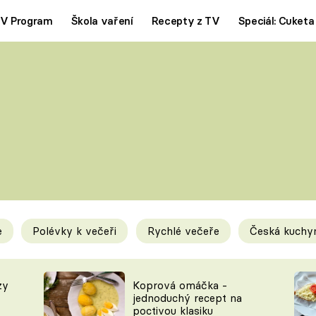
V Program
Škola vaření
Recepty z TV
Speciál: Cuketa
Polévky
Saláty
ČESKÁ KLASIKA
TĚSTOVIN
SILNÉ VÝVARY
SLADKÉ
KRÉMOVÉ
BEZMASÁ J
e
Polévky k večeři
Rychlé večeře
Česká kuchy
y
Tipy a triky
Novink
zy
Koprová omáčka -
jednoduchý recept na
poctivou klasiku
KAM ZA JÍDLEM
BLOG