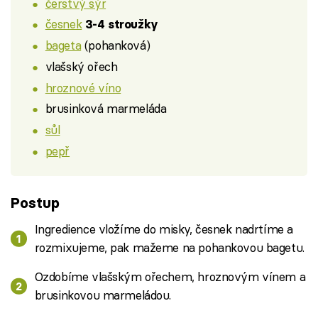
čerstvý sýr
česnek
3-4 stroužky
bageta
(pohanková)
vlašský ořech
hroznové víno
brusinková marmeláda
sůl
pepř
Postup
Ingredience vložíme do misky, česnek nadrtíme a
rozmixujeme, pak mažeme na pohankovou bagetu.
Ozdobíme vlašským ořechem, hroznovým vínem a
brusinkovou marmeládou.