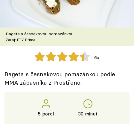
Škola vaření
Recepty z TV
Bageta s česnekovou pomazánkou
Speciál: Cuketa
Zdroj: FTV Prima
Těhotnej kuchař
6x
Sledujte prima+
Bageta s česnekovou pomazánkou podle
MMA zápasníka z Prostřeno!
Přihlášení
Sledujte nás
5 porcí
30 minut