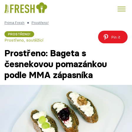
Prima Fresh
■
Prostřeno!
Kuře
Polévky k večeři
Rychlé večeře
Trendy:
PROSTŘENO!
Pin it
Prostřeno, soutěžící
Česká kuchyně
Čokoláda
Prostřeno: Bageta s
česnekovou pomazánkou
podle MMA zápasníka
Témata
Recepty
Články
TV Program