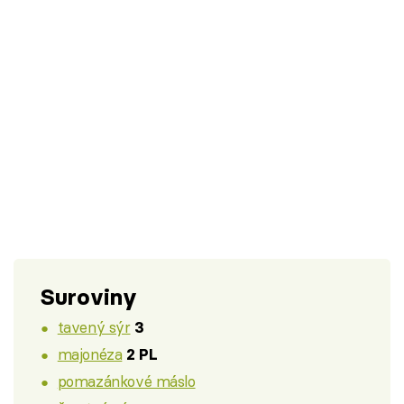
Suroviny
tavený sýr
3
majonéza
2 PL
pomazánkové máslo