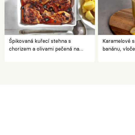
Špikovaná kuřecí stehna s
Karamelové s
chorizem a olivami pečená na
banánu, vloče
letní zelenině – šťavnaté maso s
snídaně do sk
výraznou chutí inspirovanou
Španělskem