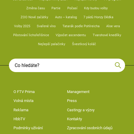
Změna času
Partie
Počasí
Kdy budou volby
ZOO Nové začátky
Auto – katalog
7 pádů Honzy Dědka
Volby 2025
Svařené víno
Tatarák podle Pohlreicha
Aloe vera
Pěstování lichořeřišnice
Výpočet ascendentu
Tvarohové knedlíky
Nejlepší palačinky
Švestkový koláč
O FTV Prima
Management
Volná místa
Press
Reklama
Castingy a výzvy
HbbTV
Kontakty
Podmínky užívání
Zpracování osobních údajů