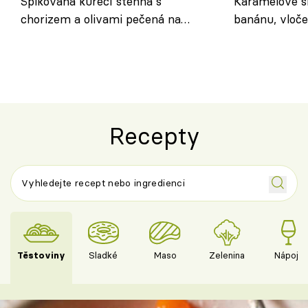
Špikovaná kuřecí stehna s
Karamelové s
chorizem a olivami pečená na
banánu, vloče
letní zelenině – šťavnaté maso s
snídaně do sk
výraznou chutí inspirovanou
Španělskem
Recepty
Těstoviny
Sladké
Maso
Zelenina
Nápoje