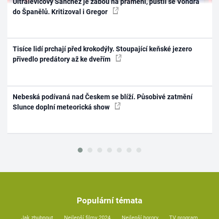
Ultralevicový Sánchez je žábou na prameni, pustil se Vondra
do Španělů. Kritizoval i Gregor
Tisíce lidí prchají před krokodýly. Stoupající keňské jezero
přivedlo predátory až ke dveřím
Nebeská podívaná nad Českem se blíží. Působivé zatmění
Slunce doplní meteorická show
Populární témata
Jak zhubnout
Nejlepší filmy 2024
Nejlepší horory
TV program