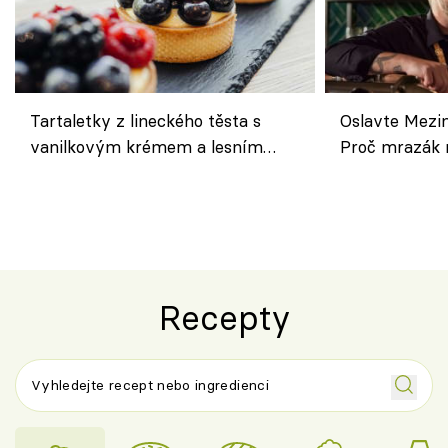
Tartaletky z lineckého těsta s
Oslavte Mezin
vanilkovým krémem a lesním
Proč mrazák n
ovocem podle Bread Society
horku vsadit 
Recepty