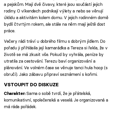
a pejskům. Mají dvě čivavy, které jsou součástí jejich
rodiny. O víkendech podnikají výlety a nebo se věnují
úklidu a aktivitám kolem domu. V jejich rodinném domě
bydlí čtvrtým rokem, ale stále na něm mají ještě dost
práce.
Večery rádi tráví u dobrého filmu s dobrým jídlem. Do
pořadu ji přihlásila její kamarádka a Tereza si řekla, že v
životě se má zkusit vše. Pokud by vyhrála, peníze by
utratila za cestování. Terezu baví organizování a
plánování. Ve volném čase se věnuje tanci hula hoop (s
obručí). Jako zábavu připraví seznámení s koňmi.
VSTOUPIT DO DISKUZE
Sama o sobě tvrdí, že je přátelská,
Charakter:
komunikativní, společenská a veselá. Je organizovaná a
má ráda pořádek.