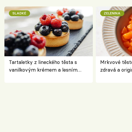
SLADKÉ
ZELENINA
Tartaletky z lineckého těsta s
Mrkvové těst
vanilkovým krémem a lesním
zdravá a origi
ovocem podle Bread Society
klasiky