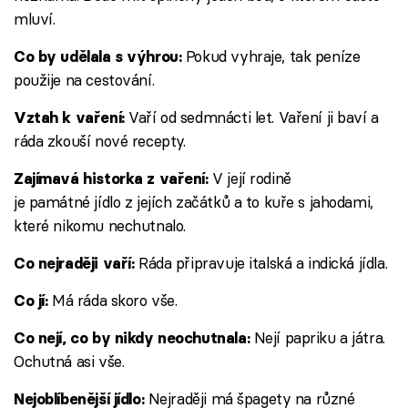
mluví.
Pokud vyhraje, tak peníze
Co by udělala s výhrou:
použije na cestování.
Vaří od sedmnácti let. Vaření ji baví a
Vztah k vaření:
ráda zkouší nové recepty.
V její rodině
Zajímavá historka z vaření:
je památné jídlo z jejích začátků a to kuře s jahodami,
které nikomu nechutnalo.
Ráda připravuje italská a indická jídla.
Co nejraději vaří:
Má ráda skoro vše.
Co jí:
Nejí papriku a játra.
Co nejí, co by nikdy neochutnala:
Ochutná asi vše.
Nejraději má špagety na různé
Nejoblíbenější jídlo: