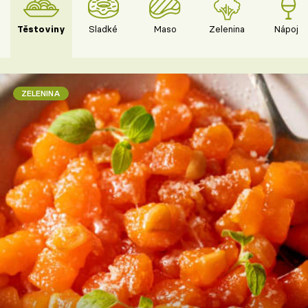
Těstoviny
Sladké
Maso
Zelenina
Nápoje
ZELENINA