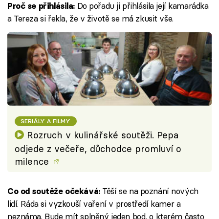
Do pořadu ji přihlásila její kamarádka
Proč se přihlásila:
a Tereza si řekla, že v životě se má zkusit vše.
SERIÁLY A FILMY
Rozruch v kulinářské soutěži. Pepa
odjede z večeře, důchodce promluví o
milence
Těší se na poznání nových
Co od soutěže očekává:
lidí. Ráda si vyzkouší vaření v prostředí kamer a
neznáma. Bude mít splněný jeden bod, o kterém často