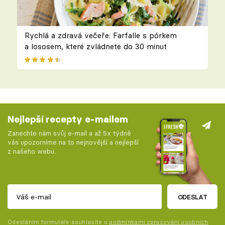
Rychlá a zdravá večeře: Farfalle s pórkem
a lososem, které zvládnete do 30 minut
Nejlepší recepty e-mailem
Zanechte nám svůj e-mail a až 5x týdně
vás upozorníme na to nejnovější a nejlepší
z našeho webu.
ODESLAT
Odesláním formuláře souhlasíte s
podmínkami zpracování osobních