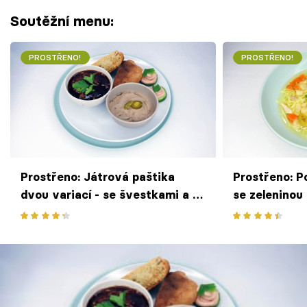
Soutěžní menu:
PROSTŘENO!
PROSTŘENO!
Prostřeno: Játrová paštika
Prostřeno: P
dvou variací - se švestkami a s
se zeleninou
chilli
nudle