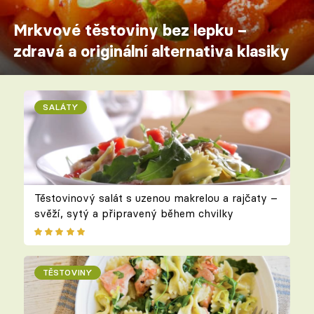
Mrkvové těstoviny bez lepku –
zdravá a originální alternativa klasiky
SALÁTY
Těstovinový salát s uzenou makrelou a rajčaty –
svěží, sytý a připravený během chvilky
TĚSTOVINY