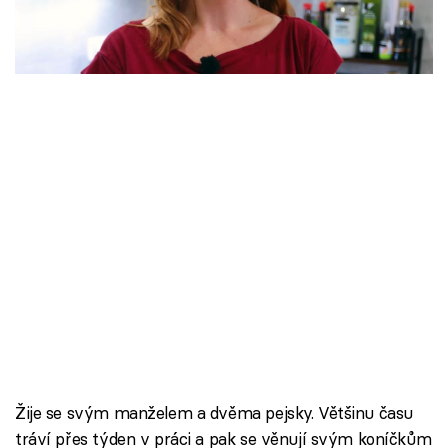
Škola vaření
oddělení. Nyní je launch manager –
projektová vedoucí.
Recepty z TV
Speciál: Cuketa
Těhotnej kuchař
Sledujte prima+
Přihlášení
Sledujte nás
Žije se svým manželem a dvěma pejsky. Většinu času
tráví přes týden v práci a pak se věnují svým koníčkům