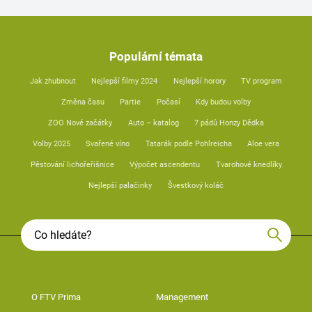
Populární témata
Jak zhubnout
Nejlepší filmy 2024
Nejlepší horory
TV program
Změna času
Partie
Počasí
Kdy budou volby
ZOO Nové začátky
Auto – katalog
7 pádů Honzy Dědka
Volby 2025
Svařené víno
Tatarák podle Pohlreicha
Aloe vera
Pěstování lichořeřišnice
Výpočet ascendentu
Tvarohové knedlíky
Nejlepší palačinky
Švestkový koláč
O FTV Prima
Management