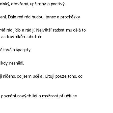
telský, otevřený, upřímný a poctivý.
ení. Dále má rád hudbu, tanec a procházky.
Má rád jídlo a rád jí. Největší radost mu dělá to,
sy a strávníkům chutná.
víčková a špagety.
nikdy nesnědl.
i ničeho, co jsem udělal. Lituji pouze toho, co
 poznání nových lidí a možnost přiučit se