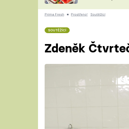
nepotřebujete troubu
ZDENĚK
ČESKO NA TALÍŘI
POHLREICH
Prima Fresh
■
Prostřeno!
Soutěžící
KAROLÍNA,
JAROSLAV SAPÍK
DOMÁCÍ
SOUTĚŽÍCÍ
KUCHAŘKA
KAROLÍNA
KAMBERSKÁ
Zdeněk Čtvrte