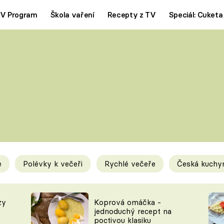
V Program
Škola vaření
Recepty z TV
Speciál: Cuketa
Polévky
Saláty
ČESKÁ KLASIKA
TĚSTOVIN
SILNÉ VÝVARY
SLADKÉ
KRÉMOVÉ
BEZMASÁ J
e
Polévky k večeři
Rychlé večeře
Česká kuchy
y
Tipy a triky
Novink
zy
Koprová omáčka -
jednoduchý recept na
poctivou klasiku
KAM ZA JÍDLEM
BLOG