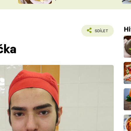
ŠÉFREDAK
VYCHYTÁVKY
SOUTĚŽ FR
NA NÁKUPECH
ČASOPIS
Hi
SDÍLET
čka