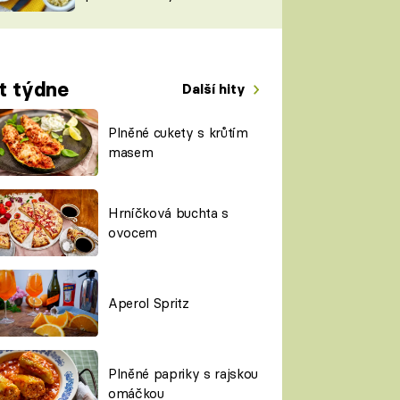
TORKY
ESH
t týdne
Další hity
Plněné cukety s krůtím
masem
Hrníčková buchta s
ovocem
Aperol Spritz
Plněné papriky s rajskou
omáčkou