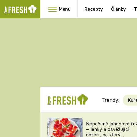
Menu
Recepty
Články
T
Oblíbené
Přílohy
recepty
HRANOLKY
HOUBY
KNEDLÍKY
DÝNĚ
KAŠE
RYCHLOVKY
Trendy:
Kuř
Populární
Videorecept
Nepečené jahodové ře
– lehký a osvěžující
kuchaři
dezert, na který
TEĎ VAŘÍ ŠÉF!