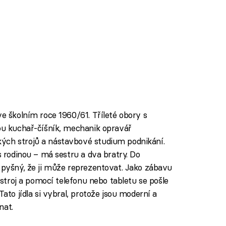
ve školním roce 1960/61. Tříleté obory s
sou kuchař-číšník, mechanik opravář
ých strojů a nástavbové studium podnikání.
s rodinou – má sestru a dva bratry. Do
e pyšný, že ji může reprezentovat. Jako zábavu
í stroj a pomocí telefonu nebo tabletu se pošle
Tato jídla si vybral, protože jsou moderní a
nat.