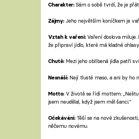
Sám o sobě tvrdí, že je přá
Charakter:
Jeho největším koníčkem je vař
Zájmy:
Vaření doslova miluje. 
Vztah k vaření:
že připraví jídlo, které má kladné ohla
Mezi jeho oblíbená jídla patří s
Chutě:
Nejí tlusté maso, a ani by ho 
Nesnáší:
V životě se řídí mottem: „Nelituj
Motto:
jsem neudělal, když jsem měl šanci.“
Těší se na nové zkušenosti,
Očekávání:
něčemu novému.