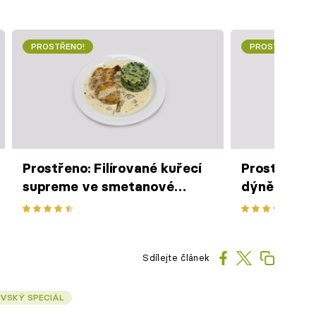
PROSTŘENO!
PROSTŘENO!
Prostřeno: Filírované kuřecí
Prostřeno:
supreme ve smetanové
dýně s kok
omáčce s liškami, šťouchané
zdobený op
brambory s baby špenátem
dýňovými 
Sdílejte článek
VSKÝ SPECIÁL