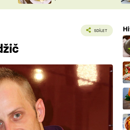
ŠÉFREDAK
VYCHYTÁVKY
SOUTĚŽ FR
NA NÁKUPECH
ČASOPIS
Hi
SDÍLET
džič