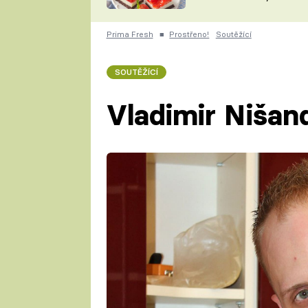
nepotřebujete troubu
ZDENĚK
ČESKO NA TALÍŘI
POHLREICH
Prima Fresh
■
Prostřeno!
Soutěžící
KAROLÍNA,
JAROSLAV SAPÍK
DOMÁCÍ
SOUTĚŽÍCÍ
KUCHAŘKA
KAROLÍNA
KAMBERSKÁ
Vladimir Nišan