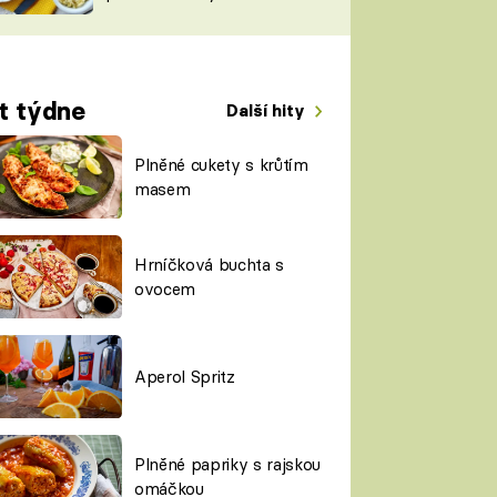
TORKY
ESH
t týdne
Další hity
Plněné cukety s krůtím
masem
Hrníčková buchta s
ovocem
Aperol Spritz
Plněné papriky s rajskou
omáčkou