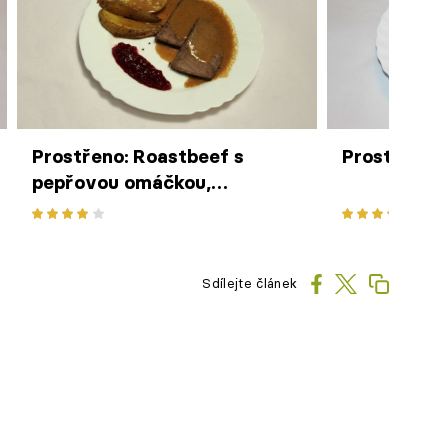
Prostřeno: Roastbeef s
Prostřeno: 
pepřovou omáčkou,
rozmarýnové brambory
Sdílejte článek