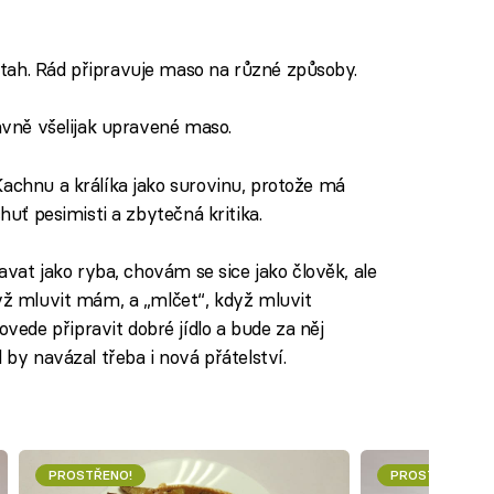
tah. Rád připravuje maso na různé způsoby.
lavně všelijak upravené maso.
achnu a králíka jako surovinu, protože má
chuť pesimisti a zbytečná kritika.
lavat jako ryba, chovám se sice jako člověk, ale
dyž mluvit mám, a „mlčet“, když mluvit
vede připravit dobré jídlo a bude za něj
 by navázal třeba i nová přátelství.
PROSTŘENO!
PROSTŘENO!