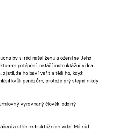
cna by si rád našel ženu a oženil se. Jeho
ruktorem potápění, natáčí instruktážní videa
zjistil, že ho baví vařit a těší ho, když
hlásil kvůli penězům, protože prý stejně nikdy
umilovný vyrovnaný člověk, odolný,
čení a střih instruktážních videí. Má rád