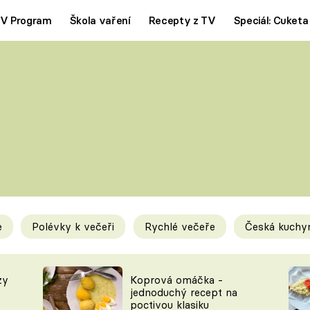
V Program
Škola vaření
Recepty z TV
Speciál: Cuketa
Polévky
Saláty
ČESKÁ KLASIKA
TĚSTOVIN
SILNÉ VÝVARY
SLADKÉ
KRÉMOVÉ
BEZMASÁ J
e
Polévky k večeři
Rychlé večeře
Česká kuchy
y
Tipy a triky
Novink
zy
Koprová omáčka -
jednoduchý recept na
poctivou klasiku
KAM ZA JÍDLEM
BLOG