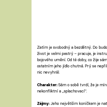
Zatím je svobodný a bezdětný. Do budou
život je velmi pestrý – pracuje, je inst
bojového umění. Od té doby, co žije sám, 
ostatním jeho jídlo chutná. Prý se nepři
nic nevyhrál.
Sám o sobě tvrdí, že je mír
Charakter:
nekonfliktní a „splachovací‘‘.
Jeho největším koníčkem je natá
Zájmy: