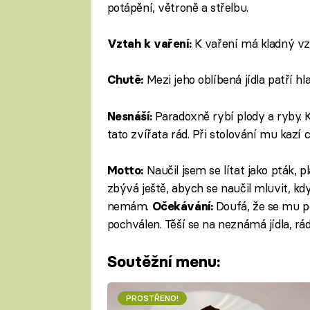
potápění, větroně a střelbu.
K vaření má kladný vz
Vztah k vaření:
Mezi jeho oblíbená jídla patří h
Chutě:
Paradoxně rybí plody a ryby. K
Nesnáší:
tato zvířata rád. Při stolování mu kazí 
Naučil jsem se lítat jako pták, p
Motto:
zbývá ještě, abych se naučil mluvit, k
nemám.
Doufá, že se mu po
Očekávání:
pochválen. Těší se na neznámá jídla, rád
Soutěžní menu:
PROSTŘENO!