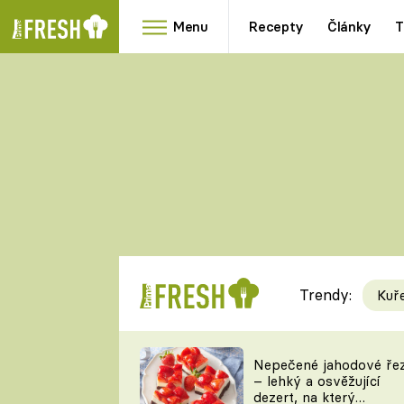
Menu
Recepty
Články
T
Oblíbené
Přílohy
recepty
HRANOLKY
HOUBY
KNEDLÍKY
DÝNĚ
KAŠE
RYCHLOVKY
Trendy:
Kuř
Populární
Videorecept
Nepečené jahodové ře
– lehký a osvěžující
kuchaři
dezert, na který
TEĎ VAŘÍ ŠÉF!