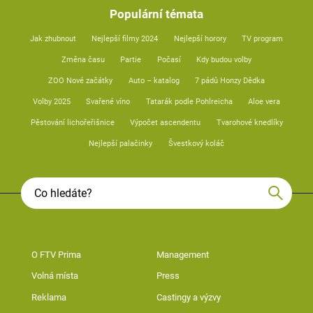
Populární témata
Jak zhubnout
Nejlepší filmy 2024
Nejlepší horory
TV program
Změna času
Partie
Počasí
Kdy budou volby
ZOO Nové začátky
Auto – katalog
7 pádů Honzy Dědka
Volby 2025
Svařené víno
Tatarák podle Pohlreicha
Aloe vera
Pěstování lichořeřišnice
Výpočet ascendentu
Tvarohové knedlíky
Nejlepší palačinky
Švestkový koláč
O FTV Prima
Management
Volná místa
Press
Reklama
Castingy a výzvy