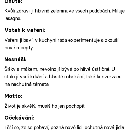
Chutě:
Kvůli zdraví jí hlavně zeleninuve všech podobách. Miluje
lasagne.
Vztah k vaření:
Vaření ji baví, v kuchyni ráda experimentuje a zkouší
nové recepty.
Nesnáší:
Šišky s mákem, nevolno jí bývá po hlívě ústřičné. U
stolu jí vadí krkání a hlasité mlaskání, také konverzace
na nechutná témata.
Motto:
Život je skvělý, musíš ho jen pochopit.
Očekávání:
Těší se, že se pobaví, pozná nové lidi, ochutná nová jídla