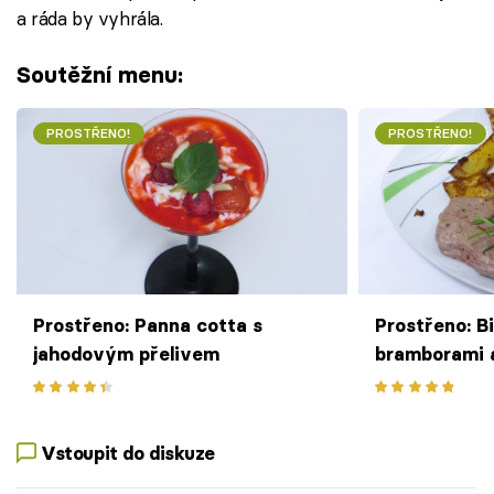
a ráda by vyhrála.
Soutěžní menu:
PROSTŘENO!
PROSTŘENO!
Prostřeno: Panna cotta s
Prostřeno: B
jahodovým přelivem
bramborami 
dipem
Vstoupit do diskuze