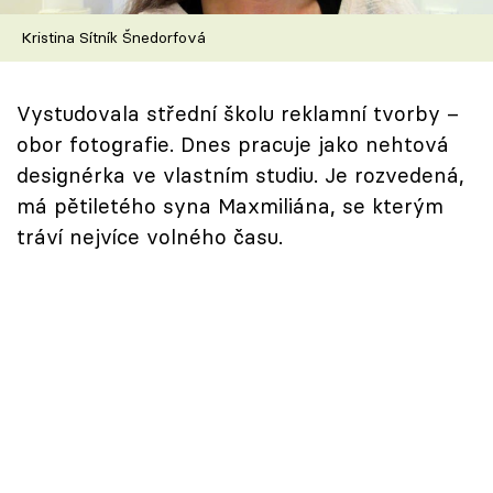
Škola vaření
Kristina Sítník Šnedorfová
Recepty z TV
Vystudovala střední školu reklamní tvorby –
Speciál: Cuketa
obor fotografie. Dnes pracuje jako nehtová
designérka ve vlastním studiu. Je rozvedená,
Těhotnej kuchař
má pětiletého syna Maxmiliána, se kterým
tráví nejvíce volného času.
Sledujte prima+
Přihlášení
Sledujte nás