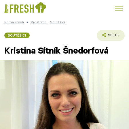
Prima Fresh
■
Prostřeno!
Soutěžící
Kuře
Polévky k večeři
Rychlé večeře
Trendy:
SOUTĚŽÍCÍ
SDÍLET
Česká kuchyně
Čokoláda
Kristina Sítník Šnedorfová
Témata
Recepty
Články
TV Program