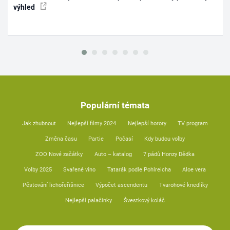
výhled
Populární témata
Jak zhubnout
Nejlepší filmy 2024
Nejlepší horory
TV program
Změna času
Partie
Počasí
Kdy budou volby
ZOO Nové začátky
Auto – katalog
7 pádů Honzy Dědka
Volby 2025
Svařené víno
Tatarák podle Pohlreicha
Aloe vera
Pěstování lichořeřišnice
Výpočet ascendentu
Tvarohové knedlíky
Nejlepší palačinky
Švestkový koláč