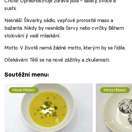
Chutě: Upřednostňuje zdravá jídla – saláty, ovoce a
sushi.
Nesnáší: Škvarky, sádlo, vepřové prorostlé maso a
bažanta. Nikdy by nesnědla červy nebo cvrčky. Během
stolování jí vadí mlaskání.
Motto: V životě nemá žádné motto, kterým by se řídila.
Očekávání: Těší se na nové zážitky a zkušenosti.
Soutěžní menu:
PROSTŘENO!
PROSTŘENO!