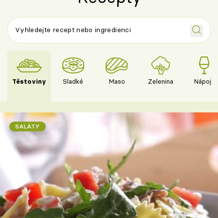
Těstoviny
Sladké
Maso
Zelenina
Nápoje
SALÁTY