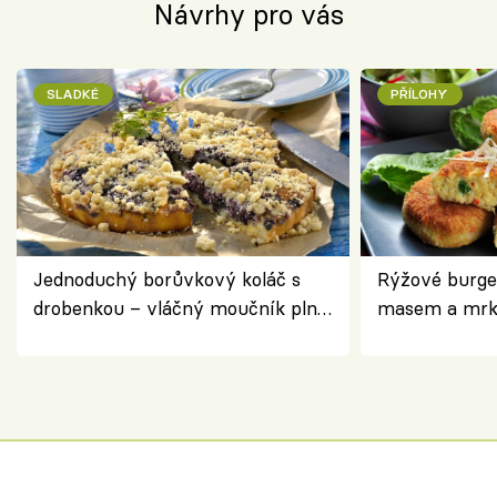
Návrhy pro vás
SLADKÉ
PŘÍLOHY
Jednoduchý borůvkový koláč s
Rýžové burge
drobenkou – vláčný moučník plný
masem a mrk
ovoce
salátem – leh