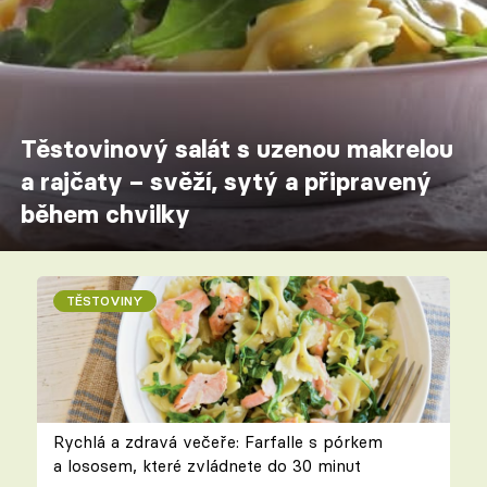
Těstovinový salát s uzenou makrelou
a rajčaty – svěží, sytý a připravený
během chvilky
TĚSTOVINY
Rychlá a zdravá večeře: Farfalle s pórkem
a lososem, které zvládnete do 30 minut