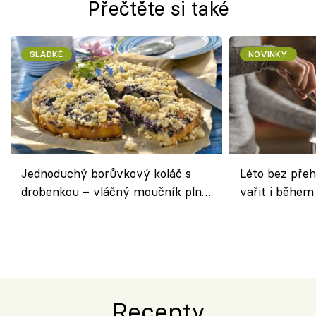
Přečtěte si také
SLADKÉ
NOVINKY
Jednoduchý borůvkový koláč s
Léto bez přeh
drobenkou – vláčný moučník plný
vařit i během
ovoce
Recepty