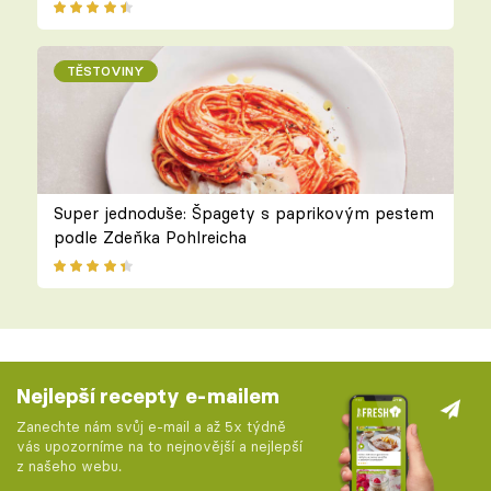
TĚSTOVINY
Super jednoduše: Špagety s paprikovým pestem
podle Zdeňka Pohlreicha
Nejlepší recepty e-mailem
Zanechte nám svůj e-mail a až 5x týdně
vás upozorníme na to nejnovější a nejlepší
z našeho webu.