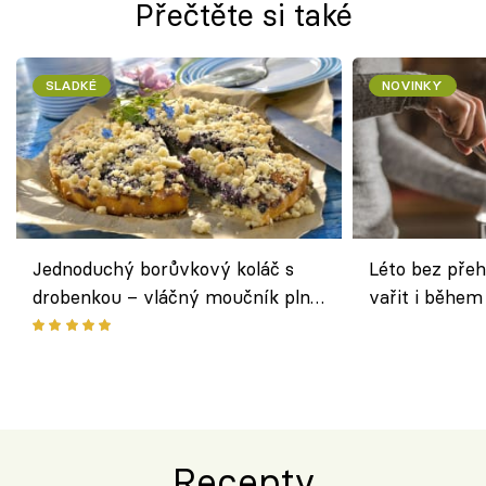
Přečtěte si také
SLADKÉ
NOVINKY
Jednoduchý borůvkový koláč s
Léto bez přeh
drobenkou – vláčný moučník plný
vařit i během
ovoce
Recepty