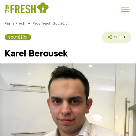
Prima Fresh
■
Prostřeno!
Soutěžící
Kuře
Polévky k večeři
Rychlé večeře
Trendy:
SOUTĚŽÍCÍ
SDÍLET
Česká kuchyně
Čokoláda
Karel Berousek
Témata
Recepty
Články
TV Program