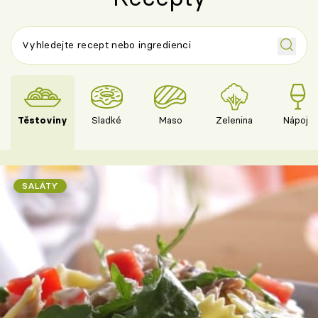
Těstoviny
Sladké
Maso
Zelenina
Nápoje
SALÁTY