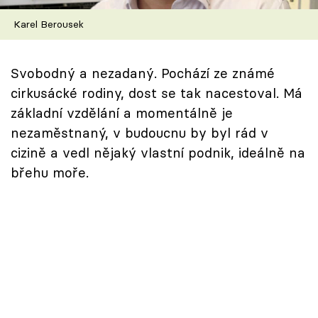
Škola vaření
Karel Berousek
Recepty z TV
Svobodný a nezadaný. Pochází ze známé
Speciál: Cuketa
cirkusácké rodiny, dost se tak nacestoval. Má
základní vzdělání a momentálně je
Těhotnej kuchař
nezaměstnaný, v budoucnu by byl rád v
cizině a vedl nějaký vlastní podnik, ideálně na
Sledujte prima+
břehu moře.
Přihlášení
Sledujte nás