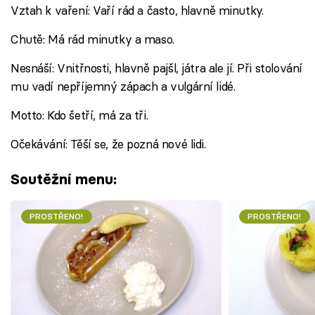
Vztah k vaření: Vaří rád a často, hlavně minutky.
Chutě: Má rád minutky a maso.
Nesnáší: Vnitřnosti, hlavně pajšl, játra ale jí. Při stolování
mu vadí nepříjemný zápach a vulgární lidé.
Motto: Kdo šetří, má za tři.
Očekávání: Těší se, že pozná nové lidi.
Soutěžní menu:
PROSTŘENO!
PROSTŘENO!