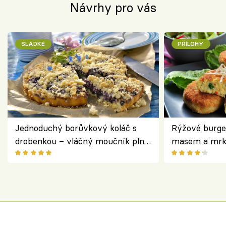
Návrhy pro vás
SLADKÉ
PŘÍLOHY
Jednoduchý borůvkový koláč s
Rýžové burge
drobenkou – vláčný moučník plný
masem a mrk
ovoce
salátem – leh