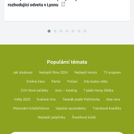
rozhodující odvetu v Lyonu
Populární témata
Jak zhubnout
Nejlepší filmy 2024
Nejlepší horory
TV program
Změna času
Partie
Počasí
Kdy budou volby
ZOO Nové začátky
Auto – katalog
7 pádů Honzy Dědka
Volby 2025
Svařené víno
Tatarák podle Pohlreicha
Aloe vera
Pěstování lichořeřišnice
Výpočet ascendentu
Tvarohové knedlíky
Nejlepší palačinky
Švestkový koláč