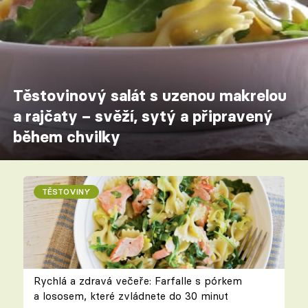
Těstovinový salát s uzenou makrelou
a rajčaty – svěží, sytý a připravený
během chvilky
TĚSTOVINY
Rychlá a zdravá večeře: Farfalle s pórkem
a lososem, které zvládnete do 30 minut