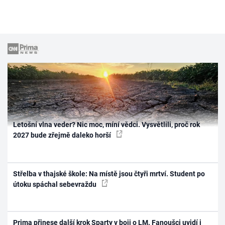
Letošní vlna veder? Nic moc, míní vědci. Vysvětlili, proč rok
2027 bude zřejmě daleko horší
Střelba v thajské škole: Na místě jsou čtyři mrtví. Student po
útoku spáchal sebevraždu
Prima přinese další krok Sparty v boji o LM. Fanoušci uvidí i