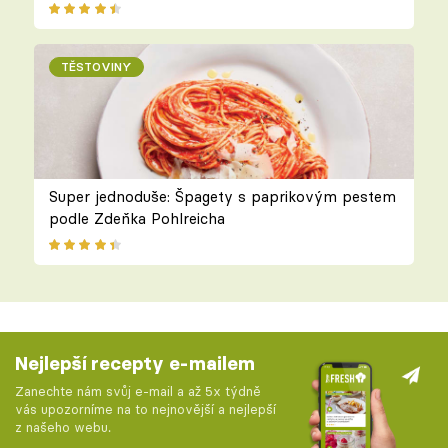
TĚSTOVINY
Super jednoduše: Špagety s paprikovým pestem
podle Zdeňka Pohlreicha
Nejlepší recepty e-mailem
Zanechte nám svůj e-mail a až 5x týdně
vás upozorníme na to nejnovější a nejlepší
z našeho webu.