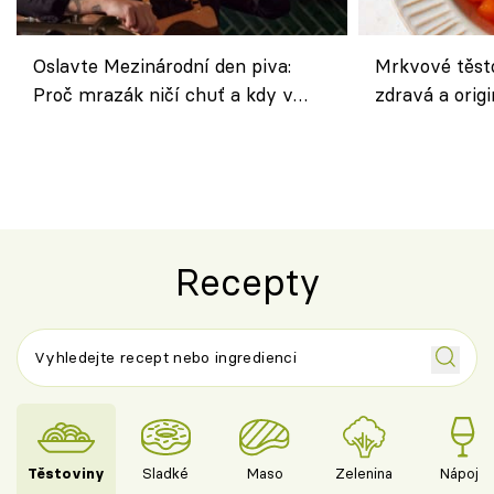
Oslavte Mezinárodní den piva:
Mrkvové těst
Proč mrazák ničí chuť a kdy v
zdravá a origi
horku vsadit na šnyt?
klasiky
Recepty
Těstoviny
Sladké
Maso
Zelenina
Nápoje