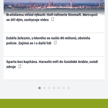
Bratislavou otřásl výbuch: Hoří rafinerie Slovnaft. Metropolí
se šíří dým, zachycuje video
Exšéfa železnic, u kterého se našlo 80 milionů, obvinila
policie. Zajímá se i o další lidi
Sparta bez kapitána. Haraslín míří do Saúdské Arábie, uvádí
zdroje