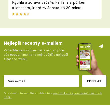
Rychlá a zdravá večeře: Farfalle s pórkem
a lososem, které zvládnete do 30 minut
Nejlepší recepty e-mailem
Zanechte nám svůj e-mail a až 5x týdně
vás upozorníme na to nejnovější a nejlepší
z našeho webu.
ODESLAT
Odesláním formuláře souhlasíte s
podmínkami zpracování osobních
údajů