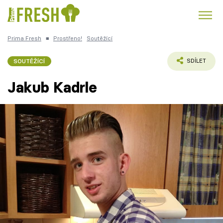
Prima Fresh
■
Prostřeno!
Soutěžící
Kuře
Polévky k večeři
Rychlé večeře
Trendy:
SOUTĚŽÍCÍ
SDÍLET
Česká kuchyně
Čokoláda
Jakub Kadrle
Témata
Recepty
Články
TV Program