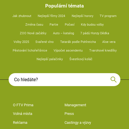
Populární témata
Jak zhubnout
Nejlepší filmy 2024
Nejlepší horory
TV program
Změna času
Partie
Počasí
Kdy budou volby
ZOO Nové začátky
Auto – katalog
7 pádů Honzy Dědka
Volby 2025
Svařené víno
Tatarák podle Pohlreicha
Aloe vera
Pěstování lichořeřišnice
Výpočet ascendentu
Tvarohové knedlíky
Nejlepší palačinky
Švestkový koláč
O FTV Prima
Management
Volná místa
Press
Reklama
Castingy a výzvy