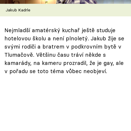
Škola vaření
Jakub Kadrle
Recepty z TV
Nejmladší amatérský kuchař ještě studuje
Speciál: Cuketa
hotelovou školu a není plnoletý. Jakub žije se
svými rodiči a bratrem v podkrovním bytě v
Těhotnej kuchař
Tlumačově. Většinu času tráví někde s
kamarády, na kameru prozradil, že je gay, ale
Sledujte prima+
v pořadu se toto téma vůbec neobjeví.
Přihlášení
Sledujte nás