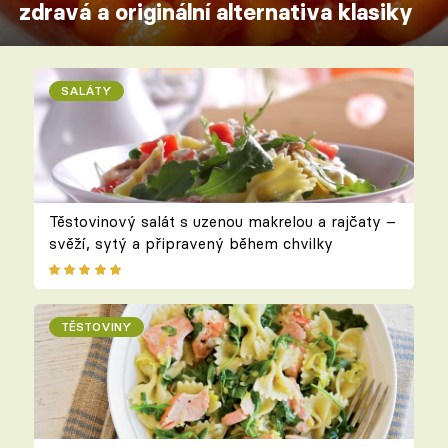
zdravá a originální alternativa klasiky
SALÁTY
Těstovinový salát s uzenou makrelou a rajčaty –
svěží, sytý a připravený během chvilky
TĚSTOVINY