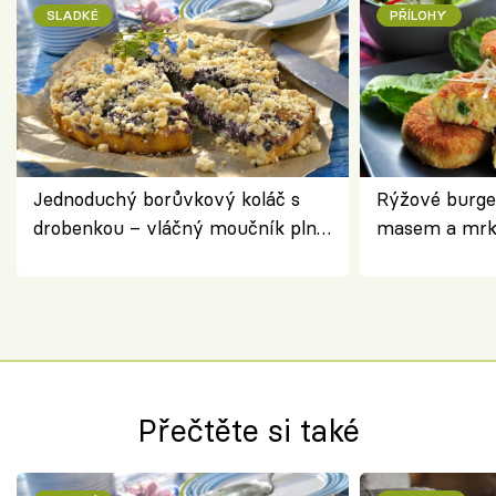
SLADKÉ
PŘÍLOHY
Jednoduchý borůvkový koláč s
Rýžové burge
drobenkou – vláčný moučník plný
masem a mrk
ovoce
salátem – leh
Přečtěte si také