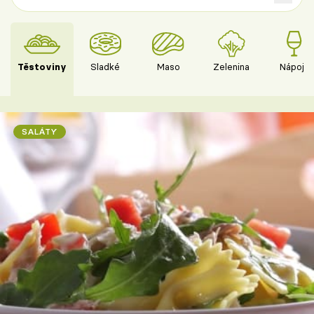
Těstoviny
Sladké
Maso
Zelenina
Nápoje
SALÁTY