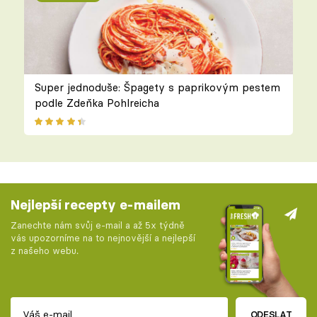
Super jednoduše: Špagety s paprikovým pestem
podle Zdeňka Pohlreicha
Nejlepší recepty e-mailem
Zanechte nám svůj e-mail a až 5x týdně
vás upozorníme na to nejnovější a nejlepší
z našeho webu.
ODESLAT