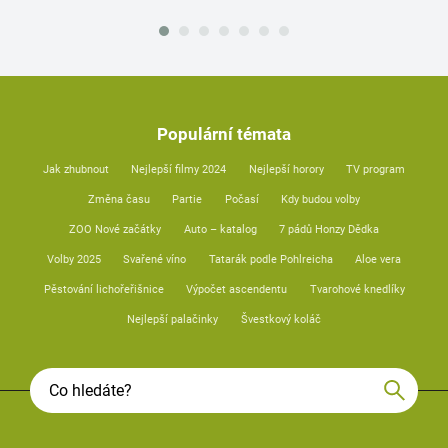
Populární témata
Jak zhubnout
Nejlepší filmy 2024
Nejlepší horory
TV program
Změna času
Partie
Počasí
Kdy budou volby
ZOO Nové začátky
Auto – katalog
7 pádů Honzy Dědka
Volby 2025
Svařené víno
Tatarák podle Pohlreicha
Aloe vera
Pěstování lichořeřišnice
Výpočet ascendentu
Tvarohové knedlíky
Nejlepší palačinky
Švestkový koláč