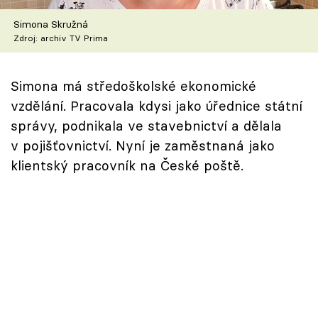
Škola vaření
Simona Skružná
Zdroj: archiv TV Prima
Recepty z TV
Speciál: Cuketa
Simona má středoškolské ekonomické
vzdělání. Pracovala kdysi jako úřednice státní
Těhotnej kuchař
správy, podnikala ve stavebnictví a dělala
v pojišťovnictví. Nyní je zaměstnaná jako
Sledujte prima+
klientský pracovník na České poště.
Přihlášení
Sledujte nás