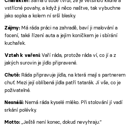
Sama o sobě tvrdí, že je většinou klidné a
Charakter:
vstřícné povahy, a když ji něco naštve, tak vybuchne
jako sopka a kolem ní srší blesky.
Má ráda práci na zahradě, baví ji malování a
Zájmy:
focení, také řízení auta a jejím koníčkem je i sbírání
kuchařek.
Vaří ráda, protože ráda ví, co jí a z
Vztah k vaření:
jakých surovin je jídlo připravené.
Ráda připravuje jídla, na která mají s partnerem
Chutě:
chuť. Mezi její oblíbená jídla patří tatarák. Jí vše, co je
poživatelné.
Nemá ráda kyselé mléko. Při stolování jí vadí
Nesnáší:
srkání polévky.
„Ještě není konec, dokud nevyhraju.“
Motto: