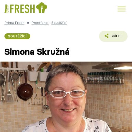
Prima Fresh
■
Prostřeno!
Soutěžící
Kuře
Polévky k večeři
Rychlé večeře
Trendy:
SOUTĚŽÍCÍ
SDÍLET
Česká kuchyně
Čokoláda
Simona Skružná
Témata
Recepty
Články
TV Program