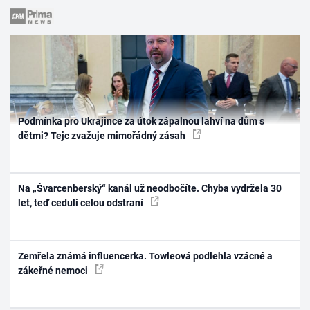
Podmínka pro Ukrajince za útok zápalnou lahví na dům s
dětmi? Tejc zvažuje mimořádný zásah
Na „Švarcenberský“ kanál už neodbočíte. Chyba vydržela 30
let, teď ceduli celou odstraní
Zemřela známá influencerka. Towleová podlehla vzácné a
zákeřné nemoci