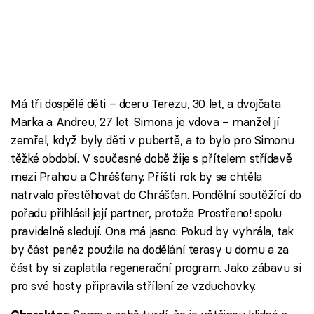
Má tři dospělé děti – dceru Terezu, 30 let, a dvojčata
Marka a Andreu, 27 let. Simona je vdova – manžel jí
zemřel, když byly děti v pubertě, a to bylo pro Simonu
těžké období. V současné době žije s přítelem střídavě
mezi Prahou a Chrášťany. Příští rok by se chtěla
natrvalo přestěhovat do Chrášťan. Pondělní soutěžící do
pořadu přihlásil její partner, protože Prostřeno! spolu
pravidelně sledují. Ona má jasno: Pokud by vyhrála, tak
by část peněz použila na dodělání terasy u domu a za
část by si zaplatila regenerační program. Jako zábavu si
pro své hosty připravila střílení ze vzduchovky.