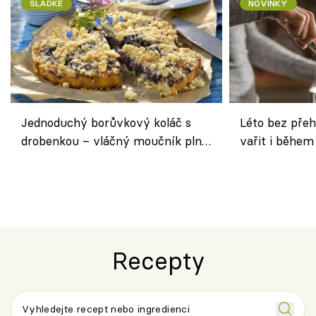
SLADKÉ
NOVINKY
Jednoduchý borůvkový koláč s
Léto bez přeh
drobenkou – vláčný moučník plný
vařit i během
ovoce
Recepty