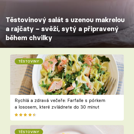
Těstovinový salát s uzenou makrelou
a rajčaty – svěží, sytý a připravený
během chvilky
TĚSTOVINY
Rychlá a zdravá večeře: Farfalle s pórkem
a lososem, které zvládnete do 30 minut
TĚSTOVINY