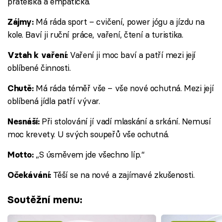
přátelská a empatická.
Má ráda sport – cvičení, power jógu a jízdu na
Zájmy:
kole. Baví ji ruční práce, vaření, čtení a turistika.
Vaření ji moc baví a patří mezi její
Vztah k vaření:
oblíbené činnosti.
Má ráda téměř vše – vše nové ochutná. Mezi její
Chutě:
oblíbená jídla patří vývar.
Při stolování jí vadí mlaskání a srkání. Nemusí
Nesnáší:
moc krevety. U svých soupeřů vše ochutná.
„S úsměvem jde všechno líp.“
Motto:
Těší se na nové a zajímavé zkušenosti.
Očekávání:
Soutěžní menu: