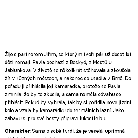
Žije s partnerem Jiřím, se kterým tvoří pár už deset let,
děti nemají. Pavla pochází z Beskyd, z Mostů u
Jablunkova. V životě se několikrát stěhovala a zkoušela
žít v různých městech, a nakonec se usadila v Brně. Do
pořadu ji přihlásila její kamarádka, protože se Pavla
zmínila, že by to zkusila, a sama neměla odvahu se
přihlásit. Pokud by vyhrála, tak by si pořídila nové jízdní
kolo a vzala by kamarádku do termálních lázní. Jako
zábavu si pro své hosty připraví lukostřelbu.
Sama o sobě tvrdí, že je veselá, upřímná,
Charakter: