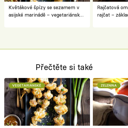
Květákové špízy se sezamem v
Rajčatová om
asijské marinádě – vegetariánská
rajčat – zákla
chuťovka z grilu
Přečtěte si také
VEGETARIÁNSKÉ
ZELENINA