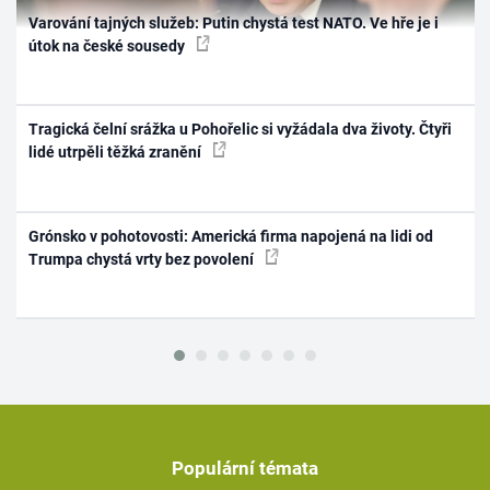
Varování tajných služeb: Putin chystá test NATO. Ve hře je i
útok na české sousedy
Tragická čelní srážka u Pohořelic si vyžádala dva životy. Čtyři
lidé utrpěli těžká zranění
Grónsko v pohotovosti: Americká firma napojená na lidi od
Trumpa chystá vrty bez povolení
Populární témata