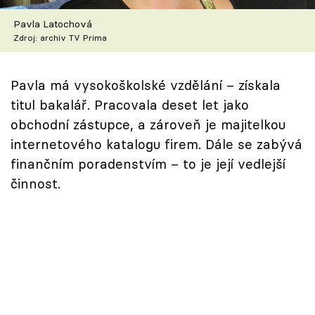
Škola vaření
Pavla Latochová
Zdroj: archiv TV Prima
Recepty z TV
Speciál: Cuketa
Pavla má vysokoškolské vzdělání – získala
titul bakalář. Pracovala deset let jako
Těhotnej kuchař
obchodní zástupce, a zároveň je majitelkou
internetového katalogu firem. Dále se zabývá
Sledujte prima+
finančním poradenstvím – to je její vedlejší
činnost.
Přihlášení
Sledujte nás