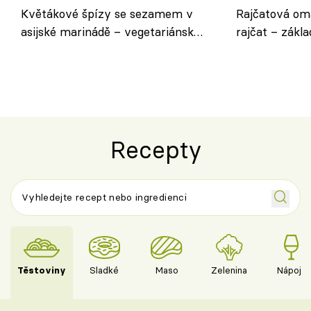
Květákové špízy se sezamem v
Rajčatová om
asijské marinádě – vegetariánská
rajčat – zákla
chuťovka z grilu
Recepty
Těstoviny
Sladké
Maso
Zelenina
Nápoje