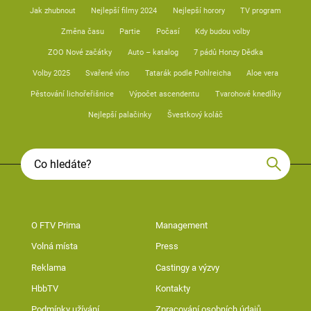
Jak zhubnout
Nejlepší filmy 2024
Nejlepší horory
TV program
Změna času
Partie
Počasí
Kdy budou volby
ZOO Nové začátky
Auto – katalog
7 pádů Honzy Dědka
Volby 2025
Svařené víno
Tatarák podle Pohlreicha
Aloe vera
Pěstování lichořeřišnice
Výpočet ascendentu
Tvarohové knedlíky
Nejlepší palačinky
Švestkový koláč
O FTV Prima
Management
Volná místa
Press
Reklama
Castingy a výzvy
HbbTV
Kontakty
Podmínky užívání
Zpracování osobních údajů