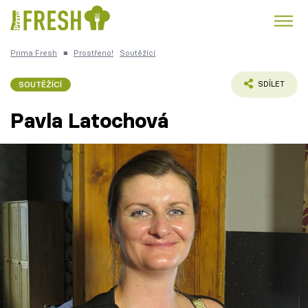
Prima Fresh
■
Prostřeno!
Soutěžící
Kuře
Polévky k večeři
Rychlé večeře
Trendy:
SOUTĚŽÍCÍ
SDÍLET
Česká kuchyně
Čokoláda
Pavla Latochová
Témata
Recepty
Články
TV Program