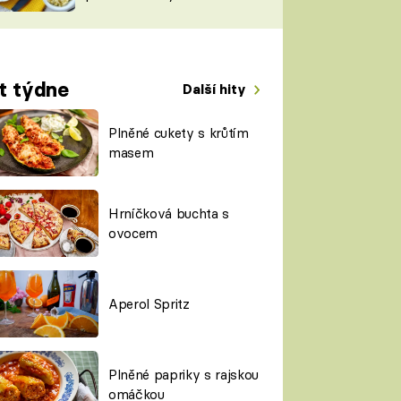
TORKY
ESH
t týdne
Další hity
Plněné cukety s krůtím
masem
Hrníčková buchta s
ovocem
Aperol Spritz
Plněné papriky s rajskou
omáčkou