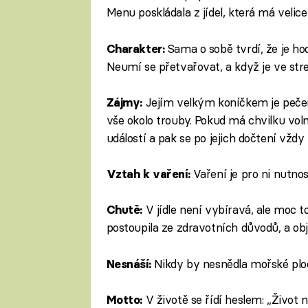
Menu poskládala z jídel, která má velice
Sama o sobě tvrdí, že je ho
Charakter:
Neumí se přetvařovat, a když je ve str
Jejím velkým koníčkem je pečení
Zájmy:
vše okolo trouby. Pokud má chvilku vol
událostí a pak se po jejich dočtení vždy 
Vaření je pro ni nutno
Vztah k vaření:
V jídle není vybíravá, ale moc t
Chutě:
postoupila ze zdravotních důvodů, a obj
Nikdy by nesnědla mořské plo
Nesnáší:
V životě se řídí heslem: „Život n
Motto: