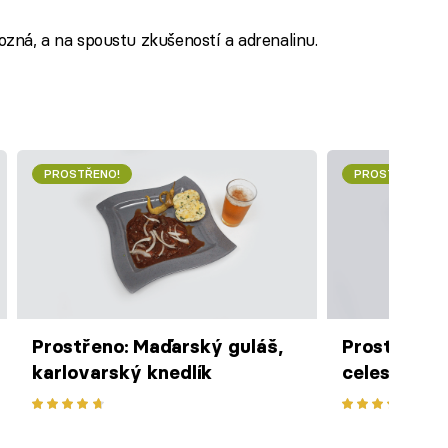
 pozná, a na spoustu zkušeností a adrenalinu.
PROSTŘENO!
PROSTŘENO!
Prostřeno: Maďarský guláš,
Prostřeno: 
karlovarský knedlík
celestýnsk
játrovými k