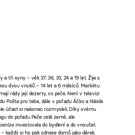
 tři syny – věk 37, 36, 33, 24 a 19 let. Žije s
ou dvou vnuků – 14 let a 6 měsíců. Markétu
mají rády její dezerty, co peče. Není v televizi
 Pošta pro tebe, dále v pořadu Áčko a hlásila
e účast si nakonec rozmysleli. Díky svému
ingu do pořadu Peče celá země, ale
peníze investovala do bydlení a do vnoučat.
ů – každý si ho pak odnese domů jako dárek.