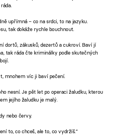
 ráda.
dně upřímná – co na srdci, to na jazyku.
esu, tak dokáže rychle bouchnout.
 dortů, zákusků, dezertů a cukroví. Baví jí
na, tak ráda čte kriminálky podle skutečných
bojí.
st, mnohem víc ji baví pečení.
oho nesní. Je pět let po operaci žaludku, kterou
em jejího žaludku je malý.
dy nebo červy.
ení to, co chceš, ale to, co vydržíš.“