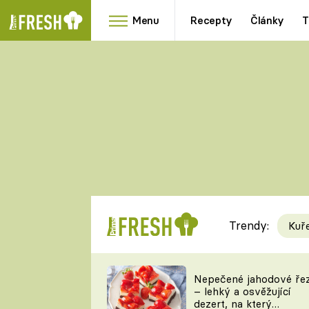
Menu
Recepty
Články
T
Oblíbené
Přílohy
recepty
HRANOLKY
HOUBY
KNEDLÍKY
DÝNĚ
KAŠE
RYCHLOVKY
Trendy:
Kuř
Populární
Videorecept
Nepečené jahodové ře
– lehký a osvěžující
kuchaři
dezert, na který
TEĎ VAŘÍ ŠÉF!