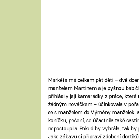
Markéta má celkem pět dětí – dvě dcery a
manželem Martinem a je pyšnou babičk
přihlásily její kamarádky z práce, které 
žádným nováčkem – účinkovala v pořadu
se s manželem do Výměny manželek, al
koníčku, pečení, se účastnila také cast
nepostoupila. Pokud by vyhrála, tak by 
Jako zábavu si připraví zdobení dortík