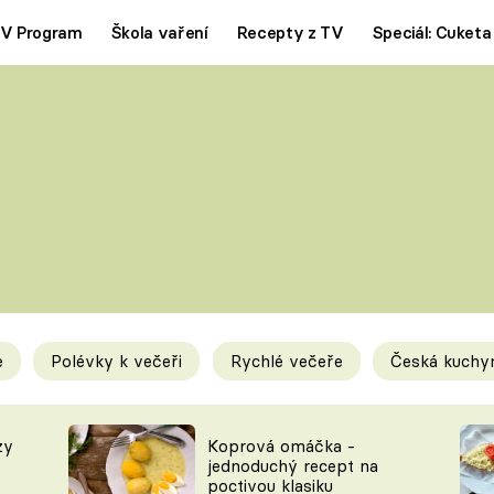
V Program
Škola vaření
Recepty z TV
Speciál: Cuketa
Polévky
Saláty
ČESKÁ KLASIKA
TĚSTOVIN
SILNÉ VÝVARY
SLADKÉ
KRÉMOVÉ
BEZMASÁ J
e
Polévky k večeři
Rychlé večeře
Česká kuchy
y
Tipy a triky
Novink
zy
Koprová omáčka -
jednoduchý recept na
poctivou klasiku
KAM ZA JÍDLEM
BLOG