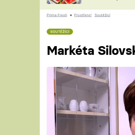
nepotřebujete troubu
ZDENĚK
ČESKO NA TALÍŘI
POHLREICH
Prima Fresh
■
Prostřeno!
Soutěžící
KAROLÍNA,
JAROSLAV SAPÍK
DOMÁCÍ
SOUTĚŽÍCÍ
KUCHAŘKA
KAROLÍNA
KAMBERSKÁ
Markéta Silovs