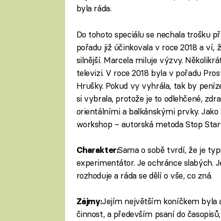
byla ráda.
Do tohoto speciálu se nechala trošku 
pořadu již účinkovala v roce 2018 a ví, 
silnější. Marcela miluje výzvy. Několikr
televizi. V roce 2018 byla v pořadu Pro
Hrušky. Pokud vy vyhrála, tak by peníz
si vybrala, protože je to odlehčené, zdr
orientálními a balkánskými prvky. Jako
workshop – autorská metoda Stop Start
Sama o sobě tvrdí, že je typ
Charakter:
experimentátor. Je ochránce slabých. Je 
rozhoduje a ráda se dělí o vše, co zná.
Jejím největším koníčkem byla al
Zájmy:
činnost, a především psaní do časopisů, 