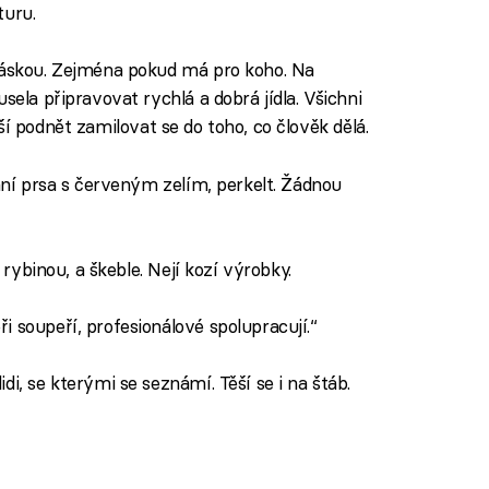
turu.
 láskou. Zejména pokud má pro koho. Na
sela připravovat rychlá a dobrá jídla. Všichni
lepší podnět zamilovat se do toho, co člověk dělá.
chní prsa s červeným zelím, perkelt. Žádnou
t rybinou, a škeble. Nejí kozí výrobky.
i soupeří, profesionálové spolupracují.“
idi, se kterými se seznámí. Těší se i na štáb.