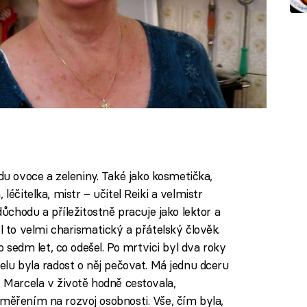
 ovoce a zeleniny. Také jako kosmetička,
léčitelka, mistr – učitel Reiki a velmistr
důchodu a příležitostně pracuje jako lektor a
l to velmi charismatický a přátelský člověk.
ro sedm let, co odešel. Po mrtvici byl dva roky
celu byla radost o něj pečovat. Má jednu dceru
. Marcela v životě hodně cestovala,
aměřením na rozvoj osobnosti. Vše, čím byla,