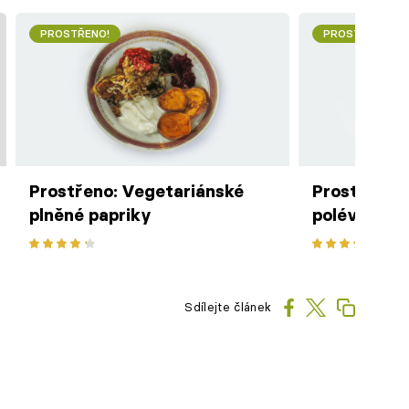
PROSTŘENO!
PROSTŘENO!
Prostřeno: Vegetariánské
Prostřeno: 
plněné papriky
polévka
Sdílejte článek