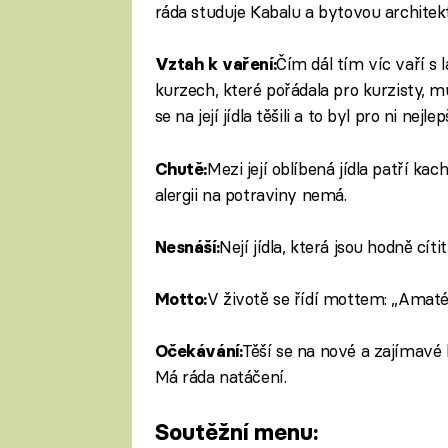
ráda studuje Kabalu a bytovou architek
Čím dál tím víc vaří s
Vztah k vaření:
kurzech, které pořádala pro kurzisty, mu
se na její jídla těšili a to byl pro ni nej
Mezi její oblíbená jídla patří ka
Chutě:
alergii na potraviny nemá.
Nejí jídla, která jsou hodně cíti
Nesnáší:
V životě se řídí mottem: „Amatéř
Motto:
Těší se na nové a zajímavé l
Očekávání:
Má ráda natáčení.
Soutěžní menu: