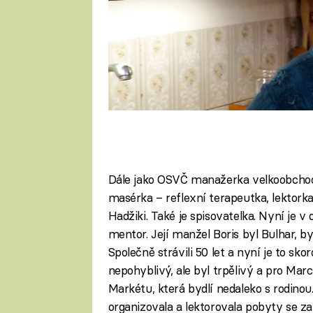
Dále jako OSVČ manažerka velkoobchodu
masérka – reflexní terapeutka, lektorka, 
Hadžiki. Také je spisovatelka. Nyní je v 
mentor. Její manžel Boris byl Bulhar, by
Společně strávili 50 let a nyní je to sko
nepohyblivý, ale byl trpělivý a pro Mar
Markétu, která bydlí nedaleko s rodinou
organizovala a lektorovala pobyty se z