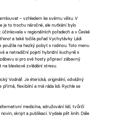
přemlouvat – vzhledem ke svému věku. V
že je to trochu náročné, ale nutkání bylo
át účinkovala v regionálních pořadech a v České
střeno! a také točila pořad Vychytávky Ládi
e použila na hezký pobyt s rodinou. Toto menu
avé a netradiční pojetí hybridní kuchyně s
 zábavu si pro své hosty připraví zábavný
 na bleskové zvládání stresu.
ický Vodnář. Je éterická, originální, odvážný
přímá, flexibilní a má ráda lidi. Rychle se
ternativní medicína, sdružování lidí, tvůrčí
novin, skript a publikací. Vydala pět knih. Dále