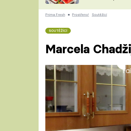
nepotřebujete troubu
ZDENĚK
ČESKO NA TALÍŘI
POHLREICH
Prima Fresh
■
Prostřeno!
Soutěžící
KAROLÍNA,
JAROSLAV SAPÍK
DOMÁCÍ
SOUTĚŽÍCÍ
KUCHAŘKA
KAROLÍNA
KAMBERSKÁ
Marcela Chadži
Fa
Marcela má 74 let, vystudoval
psychoterapeutickou fakultu. P
kreslička, projektantka, revizn
zařízení.