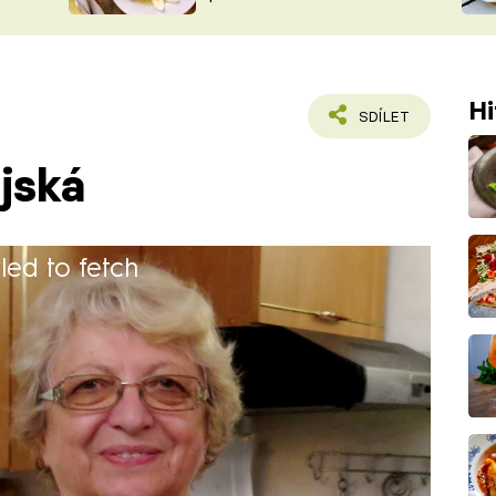
ŠÉFREDAK
VYCHYTÁVKY
SOUTĚŽ FR
NA NÁKUPECH
ČASOPIS
Hi
SDÍLET
jská
iled to fetch
a průmyslovou školu a
racovala v administrativě, jako
í technička, inspektorka technických