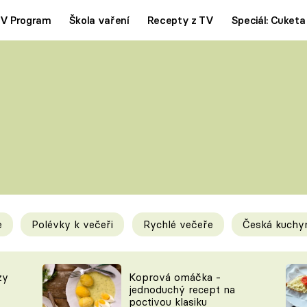
V Program
Škola vaření
Recepty z TV
Speciál: Cuketa
Polévky
Saláty
ČESKÁ KLASIKA
TĚSTOVIN
SILNÉ VÝVARY
SLADKÉ
KRÉMOVÉ
BEZMASÁ J
e
Polévky k večeři
Rychlé večeře
Česká kuchy
y
Tipy a triky
Novink
zy
Koprová omáčka -
jednoduchý recept na
poctivou klasiku
KAM ZA JÍDLEM
BLOG