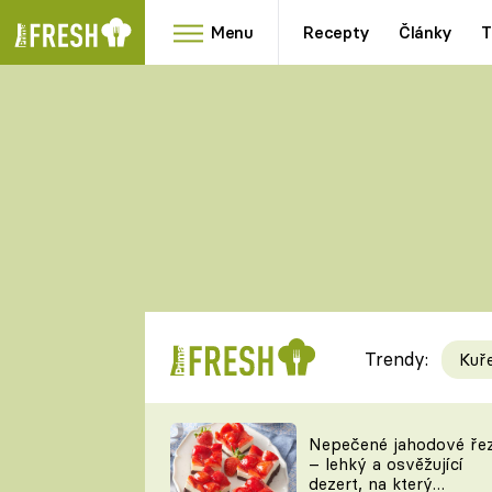
Menu
Recepty
Články
T
Oblíbené
Přílohy
recepty
HRANOLKY
HOUBY
KNEDLÍKY
DÝNĚ
KAŠE
RYCHLOVKY
Trendy:
Kuř
Populární
Videorecept
Nepečené jahodové ře
– lehký a osvěžující
kuchaři
dezert, na který
TEĎ VAŘÍ ŠÉF!