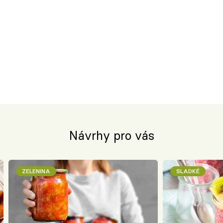
Návrhy pro vás
ZELENINA
SLADKÉ