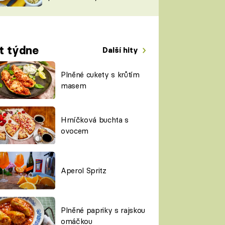
TORKY
ESH
t týdne
Další hity
Plněné cukety s krůtím
masem
Hrníčková buchta s
ovocem
Aperol Spritz
Plněné papriky s rajskou
omáčkou