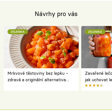
Návrhy pro vás
ZELENINA
ZELENINA
Mrkvové těstoviny bez lepku –
Zavařené lečo
zdravá a originální alternativa
jak uchovat l
klasiky