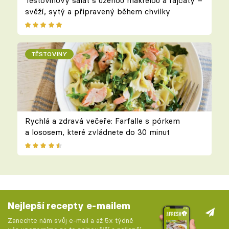
Těstovinový salát s uzenou makrelou a rajčaty –
svěží, sytý a připravený během chvilky
TĚSTOVINY
Rychlá a zdravá večeře: Farfalle s pórkem
a lososem, které zvládnete do 30 minut
Nejlepší recepty e-mailem
Zanechte nám svůj e-mail a až 5x týdně