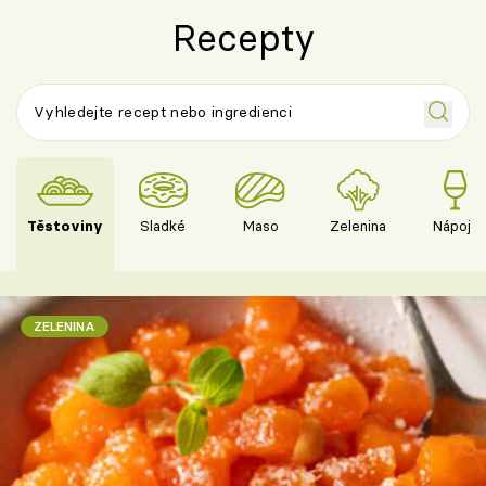
Recepty
Těstoviny
Sladké
Maso
Zelenina
Nápoje
ZELENINA