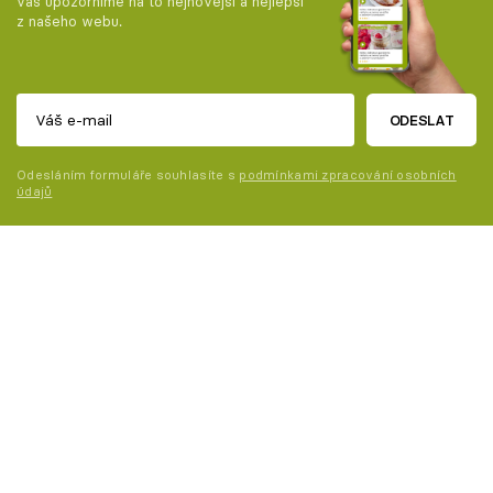
vás upozorníme na to nejnovější a nejlepší
z našeho webu.
ODESLAT
Odesláním formuláře souhlasíte s
podmínkami zpracování osobních
údajů