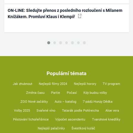
ON-LINE: Sledujte přenos z posledního rozloučení s Milanem
Knížákem. Promluví Klaus i Klempíř
Populární témata
Jak zhubnout
Nejlepší filmy 2024
Nejlepší horory
TV program
Změna času
Partie
Počasí
Kdy budou volby
ZOO Nové začátky
Auto – katalog
7 pádů Honzy Dědka
Volby 2025
Svařené víno
Tatarák podle Pohlreicha
Aloe vera
Pěstování lichořeřišnice
Výpočet ascendentu
Tvarohové knedlíky
Nejlepší palačinky
Švestkový koláč