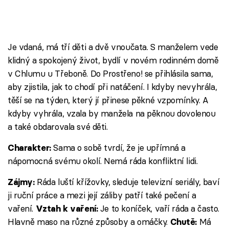
Je vdaná, má tří děti a dvě vnoučata. S manželem vede
klidný a spokojený život, bydlí v novém rodinném domě
v Chlumu u Třeboně. Do Prostřeno! se přihlásila sama,
aby zjistila, jak to chodí při natáčení. I kdyby nevyhrála,
těší se na týden, který jí přinese pěkné vzpomínky. A
kdyby vyhrála, vzala by manžela na pěknou dovolenou
a také obdarovala své děti.
Sama o sobě tvrdí, že je upřímná a
Charakter:
nápomocná svému okolí. Nemá ráda konfliktní lidi.
Ráda luští křížovky, sleduje televizní seriály, baví
Zájmy:
ji ruční práce a mezi její záliby patří také pečení a
vaření.
Je to koníček, vaří ráda a často.
Vztah k vaření:
Hlavně maso na různé způsoby a omáčky.
Má
Chutě: