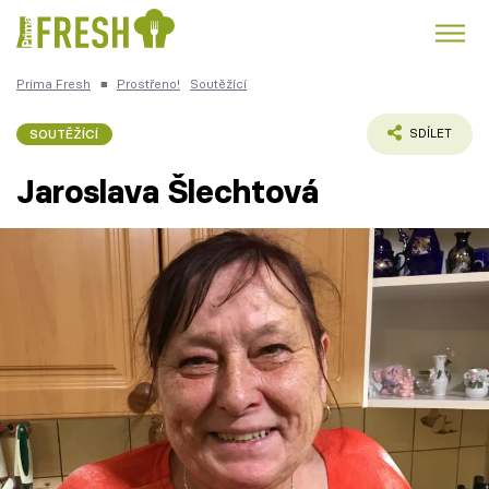
Prima Fresh
■
Prostřeno!
Soutěžící
Kuře
Polévky k večeři
Rychlé večeře
Trendy:
SOUTĚŽÍCÍ
SDÍLET
Česká kuchyně
Čokoláda
Jaroslava Šlechtová
Témata
Recepty
Články
TV Program