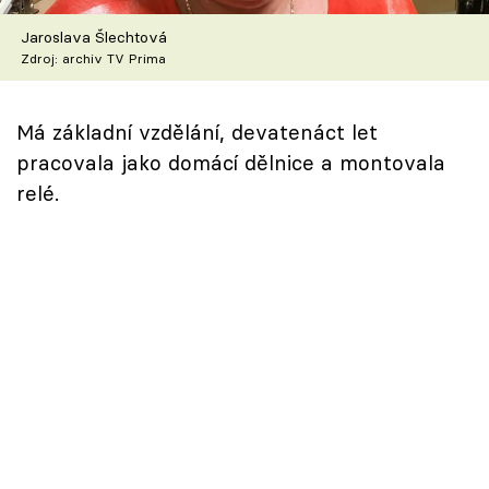
Škola vaření
Jaroslava Šlechtová
Zdroj: archiv TV Prima
Recepty z TV
Speciál: Cuketa
Má základní vzdělání, devatenáct let
pracovala jako domácí dělnice a montovala
Těhotnej kuchař
relé.
Sledujte prima+
Přihlášení
Sledujte nás