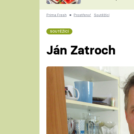
nepotřebujete troubu
ZDENĚK
ČESKO NA TALÍŘI
POHLREICH
Prima Fresh
■
Prostřeno!
Soutěžící
KAROLÍNA,
JAROSLAV SAPÍK
DOMÁCÍ
SOUTĚŽÍCÍ
KUCHAŘKA
KAROLÍNA
KAMBERSKÁ
Ján Zatroch