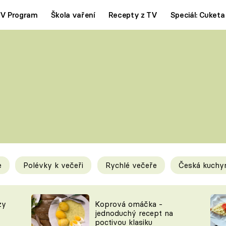
V Program
Škola vaření
Recepty z TV
Speciál: Cuketa
Polévky
Saláty
ČESKÁ KLASIKA
TĚSTOVIN
SILNÉ VÝVARY
SLADKÉ
KRÉMOVÉ
BEZMASÁ J
e
Polévky k večeři
Rychlé večeře
Česká kuchy
y
Tipy a triky
Novink
zy
Koprová omáčka -
jednoduchý recept na
poctivou klasiku
KAM ZA JÍDLEM
BLOG