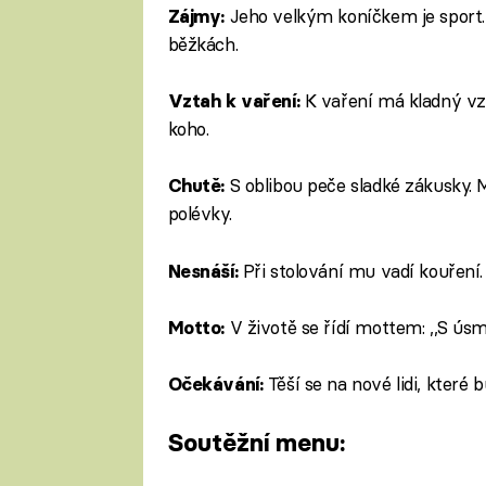
Jeho velkým koníčkem je sport. 
Zájmy:
běžkách.
K vaření má kladný vzta
Vztah k vaření:
koho.
S oblibou peče sladké zákusky.
Chutě:
polévky.
Při stolování mu vadí kouření.
Nesnáší:
V životě se řídí mottem: ,,S ús
Motto:
Těší se na nové lidi, které
Očekávání:
Soutěžní menu: