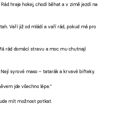
Rád hraje hokej, chodí běhat a v zimě jezdí na
h. Vaří již od mládí a vaří rád, pokud má pro
 Má rád domácí stravu a moc mu chutnají
 Nejí syrové maso – tatarák a krvavé bifteky.
měvem jde všechno lépe.‘‘
 bude mít možnost potkat.