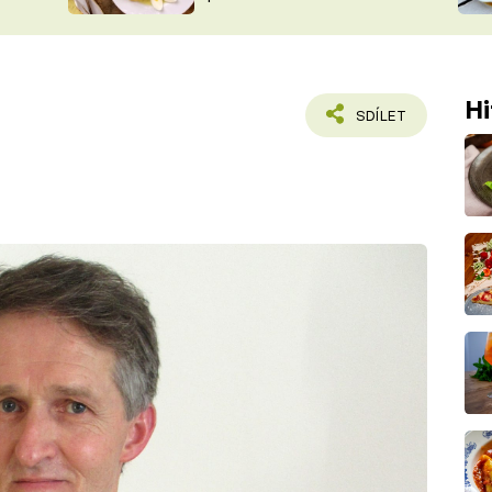
ŠÉFREDAK
VYCHYTÁVKY
SOUTĚŽ FR
NA NÁKUPECH
ČASOPIS
Hi
SDÍLET