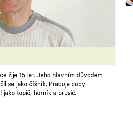
ice žije 15 let. Jeho hlavním důvodem
il se jako číšník. Pracuje coby
jako topič, horník a brusič.