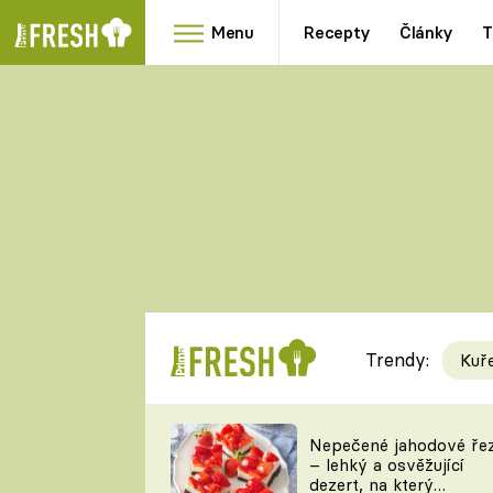
Menu
Recepty
Články
T
Oblíbené
Přílohy
recepty
HRANOLKY
HOUBY
KNEDLÍKY
DÝNĚ
KAŠE
RYCHLOVKY
Trendy:
Kuř
Populární
Videorecept
Nepečené jahodové ře
– lehký a osvěžující
kuchaři
dezert, na který
TEĎ VAŘÍ ŠÉF!