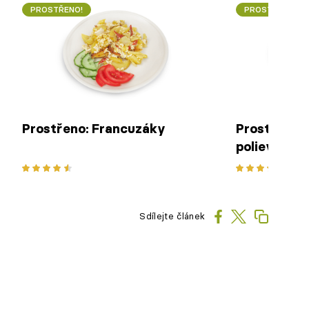
PROSTŘENO!
PROSTŘENO!
Prostřeno: Francuzáky
Prostřeno:
polievka s
rezancami
Sdílejte článek