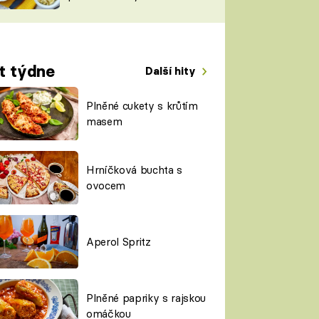
TORKY
ESH
t týdne
Další hity
Plněné cukety s krůtím
masem
Hrníčková buchta s
ovocem
Aperol Spritz
Plněné papriky s rajskou
omáčkou