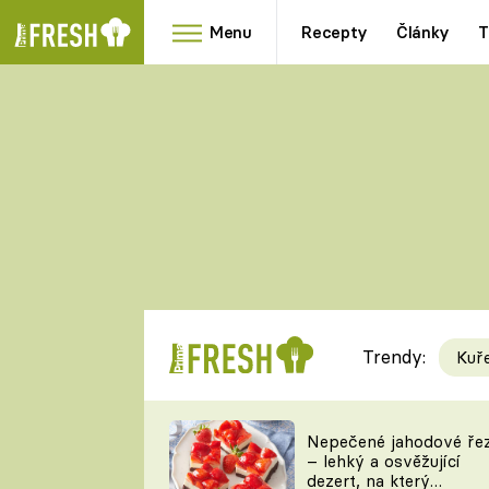
Menu
Recepty
Články
T
Oblíbené
Přílohy
recepty
HRANOLKY
HOUBY
KNEDLÍKY
DÝNĚ
KAŠE
RYCHLOVKY
Trendy:
Kuř
Populární
Videorecept
Nepečené jahodové ře
– lehký a osvěžující
kuchaři
dezert, na který
TEĎ VAŘÍ ŠÉF!