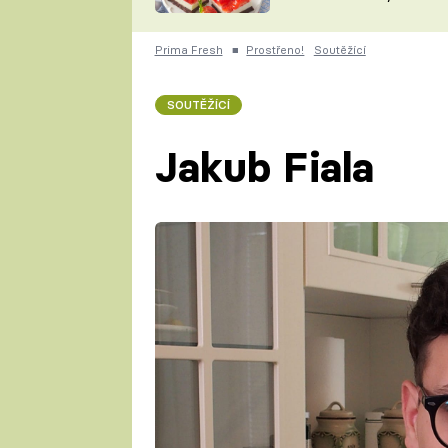
nepotřebujete troubu
ZDENĚK
ČESKO NA TALÍŘI
POHLREICH
Prima Fresh
■
Prostřeno!
Soutěžící
KAROLÍNA,
JAROSLAV SAPÍK
DOMÁCÍ
SOUTĚŽÍCÍ
KUCHAŘKA
KAROLÍNA
KAMBERSKÁ
Jakub Fiala