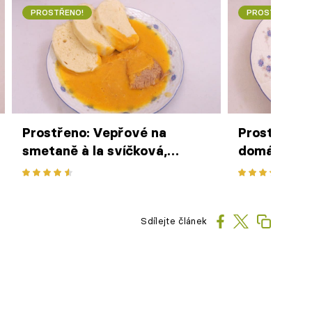
PROSTŘENO!
PROSTŘENO!
Prostřeno: Vepřové na
Prostřeno: 
smetaně à la svíčková,
domácími n
houskový knedlík
Sdílejte článek