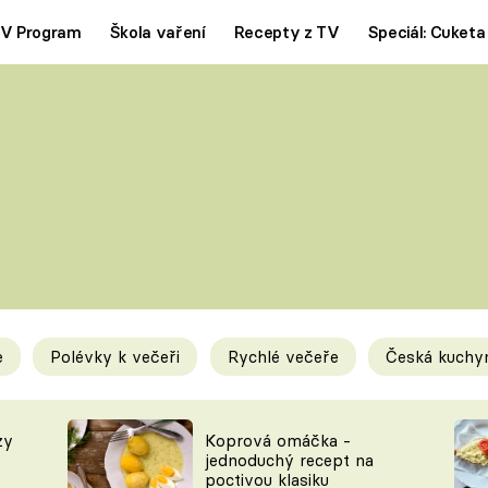
V Program
Škola vaření
Recepty z TV
Speciál: Cuketa
Polévky
Saláty
ČESKÁ KLASIKA
TĚSTOVIN
SILNÉ VÝVARY
SLADKÉ
KRÉMOVÉ
BEZMASÁ J
e
Polévky k večeři
Rychlé večeře
Česká kuchy
y
Tipy a triky
Novink
zy
Koprová omáčka -
jednoduchý recept na
poctivou klasiku
KAM ZA JÍDLEM
BLOG