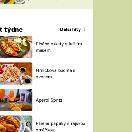
TORKY
ESH
t týdne
Další hity
Plněné cukety s krůtím
masem
Hrníčková buchta s
ovocem
Aperol Spritz
Plněné papriky s rajskou
omáčkou