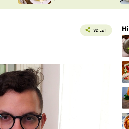
ŠÉFREDAK
VYCHYTÁVKY
SOUTĚŽ FR
NA NÁKUPECH
ČASOPIS
Hi
SDÍLET