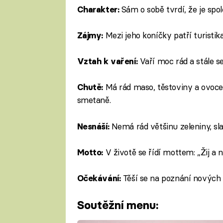
Sám o sobě tvrdí, že je spol
Charakter:
Mezi jeho koníčky patří turistika
Zájmy:
Vaří moc rád a stále se
Vztah k vaření:
Má rád maso, těstoviny a ovoce. 
Chutě:
smetaně.
Nemá rád většinu zeleniny, sla
Nesnáší:
V životě se řídí mottem: „Žij a n
Motto:
Těší se na poznání nových l
Očekávání:
Soutěžní menu: