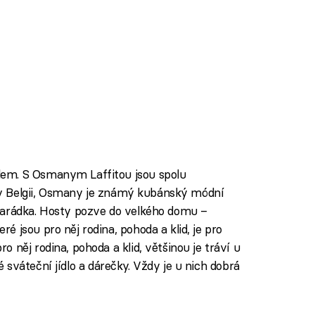
em. S Osmanym Laffitou jsou spolu
li v Belgii, Osmany je známý kubánský módní
marádka. Hosty pozve do velkého domu –
 jsou pro něj rodina, pohoda a klid, je pro
 něj rodina, pohoda a klid, většinou je tráví u
bré sváteční jídlo a dárečky. Vždy je u nich dobrá