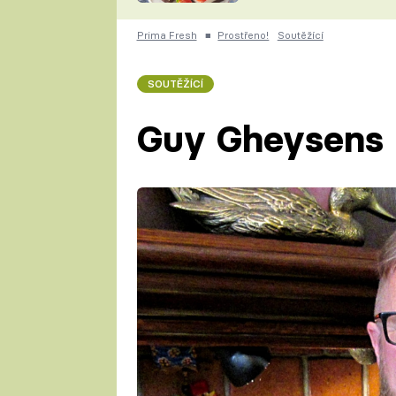
nepotřebujete troubu
ZDENĚK
ČESKO NA TALÍŘI
Prima Fresh
■
Prostřeno!
Soutěžící
POHLREICH
KAROLÍNA,
JAROSLAV SAPÍK
DOMÁCÍ
SOUTĚŽÍCÍ
KUCHAŘKA
KAROLÍNA
Guy Gheysens
KAMBERSKÁ