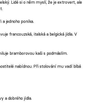
elský. Lidé si o něm myslí, že je extrovert, ale
t.
i a jednoho poníka.
avuje francouzská, italská a belgická jídla. V
miluje bramborovou kaši s podmáslím.
ostitelé nabídnou. Při stolování mu vadí blbá
y a dobrého jídla.