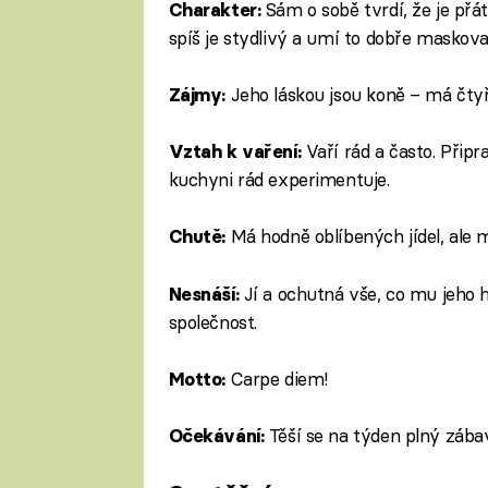
Sám o sobě tvrdí, že je přát
Charakter:
spíš je stydlivý a umí to dobře maskova
Jeho láskou jsou koně – má čtyř
Zájmy:
Vaří rád a často. Připr
Vztah k vaření:
kuchyni rád experimentuje.
Má hodně oblíbených jídel, ale 
Chutě:
Jí a ochutná vše, co mu jeho h
Nesnáší:
společnost.
Carpe diem!
Motto:
Těší se na týden plný zábav
Očekávání: