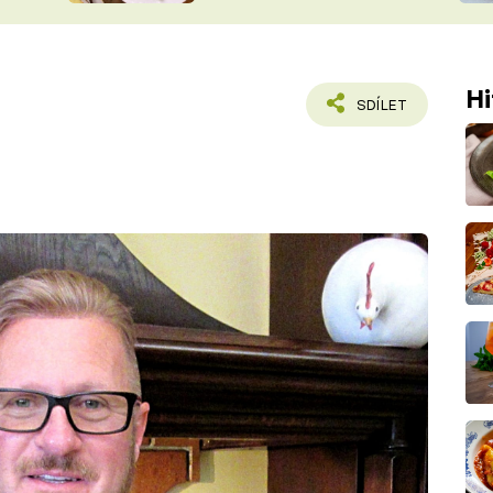
ŠÉFREDAK
VYCHYTÁVKY
SOUTĚŽ FR
NA NÁKUPECH
Hi
ČASOPIS
SDÍLET