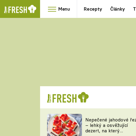
Menu
Recepty
Články
T
Oblíbené
Přílohy
recepty
HRANOLKY
HOUBY
KNEDLÍKY
DÝNĚ
KAŠE
RYCHLOVKY
Nepečené jahodové ře
Populární
Videorecept
– lehký a osvěžující
kuchaři
dezert, na který
TEĎ VAŘÍ ŠÉF!