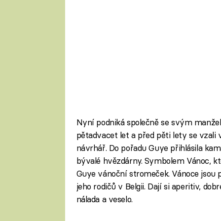
Nyní podniká společně se svým manžel
pětadvacet let a před pěti lety se vza
návrhář. Do pořadu Guye přihlásila ka
bývalé hvězdárny. Symbolem Vánoc, které
Guye vánoční stromeček. Vánoce jsou pro
jeho rodičů v Belgii. Dají si aperitiv, do
nálada a veselo.