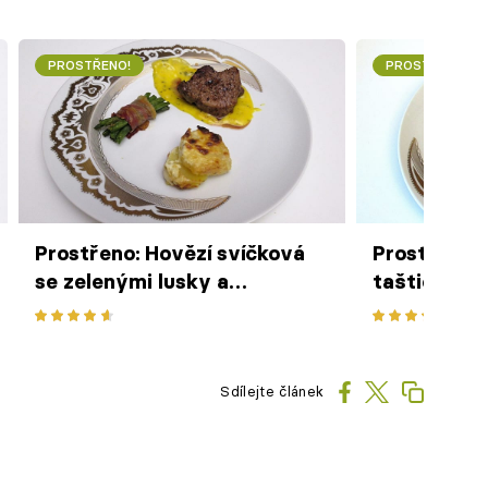
PROSTŘENO!
PROSTŘENO!
Prostřeno: Hovězí svíčková
Prostřeno: 
se zelenými lusky a
taštička
gratinovanými bramborami
Sdílejte článek