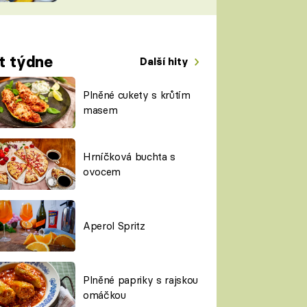
TORKY
ESH
t týdne
Další hity
Plněné cukety s krůtím
masem
Hrníčková buchta s
ovocem
Aperol Spritz
Plněné papriky s rajskou
omáčkou