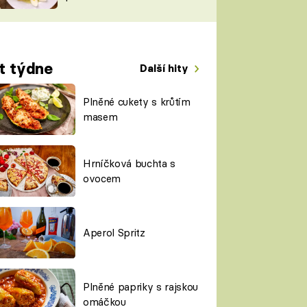
TORKY
ESH
t týdne
Další hity
Plněné cukety s krůtím
masem
Hrníčková buchta s
ovocem
Aperol Spritz
Plněné papriky s rajskou
omáčkou