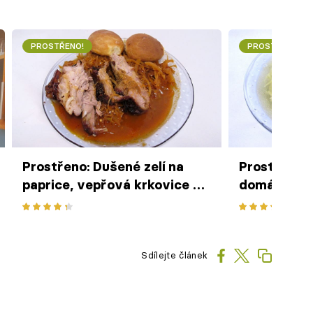
PROSTŘENO!
PROSTŘENO!
Prostřeno: Dušené zelí na
Prostřeno: 
paprice, vepřová krkovice na
domácími n
bylinkách, chlupaté knedlíky
játrovými k
Sdílejte článek