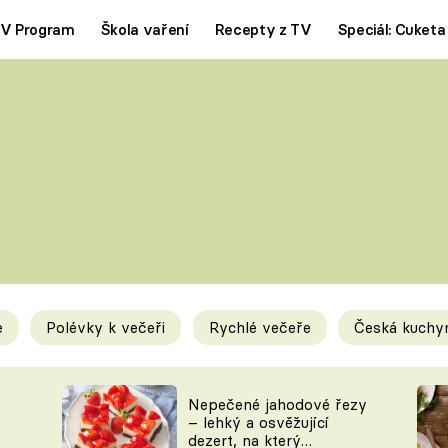
V Program
Škola vaření
Recepty z TV
Speciál: Cuketa
Polévky
Saláty
ČESKÁ KLASIKA
TĚSTOVIN
SILNÉ VÝVARY
SLADKÉ
KRÉMOVÉ
BEZMASÁ J
e
Polévky k večeři
Rychlé večeře
Česká kuchy
y
Tipy a triky
Novink
Nepečené jahodové řezy
– lehký a osvěžující
dezert, na který
KAM ZA JÍDLEM
BLOG