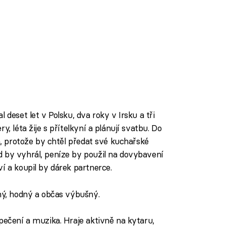
 deset let v Polsku, dva roky v Irsku a tři
, léta žije s přítelkyní a plánují svatbu. Do
ám, protože by chtěl předat své kuchařské
 by vyhrál, peníze by použil na dovybavení
í a koupil by dárek partnerce.
dný, hodný a občas výbušný.
 pečení a muzika. Hraje aktivně na kytaru,