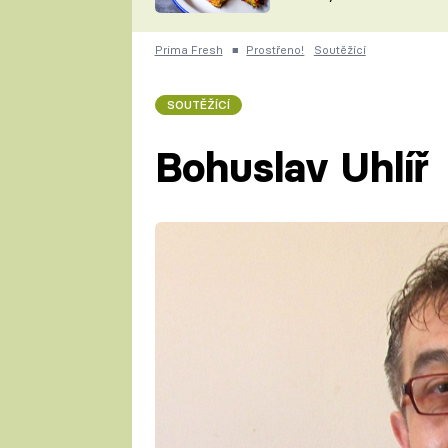
skvělý způsob, jak
ZDENĚK
zpracovat přerostlé
ČESKO NA TALÍŘI
cukety
POHLREICH
Prima Fresh
■
Prostřeno!
Soutěžící
KAROLÍNA,
JAROSLAV SAPÍK
DOMÁCÍ
SOUTĚŽÍCÍ
KUCHAŘKA
KAROLÍNA
KAMBERSKÁ
Bohuslav Uhlíř