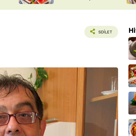
nepotřebujete troubu
ŠÉFREDAK
VYCHYTÁVKY
SOUTĚŽ FR
NA NÁKUPECH
ČASOPIS
Hi
SDÍLET