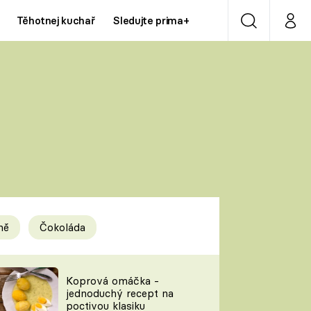
Těhotnej kuchař
Sledujte prima+
Vyhledávání
Můj p
Prima+
Y
CNN Prima NEWS
Prima ZOOM
ÍDLA
Prima LIVING
Prima Ženy
ně
Čokoláda
Prima LAJK
y
Koprová omáčka -
jednoduchý recept na
Sledujte nás
poctivou klasiku