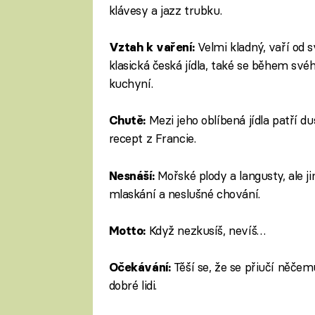
klávesy a jazz trubku.
Velmi kladný, vaří od s
Vztah k vaření:
klasická česká jídla, také se během své
kuchyní.
Mezi jeho oblíbená jídla patří du
Chutě:
recept z Francie.
Mořské plody a langusty, ale ji
Nesnáší:
mlaskání a neslušné chování.
Když nezkusíš, nevíš…
Motto:
Těší se, že se přiučí něče
Očekávání:
dobré lidi.