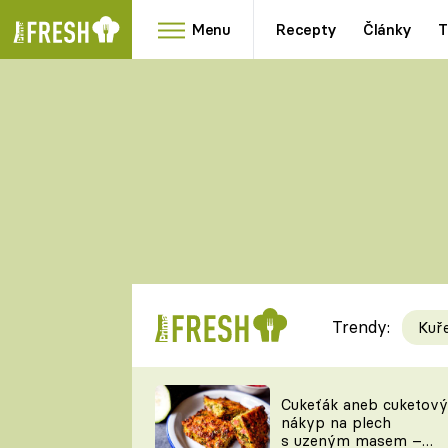
Menu
Recepty
Články
T
Oblíbené
Přílohy
recepty
HRANOLKY
HOUBY
KNEDLÍKY
DÝNĚ
KAŠE
RYCHLOVKY
Trendy:
Kuř
Populární
Videorecept
Cukeťák aneb cuketový
nákyp na plech
kuchaři
s uzeným masem –
TEĎ VAŘÍ ŠÉF!