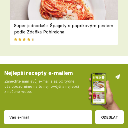
Super jednoduše: Špagety s paprikovým pestem
podle Zdeňka Pohlreicha
Nejlepší recepty e-mailem
Zanechte nám svůj e-mail a až 5x týdně
vás upozorníme na to nejnovější a nejlepší
z našeho webu.
ODESLAT