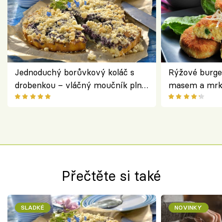
Jednoduchý borůvkový koláč s
Rýžové burge
drobenkou – vláčný moučník plný
masem a mrk
ovoce
salátem – leh
Přečtěte si také
SLADKÉ
NOVINKY