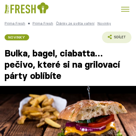
Prima Fresh
■
Prima Fresh
Články ze světa vaření
Novinky
Kuře
Polévky k večeři
Rychlé večeře
Trendy:
NOVINKY
SDÍLET
Česká kuchyně
Čokoláda
Bulka, bagel, ciabatta…
pečivo, které si na grilovací
párty oblíbíte
Témata
Recepty
Články
TV Program