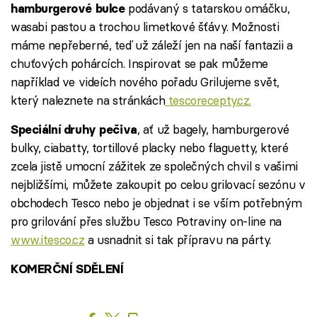
podávaný s tatarskou omáčku,
hamburgerové bulce
wasabi pastou a trochou limetkové šťávy. Možnosti
máme nepřeberné, teď už záleží jen na naší fantazii a
chuťových pohárcích. Inspirovat se pak můžeme
například ve videích nového pořadu Grilujeme svět,
který naleznete na stránkách
tescorecepty.cz.
, ať už bagely, hamburgerové
Speciální druhy pečiva
bulky, ciabatty, tortillové placky nebo flaguetty, které
zcela jistě umocní zážitek ze společných chvil s vašimi
nejbližšími, můžete zakoupit po celou grilovací sezónu v
obchodech Tesco nebo je objednat i se vším potřebným
pro grilování přes službu Tesco Potraviny on-line na
www.itesco.cz
a usnadnit si tak přípravu na párty.
KOMERČNÍ SDĚLENÍ