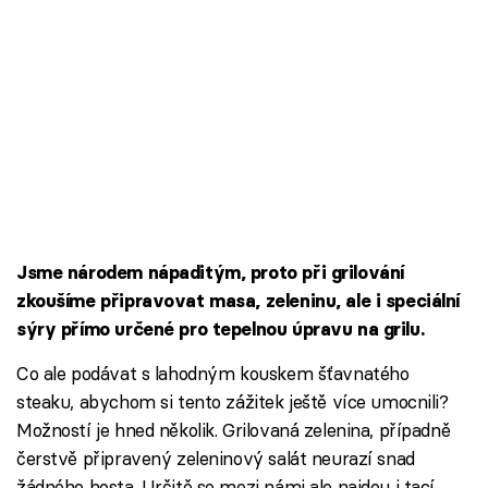
Jsme národem nápaditým, proto při grilování
zkoušíme připravovat masa, zeleninu, ale i speciální
sýry přímo určené pro tepelnou úpravu na grilu.
Co ale podávat s lahodným kouskem šťavnatého
steaku, abychom si tento zážitek ještě více umocnili?
Možností je hned několik. Grilovaná zelenina, případně
čerstvě připravený zeleninový salát neurazí snad
žádného hosta. Určitě se mezi námi ale najdou i tací,