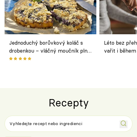
Jednoduchý borůvkový koláč s
Léto bez přeh
drobenkou – vláčný moučník plný
vařit i během
ovoce
Recepty