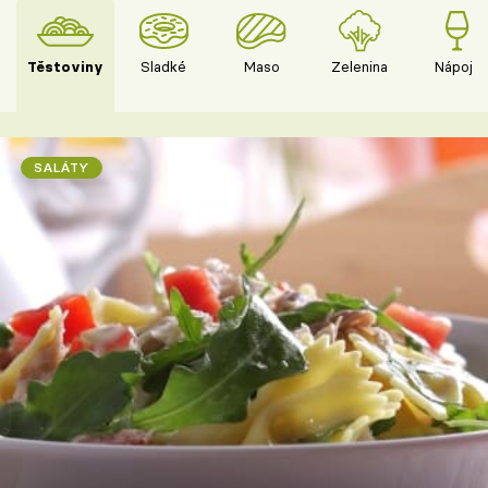
Těstoviny
Sladké
Maso
Zelenina
Nápoje
SALÁTY