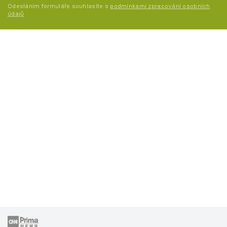
Odesláním formuláře souhlasíte s
podmínkami zpracování osobních
údajů