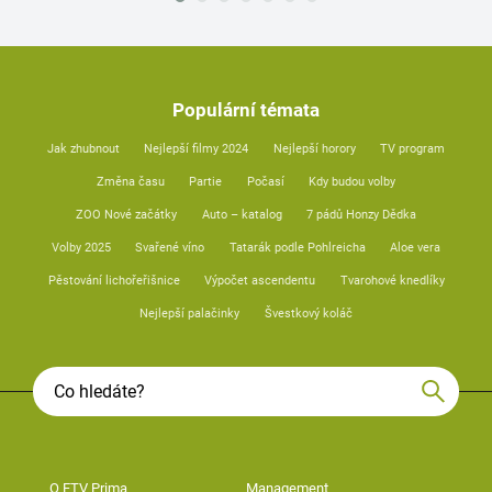
Populární témata
Jak zhubnout
Nejlepší filmy 2024
Nejlepší horory
TV program
Změna času
Partie
Počasí
Kdy budou volby
ZOO Nové začátky
Auto – katalog
7 pádů Honzy Dědka
Volby 2025
Svařené víno
Tatarák podle Pohlreicha
Aloe vera
Pěstování lichořeřišnice
Výpočet ascendentu
Tvarohové knedlíky
Nejlepší palačinky
Švestkový koláč
O FTV Prima
Management