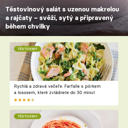
Těstovinový salát s uzenou makrelou
a rajčaty – svěží, sytý a připravený
během chvilky
TĚSTOVINY
Rychlá a zdravá večeře: Farfalle s pórkem
a lososem, které zvládnete do 30 minut
TĚSTOVINY