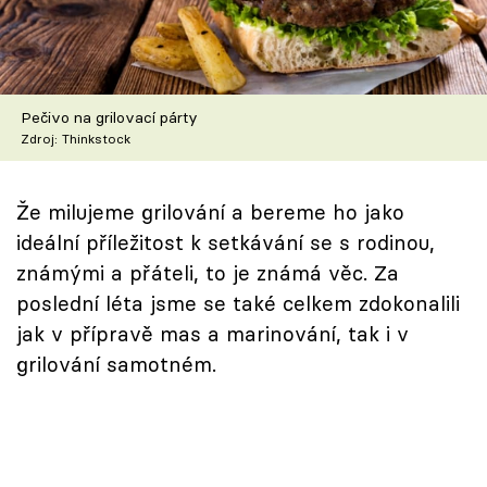
Škola vaření
Recepty z TV
Pečivo na grilovací párty
Speciál: Cuketa
Zdroj: Thinkstock
Těhotnej kuchař
Že milujeme grilování a bereme ho jako
Sledujte prima+
ideální příležitost k setkávání se s rodinou,
známými a přáteli, to je známá věc. Za
Přihlášení
poslední léta jsme se také celkem zdokonalili
jak v přípravě mas a marinování, tak i v
grilování samotném.
Sledujte nás