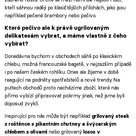
kteří sáhnou raději po klasičtějších přílohách, jako jsou
například pečené brambory nebo pečivo.
Které pečivo ale k právě ugrilovaným
delikatesám vybrat, a máme vlastně z čeho
vybírat?
Donedávna bychom v obchodech sáhli po klasickém
chlebu, možná francouzské bagetě, v nejzazším případě
i po našem českém rohlíku. Dnes ale žijeme v době
reagující na podněty spotřebitelů a nové trendy. Na
pultech obchodů proto nacházíme zboží, které nás
přímo vybízí připravovat pokrmy jinak, než jsme byli
doposud zvyklí.
Inspirující pro nás může být například
grilovaný steak
z roštěnce s pikantním chutney a švýcarským
nebo grilovaný
chlebem s olivami
losos v