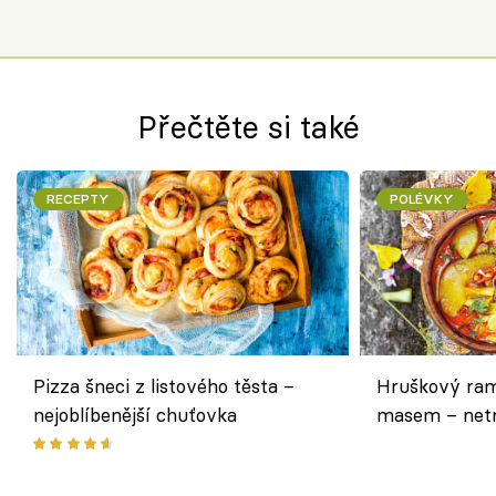
Přečtěte si také
RECEPTY
POLÉVKY
Pizza šneci z listového těsta –
Hruškový ram
nejoblíbenější chuťovka
masem – netr
asijském styl