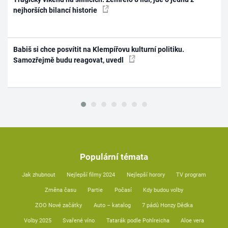
nejhorších bilancí historie
Babiš si chce posvítit na Klempířovu kulturní politiku.
Samozřejmě budu reagovat, uvedl
Populární témata
Jak zhubnout
Nejlepší filmy 2024
Nejlepší horory
TV program
Změna času
Partie
Počasí
Kdy budou volby
ZOO Nové začátky
Auto – katalog
7 pádů Honzy Dědka
Volby 2025
Svařené víno
Tatarák podle Pohlreicha
Aloe vera