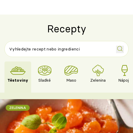
Recepty
Těstoviny
Sladké
Maso
Zelenina
Nápoje
ZELENINA