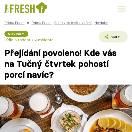
Prima Fresh
■
Prima Fresh
Články ze světa vaření
Novinky
Kuře
Polévky k večeři
Rychlé večeře
Trendy:
NOVINKY
SDÍLET
Jídlo a radost / Ambiente
Česká kuchyně
Čokoláda
Přejídání povoleno! Kde vás
na Tučný čtvrtek pohostí
porcí navíc?
Témata
Recepty
Články
TV Program