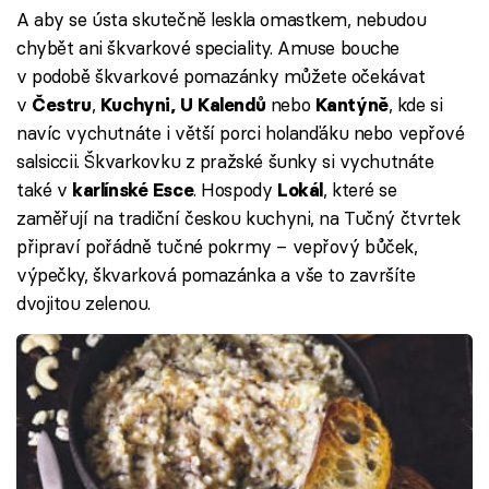
A aby se ústa skutečně leskla omastkem, nebudou
chybět ani škvarkové speciality. Amuse bouche
v podobě škvarkové pomazánky můžete očekávat
v
,
nebo
, kde si
Čestru
Kuchyni, U Kalendů
Kantýně
navíc vychutnáte i větší porci holanďáku nebo vepřové
salsiccii. Škvarkovku z pražské šunky si vychutnáte
také v
. Hospody
, které se
karlínské Esce
Lokál
zaměřují na tradiční českou kuchyni, na Tučný čtvrtek
připraví pořádně tučné pokrmy – vepřový bůček,
výpečky, škvarková pomazánka a vše to završíte
dvojitou zelenou.