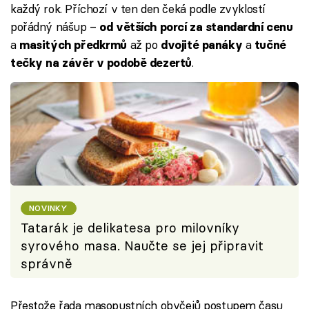
každý rok. Příchozí v ten den čeká podle zvyklostí
pořádný nášup –
od větších porcí za standardní cenu
a
až po
a
masitých předkrmů
dvojité panáky
tučné
.
tečky na závěr v podobě dezertů
NOVINKY
Tatarák je delikatesa pro milovníky
syrového masa. Naučte se jej připravit
správně
Přestože řada masopustních obyčejů postupem času