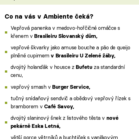
Co na vás v Ambiente čeká?
Vepřová panenka v medovo-hořčičné omáčce s
křenem v
Brasileiru Slovanský dům,
vepřové škvarky jako amuse bouche a pão de queijo
plněné cupimem
v Brasileiru U Zelené žáby,
dvojitý holanďák v housce z
za standardní
Bufetu
cenu,
vepřový smash v
Burger Service,
tučný snídaňový sendvič a obědový vepřový řízek s
bramborem v
Café Savoy,
dvojitý slaninový šnek z listového těsta v
nové
pekárně Eska Letná,
větší porce větrníků a buchtiček s vanilkovým