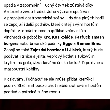
upadla v zapomnění, Tučný čtvrtek zůstává díky
Ambiente živou tradicí. Jeho význam spočívá i
v propojení gastronomické scény – do dne plných hodů
se zapojují i další podniky, které chtějí svým hostům
dopřát. V letošním roce například vršovická a
vinohradské pobočky
,
,
Kro
Kus koláče
Fatfuck smash
nebo brněnské podniky
a
.
burgers
Eggo
Ramen Brno
Zapojí se také
, který bude
Zájezdní hostinec U Jiskrů
podávat jitrnice a jelita, vepřový kotlet s tukovým
krytím na grilu, škvarkového šneka ke každé polévce a
masopustní koblihy.
K oslavám „Tučňáku“ se ale může přidat kterýkoli
podnik. Stačí mít pouze chuť nabídnout svým hostům
poctivé a pořádně tučné menu.