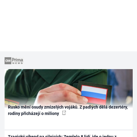
Rusko mění osudy zmizelých vojáků. Z padlých dělá dezertéry,
rodiny přicházejí o miliony
Tragický víkend na silnicích: Zemřelo 8 lidí, jde o jednu z