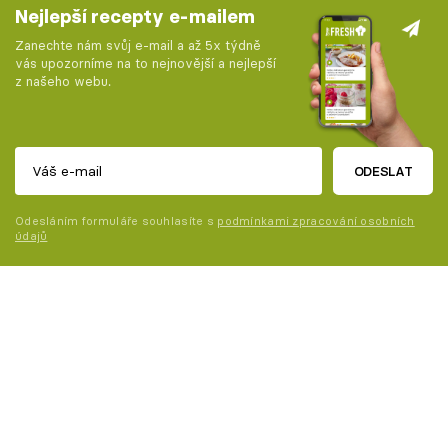
Nejlepší recepty e-mailem
Zanechte nám svůj e-mail a až 5x týdně
vás upozorníme na to nejnovější a nejlepší
z našeho webu.
ODESLAT
Odesláním formuláře souhlasíte s
podmínkami zpracování osobních
údajů