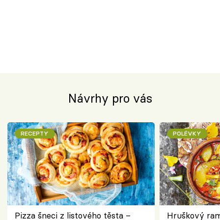
Návrhy pro vás
RECEPTY
POLÉVKY
Pizza šneci z listového těsta –
Hruškový ram