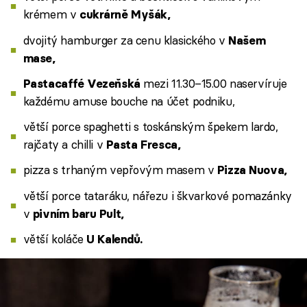
krémem v
cukrárně Myšák,
dvojitý hamburger za cenu klasického v
Našem
mase,
mezi 11.30–15.00 naservíruje
Pastacaffé Vezeňská
každému amuse bouche na účet podniku,
větší porce spaghetti s toskánským špekem lardo,
rajčaty a chilli v
Pasta Fresca,
pizza s trhaným vepřovým masem v
Pizza Nuova,
větší porce tataráku, nářezu i škvarkové pomazánky
v
pivním baru Pult,
větší koláče
U Kalendů.