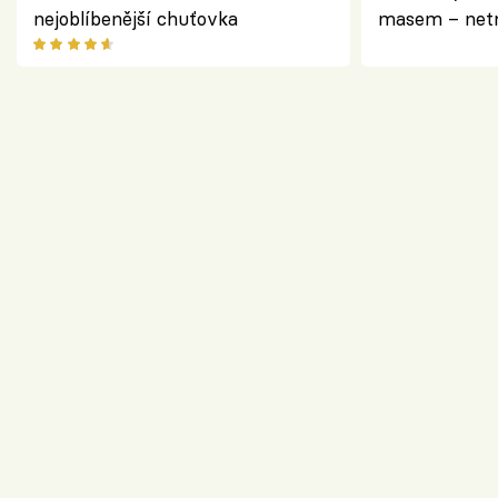
nejoblíbenější chuťovka
masem – netr
asijském styl