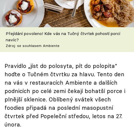
Škola vaření
Recepty z TV
Přejídání povoleno! Kde vás na Tučný čtvrtek pohostí porcí
Speciál: Cuketa
navíc?
Zdroj: se souhlasem Ambiente
Těhotnej kuchař
Sledujte prima+
Pravidlo „jíst do polosyta, pít do polopita“
hoďte o Tučném čtvrtku za hlavu. Tento den
na vás v restauracích Ambiente a dalších
Přihlášení
podnicích po celé zemi čekají bohatší porce i
plnější sklenice. Oblíbený svátek všech
Sledujte nás
foodies připadá na poslední masopustní
čtvrtek před Popeleční středou, letos na 27.
února.