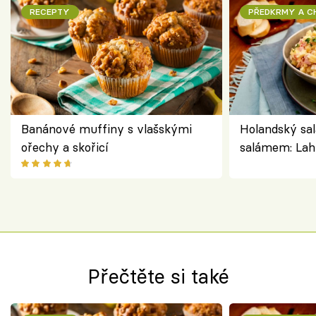
RECEPTY
PŘEDKRMY A 
Banánové muffiny s vlašskými
Holandský sal
ořechy a skořicí
salámem: Lah
klasika, která
jako dřív
Přečtěte si také