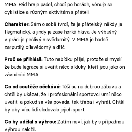
MMA. Rád hraje padel, chodí po horách, věnuje se
cyklistice a různým aktivitám s přáteli.
Sám o sobě tvrdí, že je přátelský, někdy je
Charakter:
flegmatický, a jindy je zase horká hlava. Je výbušný,
v práci je pečlivý a svědomitý. V MMA je hodně
zarputilý, cílevědomý a dříč.
Tuto nabídku přijal, protože si myslí,
Proč se přihlásil:
že bude legrace si uvařit něco s kluky, kteří jsou jako on
závodníci MMA.
Těší se na dobrou zábavu a
Co od soutěže očekává:
chtěl by ukázat, že i profesionální sportovci umí něco
uvařit, a pokud se vše povede, tak třeba i vyhrát. Chtěl
by, aby více lidí sledovalo jejich sport.
Zatím neví, jak by s případnou
Co by udělal s výhrou:
výhrou naložil.