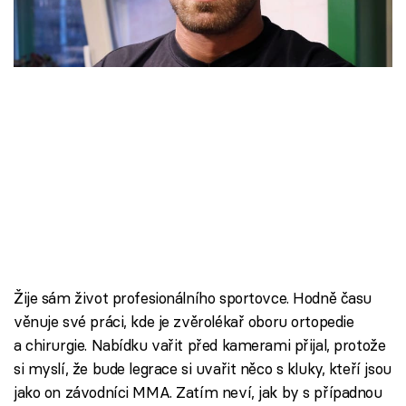
Škola vaření
Recepty z TV
Speciál: Cuketa
Těhotnej kuchař
Sledujte prima+
Přihlášení
Žije sám život profesionálního sportovce. Hodně času
Sledujte nás
věnuje své práci, kde je zvěrolékař oboru ortopedie
a chirurgie. Nabídku vařit před kamerami přijal, protože
si myslí, že bude legrace si uvařit něco s kluky, kteří jsou
jako on závodníci MMA. Zatím neví, jak by s případnou