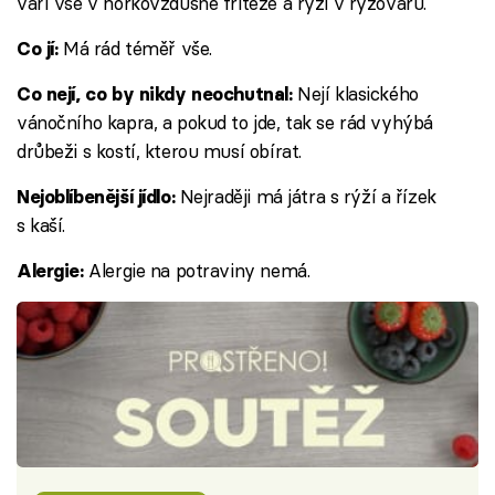
vaří vše v horkovzdušné fritéze a rýži v rýžovaru.
Má rád téměř vše.
Co jí:
Nejí klasického
Co nejí, co by nikdy neochutnal:
vánočního kapra, a pokud to jde, tak se rád vyhýbá
drůbeži s kostí, kterou musí obírat.
Nejraději má játra s rýží a řízek
Nejoblíbenější jídlo:
s kaší.
Alergie na potraviny nemá.
Alergie: