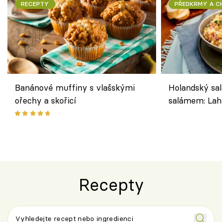
RECEPTY
PŘEDKRMY A 
Banánové muffiny s vlašskými
Holandský sal
ořechy a skořicí
salámem: Lah
klasika, která
jako dřív
Recepty