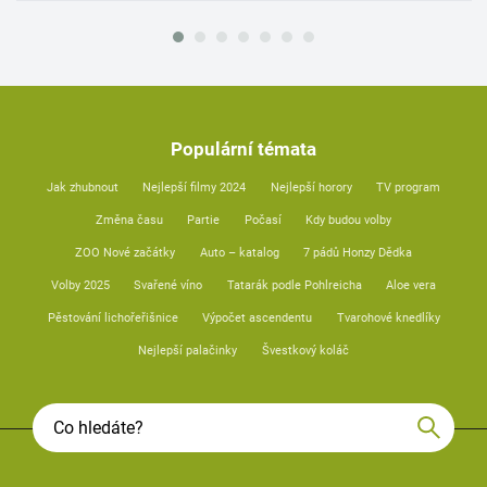
Populární témata
Jak zhubnout
Nejlepší filmy 2024
Nejlepší horory
TV program
Změna času
Partie
Počasí
Kdy budou volby
ZOO Nové začátky
Auto – katalog
7 pádů Honzy Dědka
Volby 2025
Svařené víno
Tatarák podle Pohlreicha
Aloe vera
Pěstování lichořeřišnice
Výpočet ascendentu
Tvarohové knedlíky
Nejlepší palačinky
Švestkový koláč