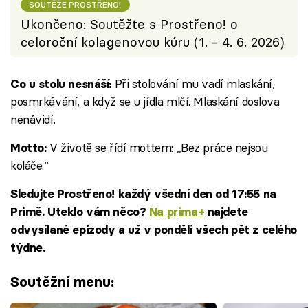
SOUTĚŽE PROSTŘENO!
Ukončeno: Soutěžte s Prostřeno! o
celoroční kolagenovou kúru (1. - 4. 6. 2026)
Při stolování mu vadí mlaskání,
Co u stolu nesnáší:
posmrkávání, a když se u jídla mlčí. Mlaskání doslova
nenávidí.
V životě se řídí mottem: „Bez práce nejsou
Motto:
koláče.“
Sledujte Prostřeno! každý všední den od 17:55 na
Primě. Uteklo vám něco?
Na prima+
najdete
odvysílané epizody a už v pondělí všech pět z celého
týdne.
Soutěžní menu: