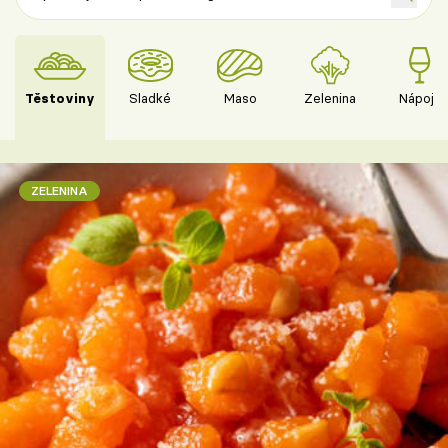
Těstoviny
Sladké
Maso
Zelenina
Nápoje
ZELENINA