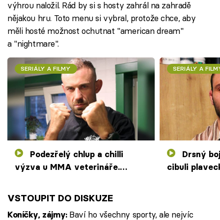
výhrou naložil. Rád by si s hosty zahrál na zahradě
nějakou hru. Toto menu si vybral, protože chce, aby
měli hosté možnost ochutnat "american dream"
a "nightmare".
SERIÁLY A FILMY
SERIÁLY A FILM
Podezřelý chlup a chilli
Drsný bojovník vytáhne na
výzva u MMA veterináře.
cibuli plave
Soupeřům je zle a leje z nich pot
rozdá staveb
VSTOUPIT DO DISKUZE
Baví ho všechny sporty, ale nejvíc
Koníčky, zájmy: