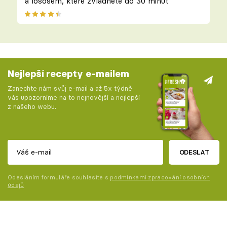
a lososem, které zvládnete do 30 minut
Nejlepší recepty e-mailem
Zanechte nám svůj e-mail a až 5x týdně
vás upozorníme na to nejnovější a nejlepší
z našeho webu.
ODESLAT
Odesláním formuláře souhlasíte s
podmínkami zpracování osobních
údajů