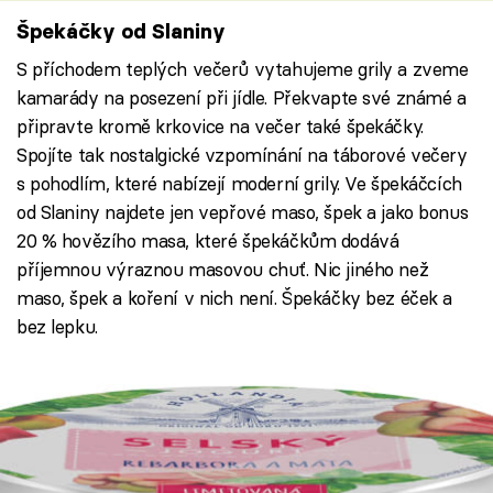
Špekáčky od Slaniny
S příchodem teplých večerů vytahujeme grily a zveme
kamarády na posezení při jídle. Překvapte své známé a
připravte kromě krkovice na večer také špekáčky.
Spojíte tak nostalgické vzpomínání na táborové večery
s pohodlím, které nabízejí moderní grily. Ve špekáčcích
od Slaniny najdete jen vepřové maso, špek a jako bonus
20 % hovězího masa, které špekáčkům dodává
příjemnou výraznou masovou chuť. Nic jiného než
maso, špek a koření v nich není. Špekáčky bez éček a
bez lepku.