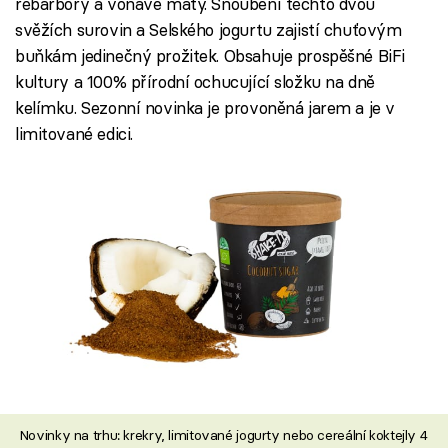
rebarbory a voňavé máty. Snoubení těchto dvou
svěžích surovin a Selského jogurtu zajistí chuťovým
buňkám jedinečný prožitek. Obsahuje prospěšné BiFi
kultury a 100% přírodní ochucující složku na dně
kelímku. Sezonní novinka je provoněná jarem a je v
limitované edici.
Novinky na trhu: krekry, limitované jogurty nebo cereální koktejly 4