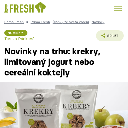
Prima Fresh
■
Prima Fresh
Články ze světa vaření
Novinky
Kuře
Polévky k večeři
Rychlé večeře
Trendy:
NOVINKY
SDÍLET
Tereza Pánková
Česká kuchyně
Čokoláda
Novinky na trhu: krekry,
limitovaný jogurt nebo
cereální koktejly
Témata
Recepty
Články
TV Program