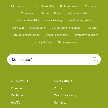
Jak zhubnout
Nejlepší filmy 2024
Nejlepší horory
TV program
Změna času
Partie
Počasí
Kdy budou volby
ZOO Nové začátky
Auto – katalog
7 pádů Honzy Dědka
Volby 2025
Svařené víno
Tatarák podle Pohlreicha
Aloe vera
Pěstování lichořeřišnice
Výpočet ascendentu
Tvarohové knedlíky
Nejlepší palačinky
Švestkový koláč
O FTV Prima
Management
Volná místa
Press
Reklama
Castingy a výzvy
HbbTV
Kontakty