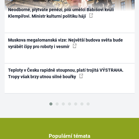
Neodborné, plýtváte penězi, píší umělci Babišovi kvůli
Klempířovi. Ministr kulturní politiku hájí
Muskova megalomanská vize: Největší budova světa bude
vyrábět čipy pro roboty i vesmír
Teploty v Česku rapidně stoupnou, platí trojitá VÝSTRAHA.
Tropy však brzy utnou silné bouřky
Populární témata