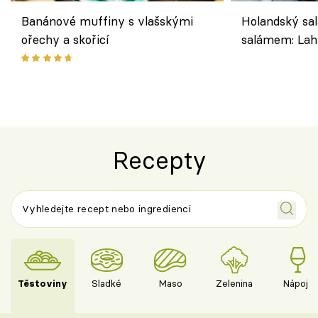
Banánové muffiny s vlašskými
Holandský sal
ořechy a skořicí
salámem: Lah
klasika, která
jako dřív
Recepty
Těstoviny
Sladké
Maso
Zelenina
Nápoje