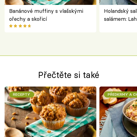
Banánové muffiny s vlašskými
Holandský sal
ořechy a skořicí
salámem: Lah
klasika, která
jako dřív
Přečtěte si také
RECEPTY
PŘEDKRMY A 