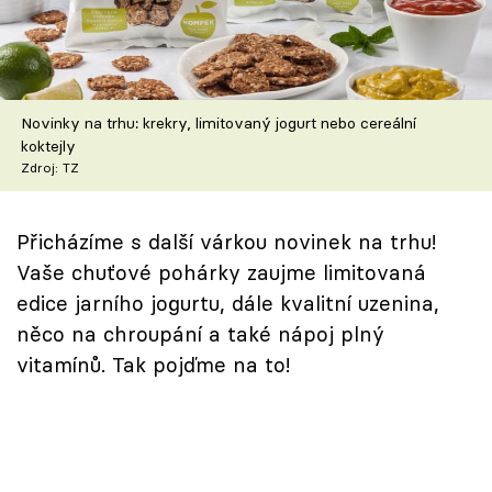
Škola vaření
Recepty z TV
Novinky na trhu: krekry, limitovaný jogurt nebo cereální
Speciál: Cuketa
koktejly
Zdroj: TZ
Těhotnej kuchař
Sledujte prima+
Přicházíme s další várkou novinek na trhu!
Vaše chuťové pohárky zaujme limitovaná
edice jarního jogurtu, dále kvalitní uzenina,
Přihlášení
něco na chroupání a také nápoj plný
vitamínů. Tak pojďme na to!
Sledujte nás