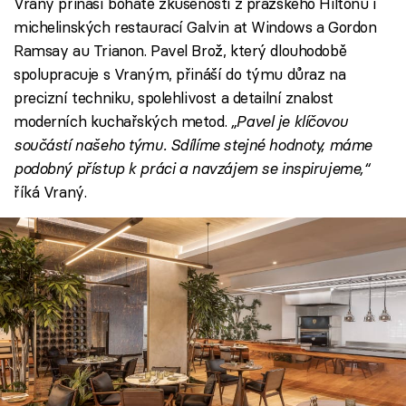
Vraný přináší bohaté zkušenosti z pražského Hiltonu i
michelinských restaurací Galvin at Windows a Gordon
Ramsay au Trianon. Pavel Brož, který dlouhodobě
spolupracuje s Vraným, přináší do týmu důraz na
precizní techniku, spolehlivost a detailní znalost
moderních kuchařských metod.
„Pavel je klíčovou
součástí našeho týmu. Sdílíme stejné hodnoty, máme
podobný přístup k práci a navzájem se inspirujeme,“
říká Vraný.