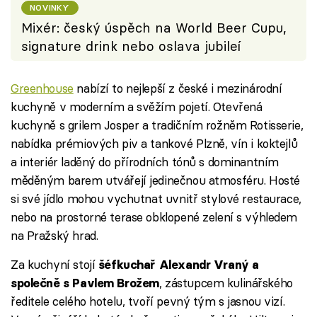
NOVINKY
Mixér: český úspěch na World Beer Cupu,
signature drink nebo oslava jubileí
Greenhouse
nabízí to nejlepší z české i mezinárodní
kuchyně v moderním a svěžím pojetí. Otevřená
kuchyně s grilem Josper a tradičním rožněm Rotisserie,
nabídka prémiových piv a tankové Plzně, vín i koktejlů
a interiér laděný do přírodních tónů s dominantním
měděným barem utvářejí jedinečnou atmosféru. Hosté
si své jídlo mohou vychutnat uvnitř stylové restaurace,
nebo na prostorné terase obklopené zelení s výhledem
na Pražský hrad.
Za kuchyní stojí
šéfkuchař Alexandr Vraný a
, zástupcem kulinářského
společně s Pavlem Brožem
ředitele celého hotelu, tvoří pevný tým s jasnou vizí.