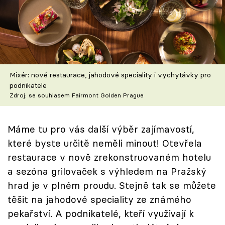
Škola vaření
Recepty z TV
Speciál: Cuketa
Mixér: nové restaurace, jahodové speciality i vychytávky pro
Těhotnej kuchař
podnikatele
Zdroj: se souhlasem Fairmont Golden Prague
Sledujte prima+
Máme tu pro vás další výběr zajímavostí,
Přihlášení
které byste určitě neměli minout! Otevřela
restaurace v nově zrekonstruovaném hotelu
a sezóna grilovaček s výhledem na Pražský
Sledujte nás
hrad je v plném proudu. Stejně tak se můžete
těšit na jahodové speciality ze známého
pekařství. A podnikatelé, kteří využívají k