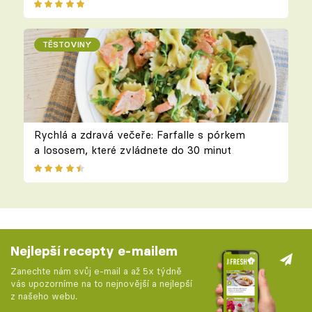
TĚSTOVINY
Rychlá a zdravá večeře: Farfalle s pórkem
a lososem, které zvládnete do 30 minut
Nejlepší recepty e-mailem
Zanechte nám svůj e-mail a až 5x týdně
vás upozorníme na to nejnovější a nejlepší
z našeho webu.