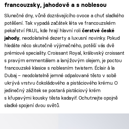
francouzsky, jahodově a s noblesou
Slunečné dny, vůně dozrávajícího ovoce a chuť sladkého
potěšení. Tak vypadá začátek léta ve francouzském
pekařství PAUL, kde hrají hlavní roli
čerstvé české
, neodolatelné dezerty a luxusní novinky. Pokud
jahody
hledáte něco skutečně výjimečného, potěší vás dvě
prémiové speciality. Croissant Royal, královský croissant
s pravým emmentálem a lanýžovým olejem, je poctou
francouzské klasice s noblesním twistem. Éclair à la
Dubaj – neodolatelně jemné odpalované těsto v sobě
ukrývá vrstvu čokoládového a pistáciového krému. O
jedinečný zážitek se postará pistáciový krém
s křupavými kousky těsta kadayif. Ochutnejte opojně
sladké spojení dvou světů.