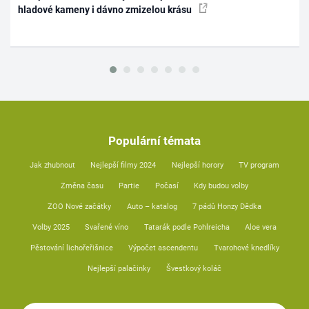
hladové kameny i dávno zmizelou krásu
Populární témata
Jak zhubnout
Nejlepší filmy 2024
Nejlepší horory
TV program
Změna času
Partie
Počasí
Kdy budou volby
ZOO Nové začátky
Auto – katalog
7 pádů Honzy Dědka
Volby 2025
Svařené víno
Tatarák podle Pohlreicha
Aloe vera
Pěstování lichořeřišnice
Výpočet ascendentu
Tvarohové knedlíky
Nejlepší palačinky
Švestkový koláč