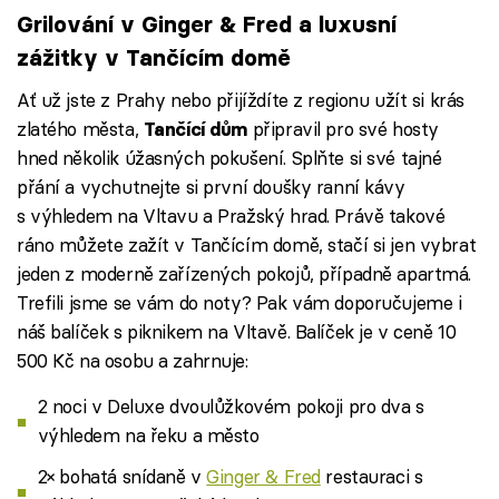
Grilování v Ginger & Fred a luxusní
zážitky v Tančícím domě
Ať už jste z Prahy nebo přijíždíte z regionu užít si krás
zlatého města,
připravil pro své hosty
Tančící dům
hned několik úžasných pokušení. Splňte si své tajné
přání a vychutnejte si první doušky ranní kávy
s výhledem na Vltavu a Pražský hrad. Právě takové
ráno můžete zažít v Tančícím domě, stačí si jen vybrat
jeden z moderně zařízených pokojů, případně apartmá.
Trefili jsme se vám do noty? Pak vám doporučujeme i
náš balíček s piknikem na Vltavě. Balíček je v ceně 10
500 Kč na osobu a zahrnuje:
2 noci v Deluxe dvoulůžkovém pokoji pro dva s
výhledem na řeku a město
2× bohatá snídaně v
Ginger & Fred
restauraci s