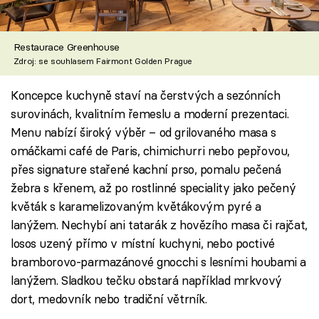
Restaurace Greenhouse
Zdroj: se souhlasem Fairmont Golden Prague
Koncepce kuchyně staví na čerstvých a sezónních
surovinách, kvalitním řemeslu a moderní prezentaci.
Menu nabízí široký výběr – od grilovaného masa s
omáčkami café de Paris, chimichurri nebo pepřovou,
přes signature stařené kachní prso, pomalu pečená
žebra s křenem, až po rostlinné speciality jako pečený
květák s karamelizovaným květákovým pyré a
lanýžem. Nechybí ani tatarák z hovězího masa či rajčat,
losos uzený přímo v místní kuchyni, nebo poctivé
bramborovo-parmazánové gnocchi s lesními houbami a
lanýžem. Sladkou tečku obstará například mrkvový
dort, medovník nebo tradiční větrník.