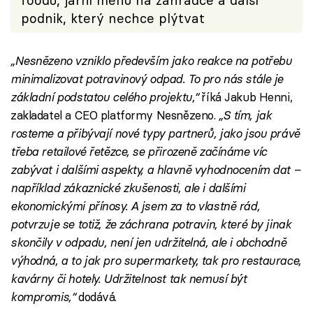
foodu, jarní menu na zahrádce a další
podnik, který nechce plýtvat
„Nesnězeno vzniklo především jako reakce na potřebu
minimalizovat potravinový odpad. To pro nás stále je
základní podstatou celého projektu,“
říká Jakub Henni,
zakladatel a CEO platformy Nesnězeno.
„S tím, jak
rosteme a přibývají nové typy partnerů, jako jsou právě
třeba retailové řetězce, se přirozeně začínáme víc
zabývat i dalšími aspekty, a hlavně vyhodnocením dat –
například zákaznické zkušenosti, ale i dalšími
ekonomickými přínosy. A jsem za to vlastně rád,
potvrzuje se totiž, že záchrana potravin, které by jinak
skončily v odpadu, není jen udržitelná, ale i obchodně
výhodná, a to jak pro supermarkety, tak pro restaurace,
kavárny či hotely. Udržitelnost tak nemusí být
kompromis,“
dodává.