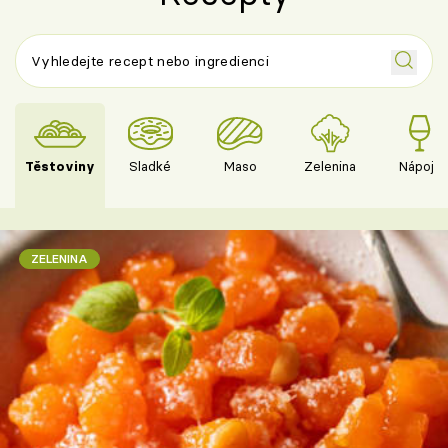
Těstoviny
Sladké
Maso
Zelenina
Nápoje
ZELENINA