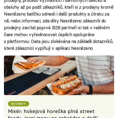
prodejny, procesu vyzvednutí i samotných balíčků a
obsluhy až po podíl zákazníků, kteří si z prodejny kromě
Nesnězeno balíčku odnesli i další produkty a útratu za
ně, nebo informaci, zda díky Nesnězeno zákazník do
prodejny zavítal poprvé. B2B partneři si tak v reálném
čase mohou vyhodnocovat úspěch spolupráce
s platformou. Data jsou získávána na základě dotazníků,
které zákazníci vyplňují v aplikaci Nesnězeno.
NOVINKY
Mixér: hokejová horečka plná street