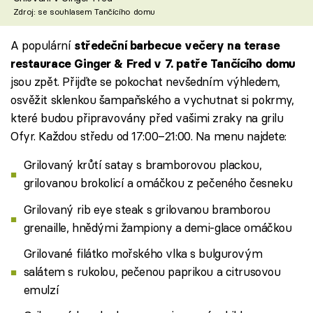
Zdroj: se souhlasem Tančícího domu
A populární
středeční barbecue večery na terase
restaurace Ginger & Fred v 7. patře Tančícího domu
jsou zpět. Přijďte se pokochat nevšedním výhledem,
osvěžit sklenkou šampaňského a vychutnat si pokrmy,
které budou připravovány před vašimi zraky na grilu
Ofyr. Každou středu od 17:00–21:00. Na menu najdete:
Grilovaný krůtí satay s bramborovou plackou,
grilovanou brokolicí a omáčkou z pečeného česneku
Grilovaný rib eye steak s grilovanou bramborou
grenaille, hnědými žampiony a demi-glace omáčkou
Grilované filátko mořského vlka s bulgurovým
salátem s rukolou, pečenou paprikou a citrusovou
emulzí