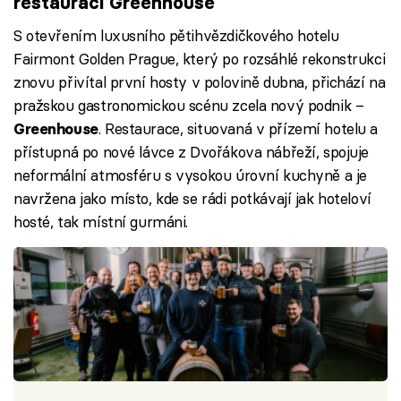
restauraci Greenhouse
S otevřením luxusního pětihvězdičkového hotelu
Fairmont Golden Prague, který po rozsáhlé rekonstrukci
znovu přivítal první hosty v polovině dubna, přichází na
pražskou gastronomickou scénu zcela nový podnik –
. Restaurace, situovaná v přízemí hotelu a
Greenhouse
přístupná po nové lávce z Dvořákova nábřeží, spojuje
neformální atmosféru s vysokou úrovní kuchyně a je
navržena jako místo, kde se rádi potkávají jak hoteloví
hosté, tak místní gurmáni.