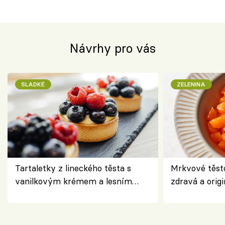
Návrhy pro vás
SLADKÉ
ZELENINA
Tartaletky z lineckého těsta s
Mrkvové těst
vanilkovým krémem a lesním
zdravá a origi
ovocem podle Bread Society
klasiky