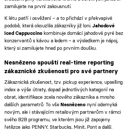
zamilujete na první zakousnutí.
K létu patří i osvěžení – a to přichází v překvapivé
podobě, která okouzlila zákazníky již loni.
Jahodové
kombinuje domácí jahodové pyré bez
Iced Cappuccino
konzervantů s kávou a ledem – a výsledkem je nápoj,
který si zamilujete hned po prvním doušku.
Nesnězeno spouští real-time reporting
zákaznické zkušenosti pro své partnery
Zákaznická zkušenost, tzv. pickup experience, upselling
index a výše útraty, dopad jednotlivých kategorií na
obrat, identifikace zcela nového zákazníka a mnoho
dalších parametrů. To vše
nyní odemyká
Nesnězeno
novým, ale i stávajícím retailovým partnerům v rámci
svého B2B programu, ve kterém jsou již zapojeny
řetězce jako PENNY, Starbucks, Minit, Pont a další.