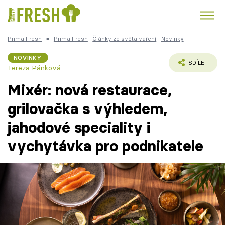
Prima Fresh
■
Prima Fresh
Články ze světa vaření
Novinky
Kuře
Polévky k večeři
Rychlé večeře
Trendy:
NOVINKY
SDÍLET
Tereza Pánková
Česká kuchyně
Čokoláda
Mixér: nová restaurace,
grilovačka s výhledem,
jahodové speciality i
Témata
vychytávka pro podnikatele
Recepty
Články
TV Program