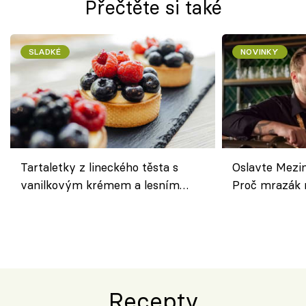
Přečtěte si také
SLADKÉ
NOVINKY
Tartaletky z lineckého těsta s
Oslavte Mezin
vanilkovým krémem a lesním
Proč mrazák n
ovocem podle Bread Society
horku vsadit 
Recepty