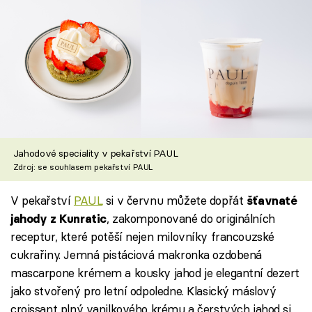
Jahodové speciality v pekařství PAUL
Zdroj: se souhlasem pekařství PAUL
V pekařství
PAUL
si v červnu můžete dopřát
šťavnaté
, zakomponované do originálních
jahody z Kunratic
receptur, které potěší nejen milovníky francouzské
cukrařiny. Jemná pistáciová makronka ozdobená
mascarpone krémem a kousky jahod je elegantní dezert
jako stvořený pro letní odpoledne. Klasický máslový
croissant plný vanilkového krému a čerstvých jahod si