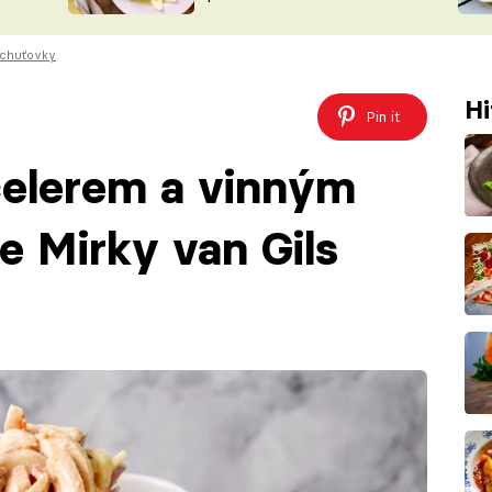
ŠÉFREDAK
VYCHYTÁVKY
 chuťovky
SOUTĚŽ FR
NA NÁKUPECH
ČASOPIS
Hi
Pin it
 celerem a vinným
e Mirky van Gils