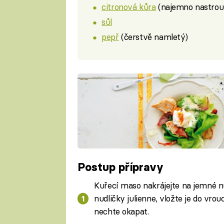
citronová kůra
(najemno nastro
sůl
pepř
(čerstvě namletý)
Postup přípravy
Kuřecí maso nakrájejte na jemné nud
nudličky julienne, vložte je do vro
nechte okapat.