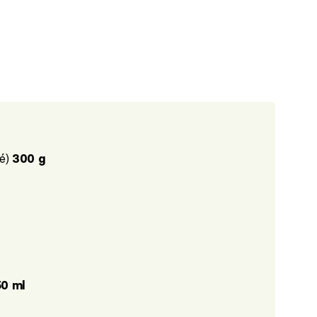
né)
300 g
50 ml