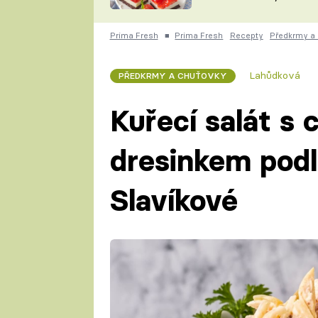
nepotřebujete troubu
ZDENĚK
ČESKO NA TALÍŘI
POHLREICH
Prima Fresh
■
Prima Fresh
Recepty
Předkrmy a
KAROLÍNA,
JAROSLAV SAPÍK
DOMÁCÍ
Lahůdková
PŘEDKRMY A CHUŤOVKY
KUCHAŘKA
KAROLÍNA
KAMBERSKÁ
Kuřecí salát s
dresinkem podl
Slavíkové