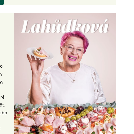
do
ky
y,
ré
t.
nebo
k