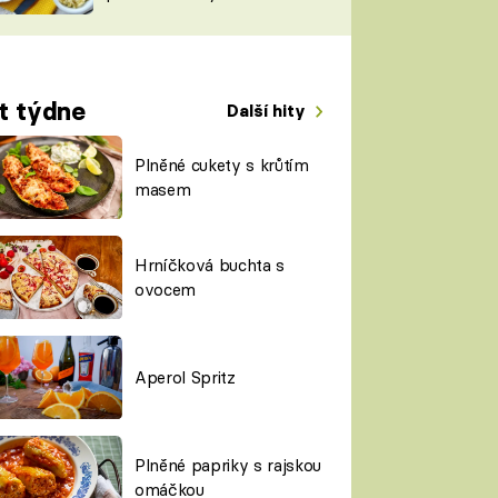
TORKY
ESH
t týdne
Další hity
Plněné cukety s krůtím
masem
Hrníčková buchta s
ovocem
Aperol Spritz
Plněné papriky s rajskou
omáčkou