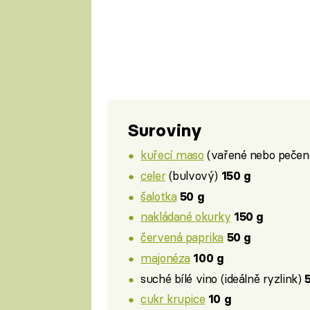
Suroviny
kuřecí maso
(vařené nebo peče
celer
(bulvový)
150 g
šalotka
50 g
nakládané okurky
150 g
červená paprika
50 g
majonéza
100 g
suché bílé vino (ideálně ryzlink)
cukr krupice
10 g