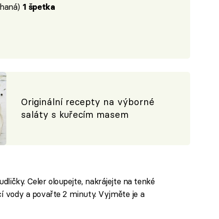
uhaná)
1 špetka
Originální recepty na výborné
saláty s kuřecím masem
ličky. Celer oloupejte, nakrájejte na tenké
ucí vody a povařte 2 minuty. Vyjměte je a