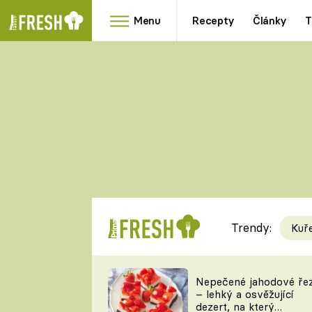
Menu
Recepty
Články
T
Oblíbené
Přílohy
recepty
HRANOLKY
HOUBY
KNEDLÍKY
DÝNĚ
KAŠE
RYCHLOVKY
Trendy:
Kuř
Populární
Videorecept
Nepečené jahodové ře
– lehký a osvěžující
kuchaři
dezert, na který
TEĎ VAŘÍ ŠÉF!