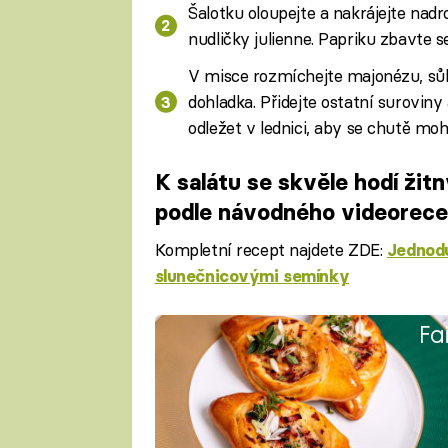
Šalotku oloupejte a nakrájejte nad
nudličky julienne. Papriku zbavte s
V misce rozmíchejte majonézu, sůl,
dohladka. Přidejte ostatní suroviny
odležet v lednici, aby se chutě moh
K salátu se skvěle hodí žitn
podle návodného videorec
Kompletní recept najdete ZDE:
Jednodu
slunečnicovými semínky
Fa