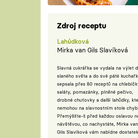
Zdroj receptu
Lahůdková
Mirka van Gils Slavíková
Slavná cukrářka se vydala na výlet 
slaného světa a do své páté kuchař
sepsala přes 80 receptů na chlebíčk
saláty, pomazánky, plněné pečivo,
drobné chuťovky a další lahůdky, kte
nemohou na slavnostním stole chybě
Přemýšlíte-li před každou oslavou 
návštěvou, co nachystáte, Mirka van
Gils Slavíková vám nabídne dostate