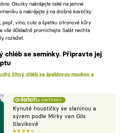
robno. Okurky nakrájejte také na jemné
emeníku a nakrájejte ji na drobné kostičky.
 pepř, víno, cukr a špetku citronové kůry
 a vše důkladně promíchejte. Salát nechte
ly rozležet.
ý chléb se semínky. Připravte jej
eptu
chý žitný chléb se špaldovou moukou a
iled to fetch
PŘEDKRMY A CHUŤOVKY
Kynuté houstičky se slaninou a
sýrem podle Mirky van Gils
Slavíkové