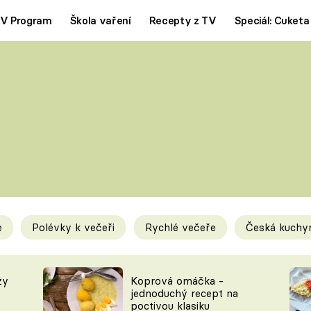
V Program
Škola vaření
Recepty z TV
Speciál: Cuketa
Polévky
Saláty
ČESKÁ KLASIKA
TĚSTOVIN
SILNÉ VÝVARY
SLADKÉ
KRÉMOVÉ
BEZMASÁ J
e
Polévky k večeři
Rychlé večeře
Česká kuchy
y
Tipy a triky
Novink
zy
Koprová omáčka -
jednoduchý recept na
poctivou klasiku
KAM ZA JÍDLEM
BLOG