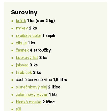
Suroviny
králík
1 ks (cca 2 kg)
mrkev
2 ks
řapíkatý celer
1 řapík
cibule
1 ks
česnek
4 stroužky
bobkový list
3 ks
jalovec
3 ks
hřebíček
3 ks
suché červené víno
1,5 litru
slunečnicový olej
2 lžíce
zeleninový vývar
1 litr
hladká mouka
2 lžíce
sůl