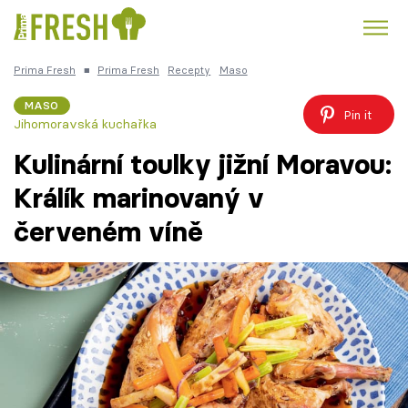
Prima Fresh
■
Prima Fresh
Recepty
Maso
Kuře
Polévky k večeři
Rychlé večeře
Trendy:
MASO
Pin it
Jihomoravská kuchařka
Česká kuchyně
Čokoláda
Kulinární toulky jižní Moravou:
Králík marinovaný v
červeném víně
Témata
Recepty
Články
TV Program