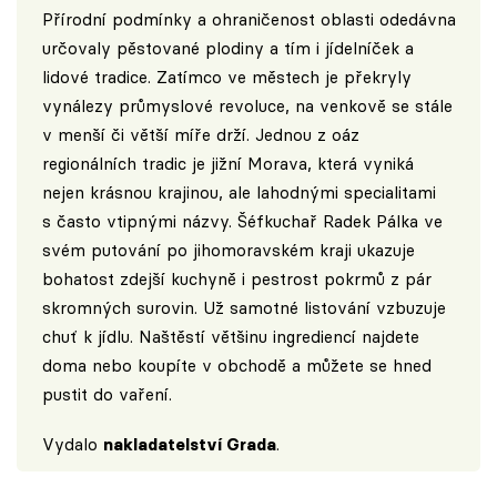
Přírodní podmínky a ohraničenost oblasti odedávna
určovaly pěstované plodiny a tím i jídelníček a
lidové tradice. Zatímco ve městech je překryly
vynálezy průmyslové revoluce, na venkově se stále
v menší či větší míře drží. Jednou z oáz
regionálních tradic je jižní Morava, která vyniká
nejen krásnou krajinou, ale lahodnými specialitami
s často vtipnými názvy. Šéfkuchař Radek Pálka ve
svém putování po jihomoravském kraji ukazuje
bohatost zdejší kuchyně i pestrost pokrmů z pár
skromných surovin. Už samotné listování vzbuzuje
chuť k jídlu. Naštěstí většinu ingrediencí najdete
doma nebo koupíte v obchodě a můžete se hned
pustit do vaření.
Vydalo
nakladatelství Grada
.