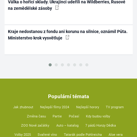
Válka o hořící sklady. Ukrajinci udeřili na Wildberries, Rusové
na zemědělské zásoby
Kraje nedostanou z fondu ani korunu na silnice, oznámil Půta.
Ministerstvo krok vysvětluje
Populární témata
Jak zhubnout
Nejlepší filmy 2024
Nejlepší horory
TV program
Změna času
Partie
Počasí
Kdy budou volby
ZOO Nové začátky
Auto – katalog
7 pádů Honzy Dědka
Volby 2025
Svařené víno
Tatarák podle Pohlreicha
Aloe vera