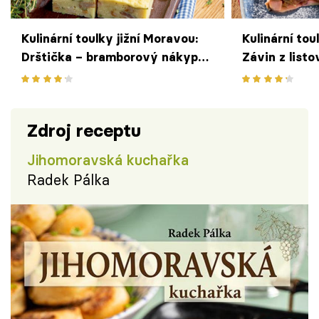
Kulinární toulky jižní Moravou:
Kulinární tou
Drštička – bramborový nákyp
Závin z listo
se škvarky
chřestem a 
Zdroj receptu
Jihomoravská kuchařka
Radek Pálka