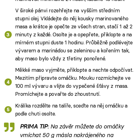
V široké pánvi rozehřejte na vyšším středním
stupni olej. Vkládejte do něj kousky marinovaného
masa a krátce je opečte ze všech stran, stačí 1 až 2
minuty z každé. Osolte je a opepřete, přiklopte a na
mírném stupni duste 1 hodinu. Průběžně podlévejte
vývarem a marinádou se zeleninou a kořením tak,
aby maso bylo vždy z třetiny ponořené.
Měkké maso vyjměte, přiklopte a nechte odpočívat.
Mezitím připravte omáčku. Mouku rozmíchejte ve
100 ml vývaru a vlijte do vypečené šťávy z masa.
Promíchejte a povařte do zhoustnutí.
Králíka rozdělte na talíře, sceďte na něj omáčku a
podle chuti osolte.
PRIMA TIP
: Na závěr můžete do omáčky
vmíchat 50 g másla nakrájeného na