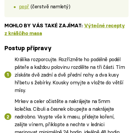
pepř
(čerstvě namletý)
MOHLO BY VÁS TAKÉ ZAJÍMAT:
Výtečné recepty
z králičího masa
Postup přípravy
Králíka rozporcujte. Rozřízněte ho podélně podél
páteře a každou polovinu rozdělte na tři části. Tím
získáte dvě zadní a dvě přední nohy a dva kusy
hřbetu s žebírky. Kousky omyjte a vložte do větší
mísy.
Mrkev a celer očistěte a nakrájejte na 5mm
kolečka. Cibuli a česnek oloupejte a nakrájejte
nadrobno. Vsypte vše k masu, přidejte koření,
zalijte vínem, přiklopte a nechte v lednici
marinovat minimálně 24 hodin, ideálně 48 hodin.