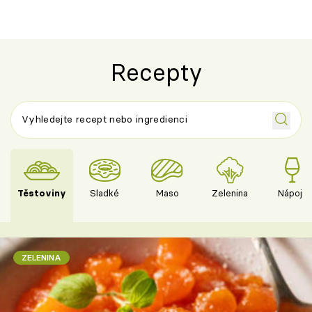
Recepty
Těstoviny
Sladké
Maso
Zelenina
Nápoje
ZELENINA