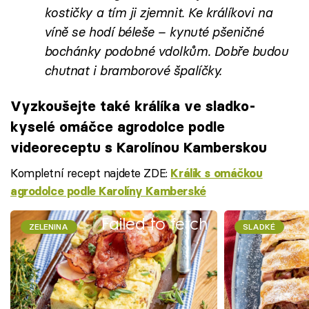
kostičky a tím ji zjemnit. Ke králíkovi na
víně se hodí béleše – kynuté pšeničné
bochánky podobné vdolkům. Dobře budou
chutnat i bramborové špalíčky.
Vyzkoušejte také králíka ve sladko-
kyselé omáčce agrodolce podle
videoreceptu s Karolínou Kamberskou
Kompletní recept najdete ZDE:
Králík s omáčkou
agrodolce podle Karolíny Kamberské
Failed to fetch
ZELENINA
SLADKÉ