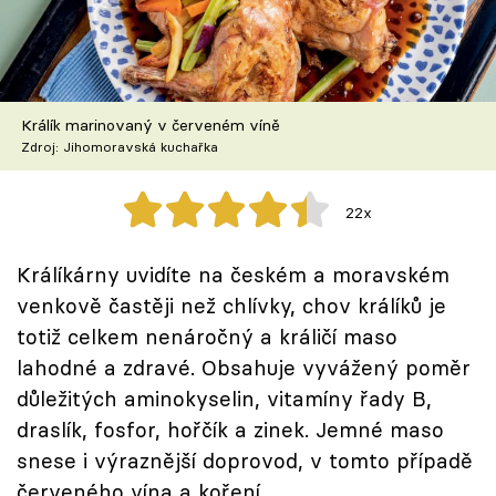
Škola vaření
Recepty z TV
Králík marinovaný v červeném víně
Speciál: Cuketa
Zdroj: Jihomoravská kuchařka
Těhotnej kuchař
22x
Sledujte prima+
Králíkárny uvidíte na českém a moravském
venkově častěji než chlívky, chov králíků je
Přihlášení
totiž celkem nenáročný a králičí maso
lahodné a zdravé. Obsahuje vyvážený poměr
Sledujte nás
důležitých aminokyselin, vitamíny řady B,
draslík, fosfor, hořčík a zinek. Jemné maso
snese i výraznější doprovod, v tomto případě
červeného vína a koření.