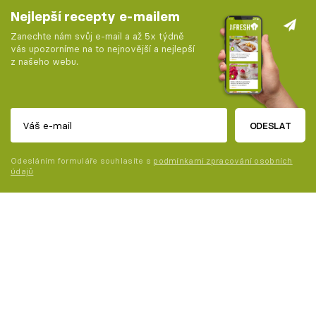
Nejlepší recepty e-mailem
Zanechte nám svůj e-mail a až 5x týdně
vás upozorníme na to nejnovější a nejlepší
z našeho webu.
ODESLAT
Odesláním formuláře souhlasíte s
podmínkami zpracování osobních
údajů