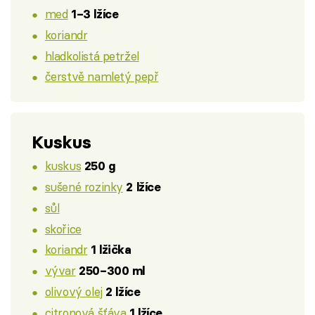
med
1–3 lžíce
koriandr
hladkolistá petržel
čerstvě namletý pepř
Kuskus
kuskus
250 g
sušené rozinky
2 lžíce
sůl
skořice
koriandr
1 lžička
vývar
250–300 ml
olivový olej
2 lžíce
citronová šťáva
1 lžíce