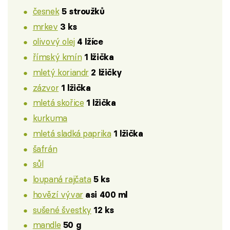
česnek
5 stroužků
mrkev
3 ks
olivový olej
4 lžíce
římský kmín
1 lžička
mletý koriandr
2 lžičky
zázvor
1 lžička
mletá skořice
1 lžička
kurkuma
mletá sladká paprika
1 lžička
šafrán
sůl
loupaná rajčata
5 ks
hovězí vývar
asi 400 ml
sušené švestky
12 ks
mandle
50 g