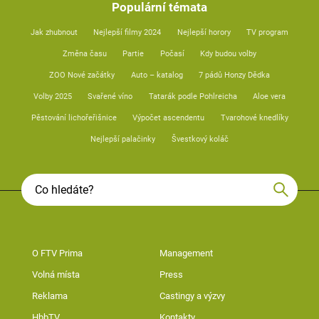
Populární témata
Jak zhubnout
Nejlepší filmy 2024
Nejlepší horory
TV program
Změna času
Partie
Počasí
Kdy budou volby
ZOO Nové začátky
Auto – katalog
7 pádů Honzy Dědka
Volby 2025
Svařené víno
Tatarák podle Pohlreicha
Aloe vera
Pěstování lichořeřišnice
Výpočet ascendentu
Tvarohové knedlíky
Nejlepší palačinky
Švestkový koláč
O FTV Prima
Management
Volná místa
Press
Reklama
Castingy a výzvy
HbbTV
Kontakty