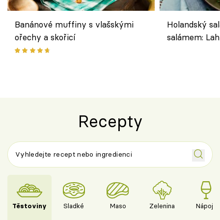
Banánové muffiny s vlašskými
Holandský sal
ořechy a skořicí
salámem: Lah
klasika, která
jako dřív
Recepty
Těstoviny
Sladké
Maso
Zelenina
Nápoje