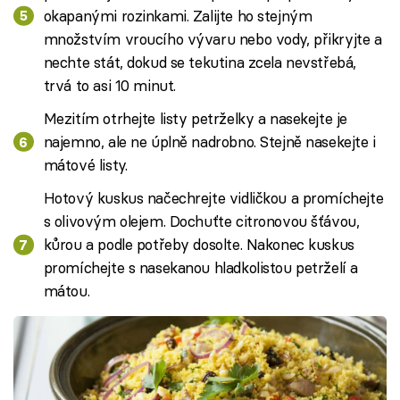
okapanými rozinkami. Zalijte ho stejným
množstvím vroucího vývaru nebo vody, přikryjte a
nechte stát, dokud se tekutina zcela nevstřebá,
trvá to asi 10 minut.
Mezitím otrhejte listy petrželky a nasekejte je
najemno, ale ne úplně nadrobno. Stejně nasekejte i
mátové listy.
Hotový kuskus načechrejte vidličkou a promíchejte
s olivovým olejem. Dochuťte citronovou šťávou,
kůrou a podle potřeby dosolte. Nakonec kuskus
promíchejte s nasekanou hladkolistou petrželí a
mátou.