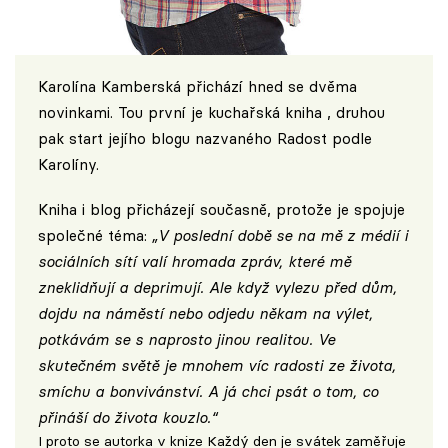
Karolína Kamberská přichází hned se dvěma
novinkami. Tou první je kuchařská kniha , druhou
pak start jejího blogu nazvaného
Radost podle
Karolíny
.
Kniha i blog přicházejí současně, protože je spojuje
společné téma:
„V poslední době se na mě z médií i
sociálních sítí valí hromada zpráv, které mě
zneklidňují a deprimují. Ale když vylezu před dům,
dojdu na náměstí nebo odjedu někam na výlet,
potkávám se s naprosto jinou realitou. Ve
skutečném světě je mnohem víc radosti ze života,
smíchu a bonvivánství. A já chci psát o tom, co
přináší do života kouzlo.“
I proto se autorka v knize Každý den je svátek zaměřuje