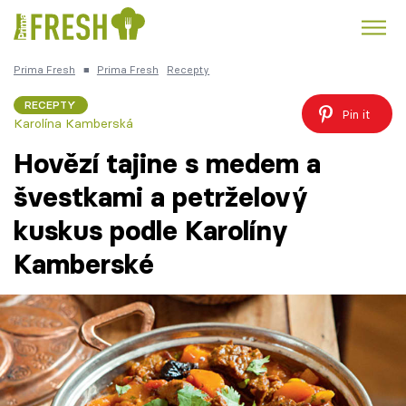
Prima Fresh
■
Prima Fresh
Recepty
Kuře
Polévky k večeři
Rychlé večeře
Trendy:
RECEPTY
Pin it
Karolína Kamberská
Česká kuchyně
Čokoláda
Hovězí tajine s medem a
švestkami a petrželový
kuskus podle Karolíny
Témata
Kamberské
Recepty
Články
TV Program