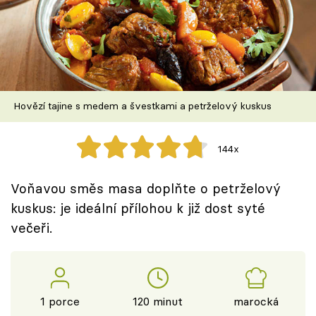
Škola vaření
Recepty z TV
Speciál: Cuketa
Hovězí tajine s medem a švestkami a petrželový kuskus
Těhotnej kuchař
144x
Sledujte prima+
Voňavou směs masa doplňte o petrželový
Přihlášení
kuskus: je ideální přílohou k již dost syté
večeři.
Sledujte nás
1 porce
120 minut
marocká