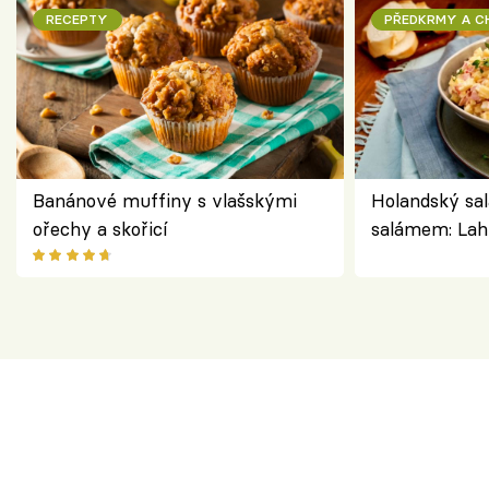
RECEPTY
PŘEDKRMY A 
Banánové muffiny s vlašskými
Holandský sal
ořechy a skořicí
salámem: Lah
klasika, která
jako dřív