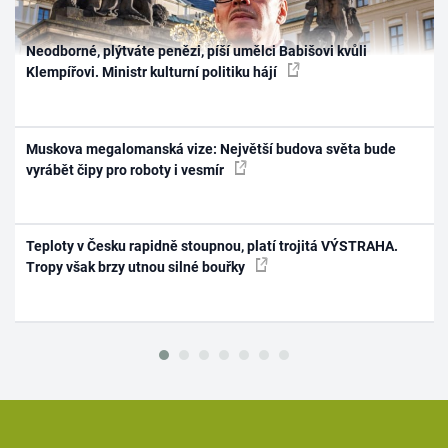
Neodborné, plýtváte penězi, píší umělci Babišovi kvůli
Klempířovi. Ministr kulturní politiku hájí
Muskova megalomanská vize: Největší budova světa bude
vyrábět čipy pro roboty i vesmír
Teploty v Česku rapidně stoupnou, platí trojitá VÝSTRAHA.
Tropy však brzy utnou silné bouřky