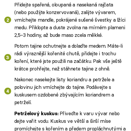
Přidejte spařená, oloupaná a nasekaná rajčata
(nebo použijte konzervovaná), zalijte vývarem,
vmíchejte mandle, pokrájené sušené švestky a lžíci
medu. Přiklopte a duste zvolna na mírném plameni
2,5–3 hodiny, až bude maso zcela měkké.
Potom tajine ochutnejte a dolaďte medem. Máte-li
rádi výraznější kořenité chutě, přidejte i trochu
koření, které jste použili na začátku. Pak vše ještě
krátce prohřejte, než stáhnete tajine z ohně.
Nakonec nasekejte listy koriandru a petržele a
polovinu jich vmíchejte do tajine. Podávejte s
kuskusem ozdobené zbývajícím koriandrem a
petrželí.
Přiveďte k varu vývar nebo
Petrželový kuskus:
dejte vařit vodu. Kuskus ve větší a širší míse
promíchejte s kořením a předem propláchnutými a