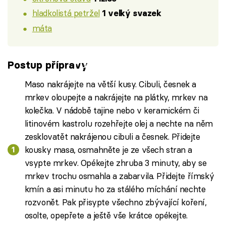
hladkolistá petržel
1 velký svazek
máta
Failed to fetch
Postup přípravy
Maso nakrájejte na větší kusy. Cibuli, česnek a
mrkev oloupejte a nakrájejte na plátky, mrkev na
kolečka. V nádobě tajine nebo v keramickém či
litinovém kastrolu rozehřejte olej a nechte na něm
zesklovatět nakrájenou cibuli a česnek. Přidejte
kousky masa, osmahněte je ze všech stran a
vsypte mrkev. Opékejte zhruba 3 minuty, aby se
mrkev trochu osmahla a zabarvila. Přidejte římský
kmín a asi minutu ho za stálého míchání nechte
rozvonět. Pak přisypte všechno zbývající koření,
osolte, opepřete a ještě vše krátce opékejte.