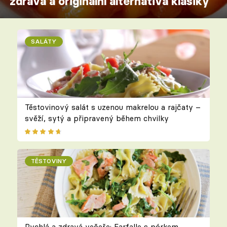
zdravá a originální alternativa klasiky
SALÁTY
Těstovinový salát s uzenou makrelou a rajčaty –
svěží, sytý a připravený během chvilky
TĚSTOVINY
Rychlá a zdravá večeře: Farfalle s pórkem