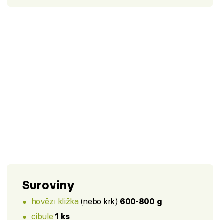
Suroviny
hovězí kližka
(nebo krk)
600-800 g
cibule
1 ks